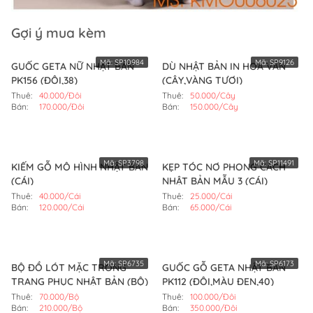
Gợi ý mua kèm
Mã:
SP10984
Mã:
SP9126
GUỐC GETA NỮ NHẬT BẢN
DÙ NHẬT BẢN IN HOA VĂN
PK156 (ĐÔI,38)
(CÂY,VÀNG TƯƠI)
Thuê:
40.000/Đôi
Thuê:
50.000/Cây
Bán:
170.000/Đôi
Bán:
150.000/Cây
Mã:
SP3798
Mã:
SP11491
KIẾM GỖ MÔ HÌNH NHẬT BẢN
KẸP TÓC NƠ PHONG CÁCH
(CÁI)
NHẬT BẢN MẪU 3 (CÁI)
Thuê:
40.000/Cái
Thuê:
25.000/Cái
Bán:
120.000/Cái
Bán:
65.000/Cái
Mã:
SP6735
Mã:
SP6173
BỘ ĐỒ LÓT MẶC TRONG
GUỐC GỖ GETA NHẬT BẢN
TRANG PHỤC NHẬT BẢN (BỘ)
PK112 (ĐÔI,MÀU ĐEN,40)
Thuê:
70.000/Bộ
Thuê:
100.000/Đôi
Bán:
210.000/Bộ
Bán:
350.000/Đôi