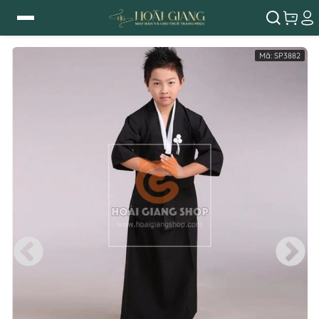
Mã:
SP3882