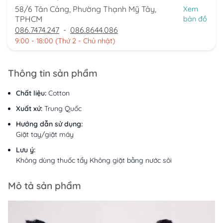
58/6 Tân Cảng, Phường Thạnh Mỹ Tây,
Xem
TPHCM
bản đồ
086.7474.247
-
086.8644.086
9:00 - 18:00 (Thứ 2 - Chủ nhật)
Thông tin sản phẩm
Chất liệu:
Cotton
Xuất xứ:
Trung Quốc
Hướng dẫn sử dụng:
Giặt tay/giặt máy
Lưu ý:
Không dùng thuốc tẩy Không giặt bằng nước sôi
Mô tả sản phẩm