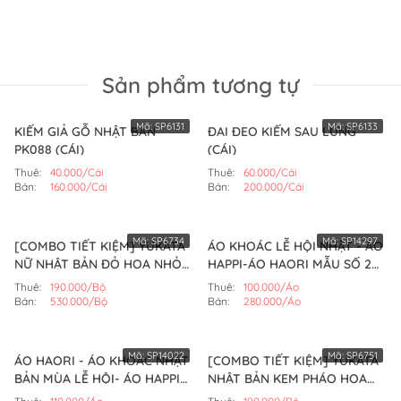
Sản phẩm tương tự
Mã:
SP6131
Mã:
SP6133
KIẾM GIẢ GỖ NHẬT BẢN
ĐAI ĐEO KIẾM SAU LƯNG
PK088 (CÁI)
(CÁI)
Thuê:
40.000/Cái
Thuê:
60.000/Cái
Bán:
160.000/Cái
Bán:
200.000/Cái
Mã:
SP6734
Mã:
SP14297
[COMBO TIẾT KIỆM] YUKATA
ÁO KHOÁC LỄ HỘI NHẬT - ÁO
NỮ NHẬT BẢN ĐỎ HOA NHỎ
HAPPI-ÁO HAORI MẪU SỐ 2
(BỘ)
(ÁO)
Thuê:
190.000/Bộ
Thuê:
100.000/Áo
Bán:
530.000/Bộ
Bán:
280.000/Áo
Mã:
SP14022
Mã:
SP6751
ÁO HAORI - ÁO KHOÁC NHẬT
[COMBO TIẾT KIỆM] YUKATA
BẢN MÙA LỄ HỘI- ÁO HAPPI
NHẬT BẢN KEM PHÁO HOA
(MẪU SỐ 6)
(BỘ)