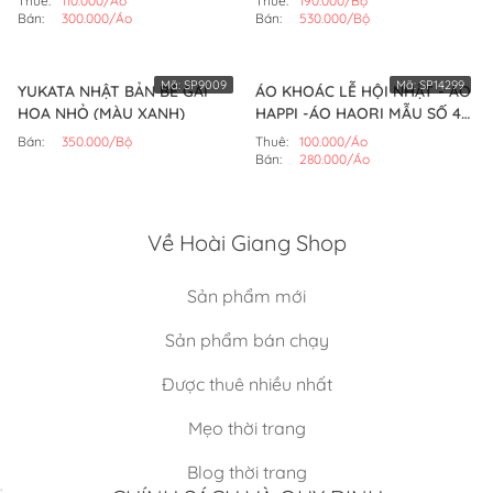
Thuê:
110.000/Áo
Thuê:
190.000/Bộ
Bán:
300.000/Áo
Bán:
530.000/Bộ
Mã:
SP9009
Mã:
SP14299
YUKATA NHẬT BẢN BÉ GÁI
ÁO KHOÁC LỄ HỘI NHẬT - ÁO
HOA NHỎ (MÀU XANH)
HAPPI -ÁO HAORI MẪU SỐ 4
(ÁO)
Bán:
350.000/Bộ
Thuê:
100.000/Áo
Bán:
280.000/Áo
Về Hoài Giang Shop
Sản phẩm mới
Sản phẩm bán chạy
Được thuê nhiều nhất
Mẹo thời trang
Blog thời trang