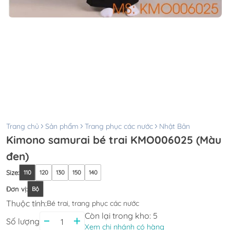
Trang chủ
Sản phẩm
Trang phục các nước
Nhật Bản
Kimono samurai bé trai KMO006025 (Màu
đen)
Size
:
110
120
130
150
140
Đơn vị
:
Bộ
Thuộc tính:
Bé trai, trang phục các nước
Còn lại trong kho:
5
Số lượng
Xem chi nhánh có hàng