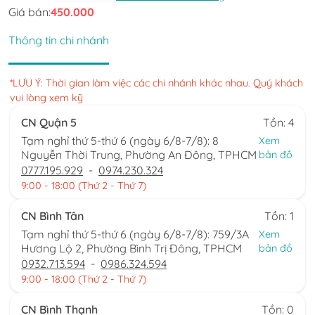
Giá bán:
450.000
Thông tin chi nhánh
*LƯU Ý: Thời gian làm việc các chi nhánh khác nhau. Quý khách
vui lòng xem kỹ
CN Quận 5
Tồn: 4
Tạm nghỉ thứ 5-thứ 6 (ngày 6/8-7/8): 8
Xem
Nguyễn Thời Trung, Phường An Đông, TPHCM
bản đồ
0777.195.929
-
0974.230.324
9:00 - 18:00 (Thứ 2 - Thứ 7)
CN Bình Tân
Tồn: 1
Tạm nghỉ thứ 5-thứ 6 (ngày 6/8-7/8): 759/3A
Xem
Hương Lộ 2, Phường Bình Trị Đông, TPHCM
bản đồ
0932.713.594
-
0986.324.594
9:00 - 18:00 (Thứ 2 - Thứ 7)
CN Bình Thạnh
Tồn: 0