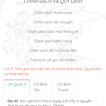
CHÍNH SÁCH VÀ QUY ĐỊNH
Chính sách thanh toán
Chính sách vận chuyển
Chính sách bảo mật thông tin
Chính sách kiểm hàng
Chính sách đổi trả hoàn tiền
Thông tin về giá sản phẩm
LƯU Ý: Thời gian làm việc các chi nhánh khác nhau. Quý khách
vui lòng xem kỹ
CN Quận 5
CN Bình
CN Bình
Tân
Thạnh
Địa chỉ:
Tạm nghỉ thứ 5-thứ 6 (ngày 6/8-7/8): 8 Nguyễn
Thời Trung, Phường An Đông, TPHCM