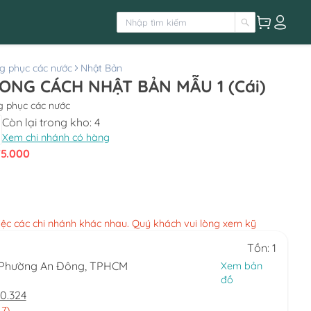
g phục các nước
Nhật Bản
ONG CÁCH NHẬT BẢN MẪU 1 (Cái)
ng phục các nước
Còn lại trong kho:
4
Xem chi nhánh có hàng
75.000
việc các chi nhánh khác nhau. Quý khách vui lòng xem kỹ
Tồn: 1
, Phường An Đông, TPHCM
Xem bản
đồ
0.324
 7)