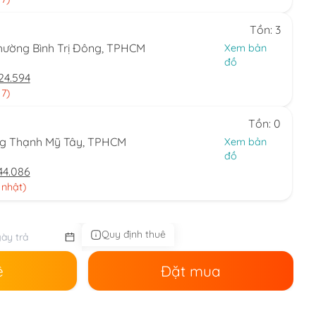
Tồn: 3
hường Bình Trị Đông, TPHCM
Xem bản
đồ
24.594
 7)
Tồn: 0
ng Thạnh Mỹ Tây, TPHCM
Xem bản
đồ
44.086
 nhật)
Quy định thuê
ê
Đặt mua