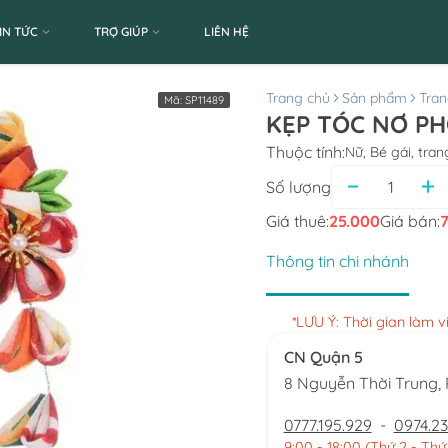
IN TỨC
TRỢ GIÚP
LIÊN HỆ
Trang chủ
Sản phẩm
Tran
Mã:
SP11489
KẸP TÓC NƠ PH
Thuộc tính:
Nữ, Bé gái, tra
Số lượng
Giá thuê:
25.000
Giá bán:
Thông tin chi nhánh
*LƯU Ý: Thời gian làm 
CN Quận 5
8 Nguyễn Thời Trung
0777.195.929
-
0974.23
9:00 - 18:00 (Thứ 2 - Thứ