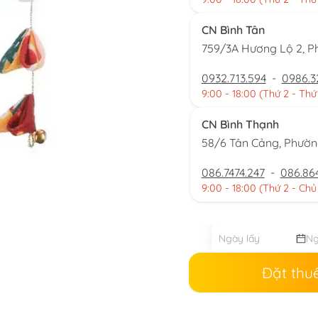
CN Bình Tân
759/3A Hương Lộ 2, P
0932.713.594
-
0986.3
9:00 - 18:00 (Thứ 2 - Thứ
CN Bình Thạnh
58/6 Tân Cảng, Phườ
086.7474.247
-
086.86
9:00 - 18:00 (Thứ 2 - Chủ
Đặt thu