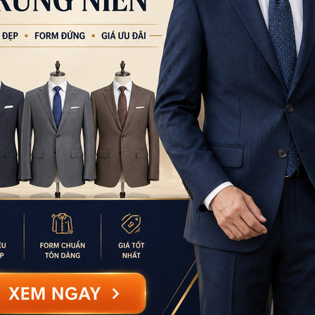
0777.195.929
-
0974.23
9:00 - 18:00 (Thứ 2 - Thứ
CN Bình Tân
759/3A Hương Lộ 2, P
0932.713.594
-
0986.3
9:00 - 18:00 (Thứ 2 - Thứ
CN Bình Thạnh
58/6 Tân Cảng, Phườ
086.7474.247
-
086.86
9:00 - 18:00 (Thứ 2 - Chủ
Đặt thu