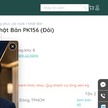
g phục các nước
Nhật Bản
hật Bản PK156 (Đôi)
các nước
×
Còn lại trong kho:
8
Xem chi nhánh có hàng
170.000
việc các chi nhánh khác nhau. Quý khách vui lòng xem kỹ
Tồn: 2
, Phường An Đông, TPHCM
Xem bản
đồ