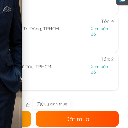
0.324
 7)
Tồn: 4
hường Bình Trị Đông, TPHCM
Xem bản
đồ
24.594
 7)
Tồn: 2
ng Thạnh Mỹ Tây, TPHCM
Xem bản
đồ
44.086
 nhật)
Quy định thuê
ê
Đặt mua