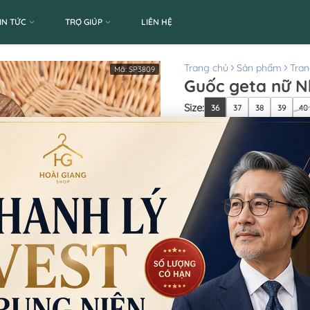
IN TỨC
TRỢ GIÚP
LIÊN HỆ
Trang chủ
Sản phẩm
Tran
Mã:
SP3809
Guốc geta nữ N
Size
:
36
37
38
39
40
Thuộc tính:
Nữ, trang phục 
Số lượng
Giá thuê:
40.000
Giá bán:
Thông tin chi nhánh
*LƯU Ý: Thời gian làm 
CN Quận 5
8 Nguyễn Thời Trung