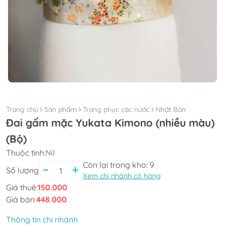
Trang chủ
Sản phẩm
Trang phục các nước
Nhật Bản
Đai gấm mặc Yukata Kimono (nhiều màu)
(Bộ)
Thuộc tính:
Nữ
Còn lại trong kho:
9
Số lượng
Xem chi nhánh có hàng
Giá thuê:
150.000
Giá bán:
448.000
Thông tin chi nhánh