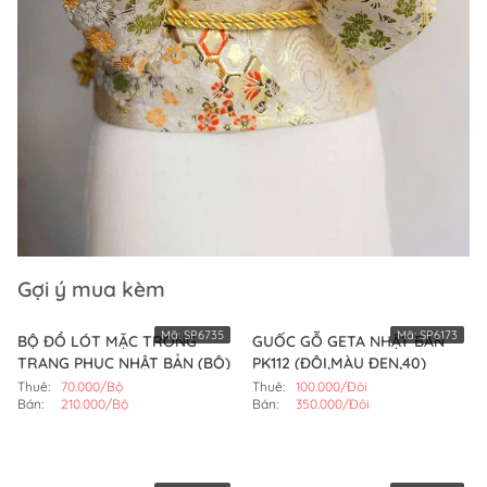
Gợi ý mua kèm
Mã:
SP6735
Mã:
SP6173
BỘ ĐỒ LÓT MẶC TRONG
GUỐC GỖ GETA NHẬT BẢN
TRANG PHỤC NHẬT BẢN (BỘ)
PK112 (ĐÔI,MÀU ĐEN,40)
Thuê:
70.000/Bộ
Thuê:
100.000/Đôi
Bán:
210.000/Bộ
Bán:
350.000/Đôi