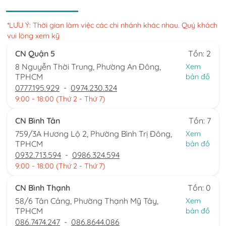
*LƯU Ý: Thời gian làm việc các chi nhánh khác nhau. Quý khách
vui lòng xem kỹ
CN Quận 5
Tồn: 2
8 Nguyễn Thời Trung, Phường An Đông,
Xem
TPHCM
bản đồ
0777.195.929
-
0974.230.324
9:00 - 18:00 (Thứ 2 - Thứ 7)
CN Bình Tân
Tồn: 7
759/3A Hương Lộ 2, Phường Bình Trị Đông,
Xem
TPHCM
bản đồ
0932.713.594
-
0986.324.594
9:00 - 18:00 (Thứ 2 - Thứ 7)
CN Bình Thạnh
Tồn: 0
58/6 Tân Cảng, Phường Thạnh Mỹ Tây,
Xem
TPHCM
bản đồ
086.7474.247
-
086.8644.086