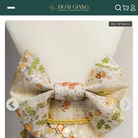
Mã:
SP14604