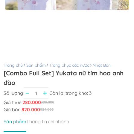
Trang chủ
Sản phẩm
Trang phục các nước
Nhật Bản
[Combo Full Set] Yukata nữ tím hoa anh
đào
Số lượng
Còn lại trong kho:
3
Giá thuê:
280.000
300.000
Giá bán:
820.000
824.000
Sản phẩm
Thông tin chi nhánh