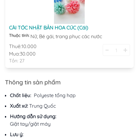
CÀI TÓC NHẬT BẢN HOA CÚC (Cái)
Thuộc tính:
Nữ,
Bé gái,
trang phục các nước
Thuê:
10.000
Mua:
30.000
Tồn:
27
Thông tin sản phẩm
Chất liệu:
Polyeste tổng hợp
Xuất xứ:
Trung Quốc
Hướng dẫn sử dụng:
Giặt tay/giặt máy
Lưu ý: