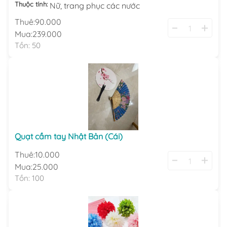
Thuộc tính:
Nữ,
trang phục các nước
Thuê:
90.000
Mua:
239.000
Tồn:
50
Quạt cầm tay Nhật Bản (Cái)
Thuê:
10.000
Mua:
25.000
Tồn:
100