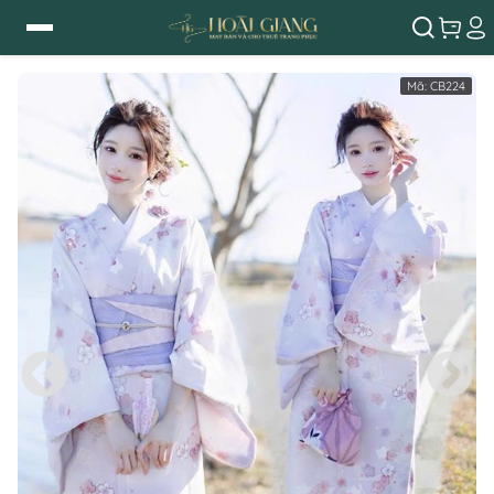
Mã:
CB224