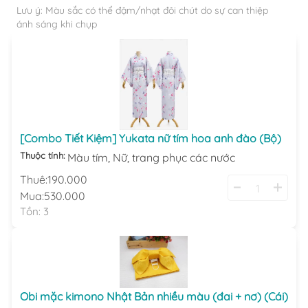
Lưu ý: Màu sắc có thể đậm/nhạt đôi chút do sự can thiệp
ánh sáng khi chụp
[Combo Tiết Kiệm] Yukata nữ tím hoa anh đào (Bộ)
Thuộc tính:
Màu tím,
Nữ,
trang phục các nước
Thuê:
190.000
Mua:
530.000
Tồn:
3
Obi mặc kimono Nhật Bản nhiều màu (đai + nơ) (Cái)