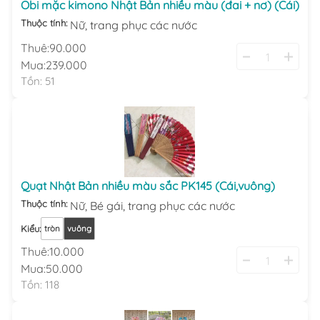
Obi mặc kimono Nhật Bản nhiều màu (đai + nơ) (Cái)
Thuộc tính:
Nữ,
trang phục các nước
Thuê:
90.000
Mua:
239.000
Tồn:
51
Quạt Nhật Bản nhiều màu sắc PK145 (Cái,vuông)
Thuộc tính:
Nữ,
Bé gái,
trang phục các nước
Kiểu
:
tròn
vuông
Thuê:
10.000
Mua:
50.000
Tồn:
118