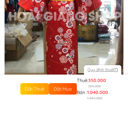
Quy định thuê
Thuê:
350.000
355.000
Đặt Thuê
Đặt Mua
Bán :
1.040.000
1.054.000
Sản phẩm tương tự