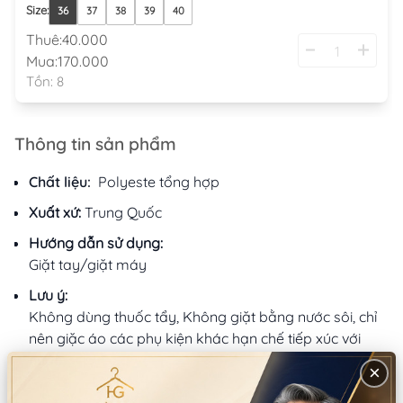
Size
:
36
37
38
39
40
Thuê:
40.000
Mua:
170.000
Tồn:
8
Thông tin sản phẩm
Chất liệu:
Polyeste tổng hợp
Xuất xứ:
Trung Quốc
Hướng dẫn sử dụng:
Giặt tay/giặt máy
Lưu ý:
Không dùng thuốc tẩy, Không giặt bằng nước sôi, chỉ
nên giặc áo các phụ kiện khác hạn chế tiếp xúc với
nước
×