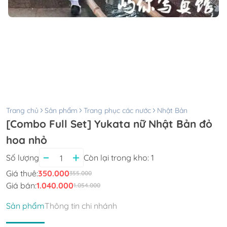
Trang chủ
Sản phẩm
Trang phục các nước
Nhật Bản
[Combo Full Set] Yukata nữ Nhật Bản đỏ
hoa nhỏ
Số lượng
Còn lại trong kho:
1
Giá thuê:
350.000
355.000
Giá bán:
1.040.000
1.054.000
Sản phẩm
Thông tin chi nhánh