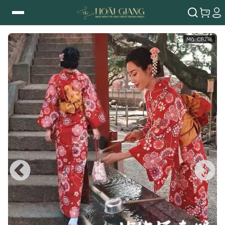
Mã:
CB218