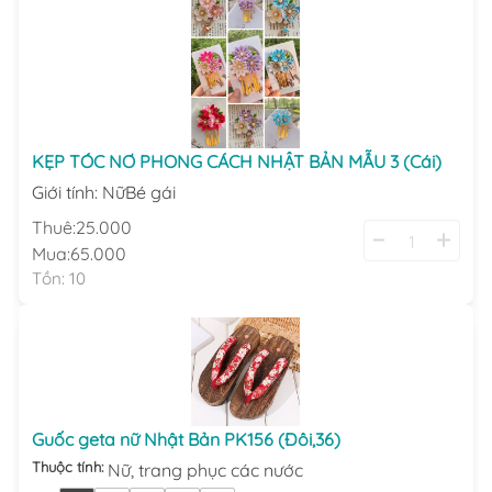
KẸP TÓC NƠ PHONG CÁCH NHẬT BẢN MẪU 3 (Cái)
Giới tính
:
Nữ
Bé gái
Thuê:
25.000
Mua:
65.000
Tồn:
10
Guốc geta nữ Nhật Bản PK156 (Đôi,36)
Thuộc tính:
Nữ,
trang phục các nước