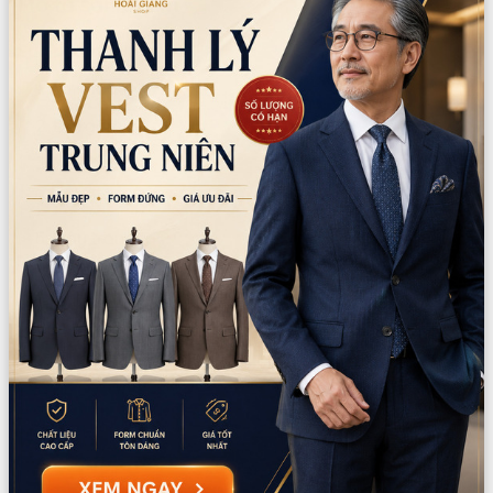
Mô tả sản phẩm
Sản phẩm bao gồm:
Áo khoác
Đai gấm xịn
Nơ gấm xịn
Dây cố định
Dây trang trí
Quạt cầm tay xịn (mẫu ngẫu nhiên)
Kẹp tóc nhật bản xịn (mẫu ngẫu nhiên)
Guốc geta gỗ
(Liên hệ nhân viên để chọn mẫu quạt, kẹp tóc và guốc)