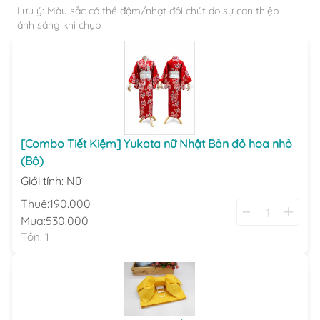
Lưu ý: Màu sắc có thể đậm/nhạt đôi chút do sự can thiệp
ánh sáng khi chụp
[Combo Tiết Kiệm] Yukata nữ Nhật Bản đỏ hoa nhỏ
(Bộ)
Giới tính
:
Nữ
Thuê:
190.000
Mua:
530.000
Tồn:
1