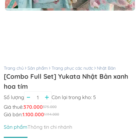
Trang chủ
Sản phẩm
Trang phục các nước
Nhật Bản
[Combo Full Set] Yukata Nhật Bản xanh
hoa tím
Số lượng
Còn lại trong kho:
5
Giá thuê:
370.000
375.000
Giá bán:
1.100.000
1.114.000
Sản phẩm
Thông tin chi nhánh