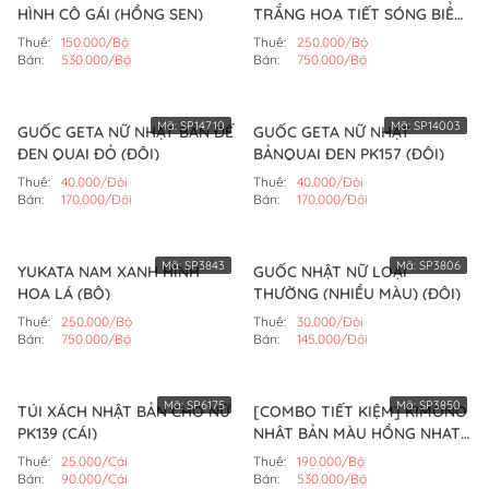
HÌNH CÔ GÁI (HỒNG SEN)
TRẮNG HOẠ TIẾT SÓNG BIỂN
(BỘ)
Thuê:
150.000/Bộ
Thuê:
250.000/Bộ
Bán:
530.000/Bộ
Bán:
750.000/Bộ
Mã:
SP14710
Mã:
SP14003
GUỐC GETA NỮ NHẬT BẢN ĐẾ
GUỐC GETA NỮ NHẬT
ĐEN QUAI ĐỎ (ĐÔI)
BẢNQUAI ĐEN PK157 (ĐÔI)
Thuê:
40.000/Đôi
Thuê:
40.000/Đôi
Bán:
170.000/Đôi
Bán:
170.000/Đôi
Mã:
SP3843
Mã:
SP3806
YUKATA NAM XANH HÌNH
GUỐC NHẬT NỮ LOẠI
HOA LÁ (BỘ)
THƯỜNG (NHIỀU MÀU) (ĐÔI)
Thuê:
250.000/Bộ
Thuê:
30.000/Đôi
Bán:
750.000/Bộ
Bán:
145.000/Đôi
Mã:
SP6175
Mã:
SP3850
TÚI XÁCH NHẬT BẢN CHO NỮ
[COMBO TIẾT KIỆM] KIMONO
PK139 (CÁI)
NHẬT BẢN MÀU HỒNG NHẠT
HOA TRẮNG (BỘ)
Thuê:
25.000/Cái
Thuê:
190.000/Bộ
Bán:
90.000/Cái
Bán:
530.000/Bộ