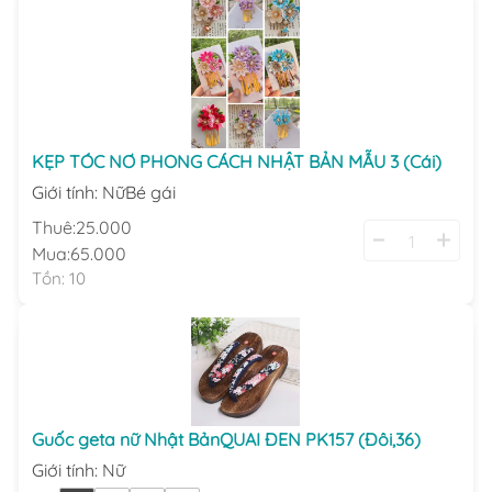
KẸP TÓC NƠ PHONG CÁCH NHẬT BẢN MẪU 3 (Cái)
Giới tính
:
Nữ
Bé gái
Thuê:
25.000
Mua:
65.000
Tồn:
10
Guốc geta nữ Nhật BảnQUAI ĐEN PK157 (Đôi,36)
Giới tính
:
Nữ