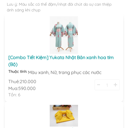
Lưu ý: Màu sắc có thể đậm/nhạt đôi chút do sự can thiệp
ánh sáng khi chụp
[Combo Tiết Kiệm] Yukata Nhật Bản xanh hoa tím
(Bộ)
Thuộc tính:
Màu xanh,
Nữ,
trang phục các nước
Thuê:
210.000
Mua:
590.000
Tồn:
6