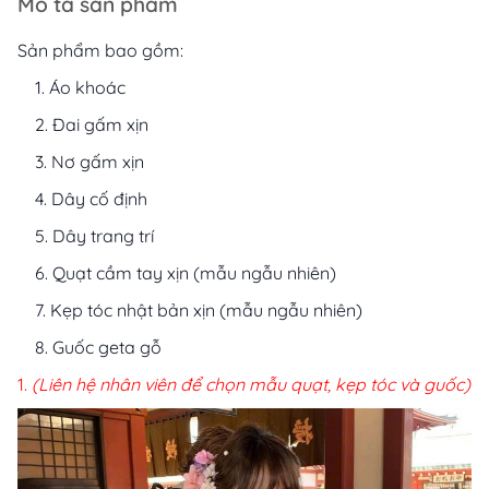
Mô tả sản phẩm
Sản phẩm bao gồm:
Áo khoác
Đai gấm xịn
Nơ gấm xịn
Dây cố định
Dây trang trí
Quạt cầm tay xịn (mẫu ngẫu nhiên)
Kẹp tóc nhật bản xịn (mẫu ngẫu nhiên)
Guốc geta gỗ
(Liên hệ nhân viên để chọn mẫu quạt, kẹp tóc và guốc)