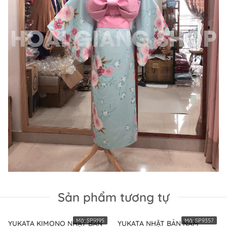
Sản phẩm tương tự
Mã:
SP9195
Mã:
SP9357
YUKATA KIMONO NHẬT BẢN
YUKATA NHẬT BẢN NAM