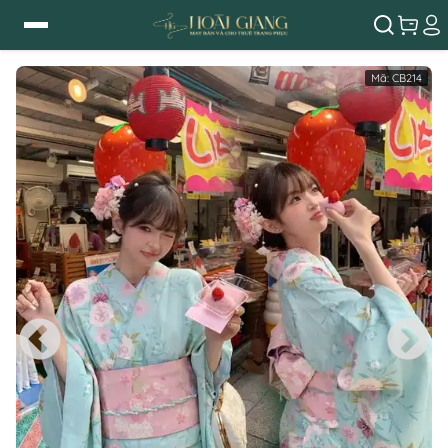
Mã:
CB214