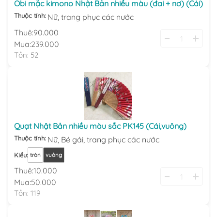
Obi mặc kimono Nhật Bản nhiều màu (đai + nơ) (Cái)
Thuộc tính:
Nữ,
trang phục các nước
Thuê:
90.000
Mua:
239.000
Tồn:
52
Quạt Nhật Bản nhiều màu sắc PK145 (Cái,vuông)
Thuộc tính:
Nữ,
Bé gái,
trang phục các nước
Kiểu
:
tròn
vuông
Thuê:
10.000
Mua:
50.000
Tồn:
119