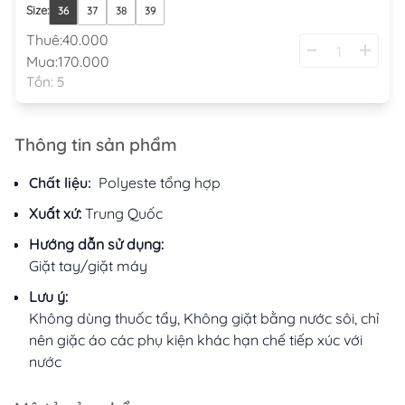
Size
:
36
37
38
39
Thuê:
40.000
Mua:
170.000
Tồn:
5
Thông tin sản phẩm
Chất liệu:
Polyeste tổng hợp
Xuất xứ:
Trung Quốc
Hướng dẫn sử dụng:
Giặt tay/giặt máy
Lưu ý:
Không dùng thuốc tẩy, Không giặt bằng nước sôi, chỉ
nên giặc áo các phụ kiện khác hạn chế tiếp xúc với
nước