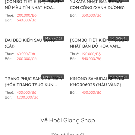
[COMBO TIẾT KIỆM] YUKATA
YUKATA NHẬT BẢN BÉ GÁI
NỮ MÀU TÍM NHẠT HOA
CON CÔNG (XANH DƯƠNG)
TRẮNG (BỘ)
Thuê:
200.000/Bộ
Bán:
350.000/Bộ
Bán:
540.000/Bộ
Mã:
SP6133
Mã:
SP6745
ĐAI ĐEO KIẾM SAU LƯNG
[COMBO TIẾT KIỆM] YUKATA
(CÁI)
NHẬT BẢN ĐỎ HOA VĂN
TRẮNG (BỘ)
Thuê:
60.000/Cái
Thuê:
190.000/Bộ
Bán:
200.000/Cái
Bán:
540.000/Bộ
Mã:
SP10593
Mã:
SP9325
TRANG PHỤC SAMURAI NAM
KIMONO SAMURAI BÉ TRAI
(HÓA TRANG TSUGIKUNI
KMO006025 (MÀU VÀNG)
YORIICHI) (BỘ)
Thuê:
400.000/Bộ
Bán:
450.000/Bộ
Bán:
1.200.000/Bộ
Về Hoài Giang Shop
Sản phẩm mới