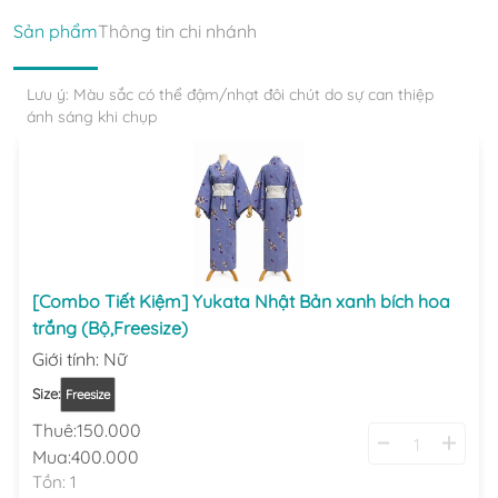
Sản phẩm
Thông tin chi nhánh
Lưu ý: Màu sắc có thể đậm/nhạt đôi chút do sự can thiệp
ánh sáng khi chụp
[Combo Tiết Kiệm] Yukata Nhật Bản xanh bích hoa
trắng (Bộ,Freesize)
Giới tính
:
Nữ
Size
:
Freesize
Thuê:
150.000
Mua:
400.000
Tồn:
1