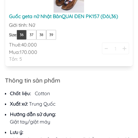
Guốc geta nữ Nhật BảnQUAI ĐEN PK157 (Đôi,36)
Giới tính
:
Nữ
Size
:
36
37
38
39
Thuê:
40.000
Mua:
170.000
Tồn:
5
Thông tin sản phẩm
Chất liệu:
Cotton
Xuất xứ:
Trung Quốc
Hướng dẫn sử dụng:
Giặt tay/giặt máy
Lưu ý: