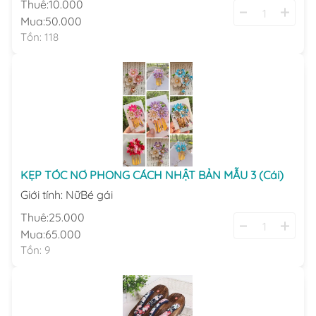
Thuê:
10.000
Mua:
50.000
Tồn:
118
KẸP TÓC NƠ PHONG CÁCH NHẬT BẢN MẪU 3 (Cái)
Giới tính
:
Nữ
Bé gái
Thuê:
25.000
Mua:
65.000
Tồn:
9