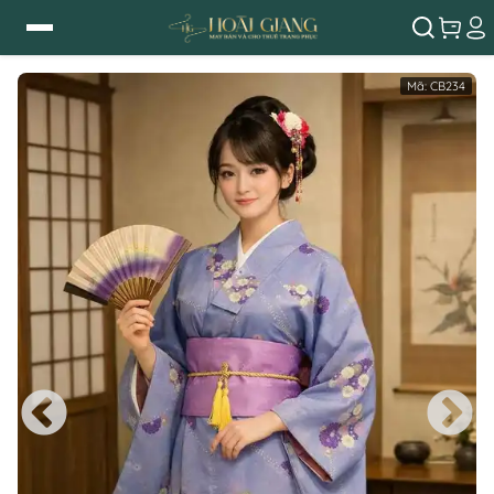
Mã:
CB234