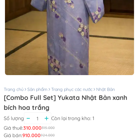
Trang chủ
Sản phẩm
Trang phục các nước
Nhật Bản
[Combo Full Set] Yukata Nhật Bản xanh
bích hoa trắng
Số lượng
Còn lại trong kho:
1
Giá thuê:
310.000
315.000
Giá bán:
910.000
924.000