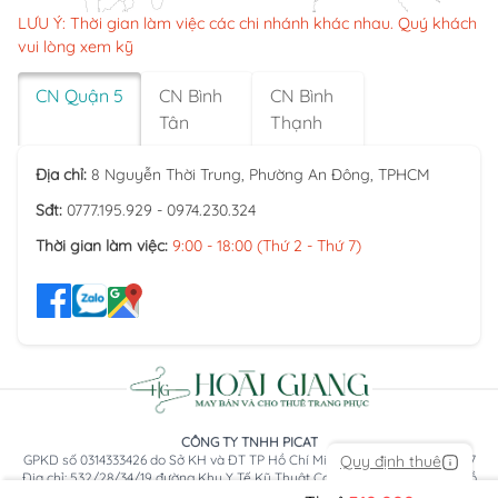
LƯU Ý: Thời gian làm việc các chi nhánh khác nhau. Quý khách
vui lòng xem kỹ
CN Quận 5
CN Bình
CN Bình
Tân
Thạnh
Địa chỉ:
8 Nguyễn Thời Trung, Phường An Đông, TPHCM
Sđt:
0777.195.929 - 0974.230.324
Thời gian làm việc:
9:00 - 18:00 (Thứ 2 - Thứ 7)
CÔNG TY TNHH PICAT
Quy định thuê
GPKD số 0314333426 do Sở KH và ĐT TP Hồ Chí Minh cấp ngày 05/04/2017
Địa chỉ: 532/28/34/19 đường Khu Y Tế Kỹ Thuật Cao, Phường An Lạc, TP Hồ
Chí Minh, Việt Nam