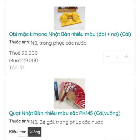
Obi mặc kimono Nhật Bản nhiều màu (đai + nơ) (Cái)
Thuộc tính:
Nữ,
trang phục các nước
Thuê:
90.000
Mua:
239.000
Tồn:
51
Quạt Nhật Bản nhiều màu sắc PK145 (Cái,vuông)
Thuộc tính:
Nữ,
Bé gái,
trang phục các nước
Kiểu
:
tròn
vuông