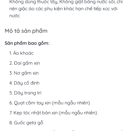
Không dùng thuốc tẩy, Không giặt bằng nước sôi, chỉ
nên giặc áo các phụ kiện khác hạn chế tiếp xúc với
nước
Mô tả sản phẩm
Sản phẩm bao gồm:
Áo khoác
Đai gấm xịn
Nơ gấm xịn
Dây cố định
Dây trang trí
Quạt cầm tay xịn (mẫu ngẫu nhiên)
Kẹp tóc nhật bản xịn (mẫu ngẫu nhiên)
Guốc geta gỗ