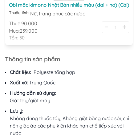
Obi mặc kimono Nhật Bản nhiều màu (đai + nơ) (Cái)
Thuộc tính:
Nữ,
trang phục các nước
Thuê:
90.000
Mua:
239.000
Tồn:
50
Thông tin sản phẩm
Chất liệu:
Polyeste tổng hợp
Xuất xứ:
Trung Quốc
Hướng dẫn sử dụng:
Giặt tay/giặt máy
Lưu ý:
Không dùng thuốc tẩy, Không giặt bằng nước sôi, chỉ
nên giặc áo các phụ kiện khác hạn chế tiếp xúc với
nước