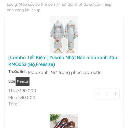
Lưu ý: Màu sắc có thể đậm/nhạt đôi chút do sự can thiệp
ánh sáng khi chụp
[Combo Tiết Kiệm] Yukata Nhật Bản màu xanh đậu
KMO032 (Bộ,Freesize)
Thuộc tính:
Màu xanh,
Nữ,
trang phục các nước
Size
:
Freesize
Thuê:
190.000
Mua:
540.000
Tồn:
1