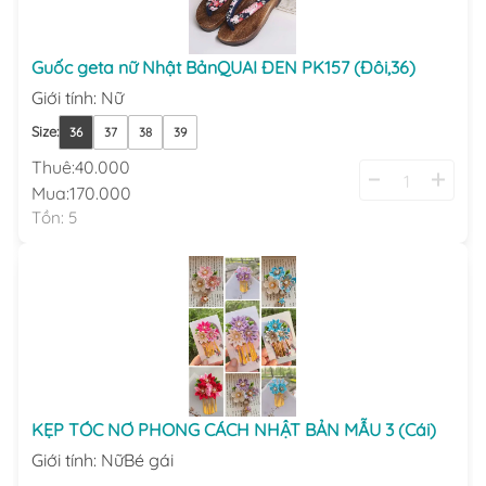
Guốc geta nữ Nhật BảnQUAI ĐEN PK157 (Đôi,36)
Giới tính
:
Nữ
Size
:
36
37
38
39
Thuê:
40.000
Mua:
170.000
Tồn:
5
KẸP TÓC NƠ PHONG CÁCH NHẬT BẢN MẪU 3 (Cái)
Giới tính
:
Nữ
Bé gái