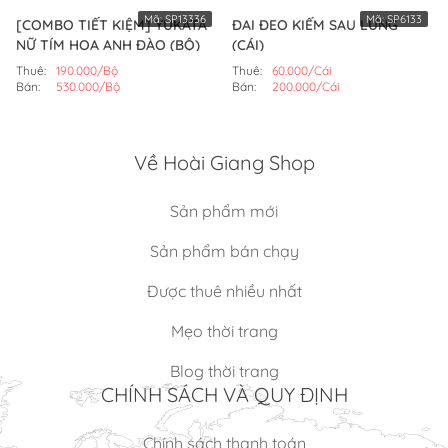
Mã:
SP13336
Mã:
SP6133
[COMBO TIẾT KIỆM] YUKATA
ĐAI ĐEO KIẾM SAU LƯNG
NỮ TÍM HOA ANH ĐÀO (BỘ)
(CÁI)
Thuê:
190.000/Bộ
Thuê:
60.000/Cái
Bán:
530.000/Bộ
Bán:
200.000/Cái
Về Hoài Giang Shop
Sản phẩm mới
Sản phẩm bán chạy
Được thuê nhiều nhất
Mẹo thời trang
Blog thời trang
CHÍNH SÁCH VÀ QUY ĐỊNH
Chính sách thanh toán