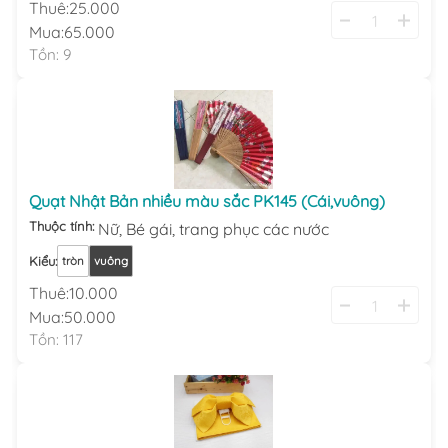
Thuê:
25.000
Mua:
65.000
Tồn:
9
Quạt Nhật Bản nhiều màu sắc PK145 (Cái,vuông)
Thuộc tính:
Nữ,
Bé gái,
trang phục các nước
Kiểu
:
tròn
vuông
Thuê:
10.000
Mua:
50.000
Tồn:
117