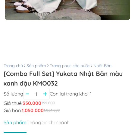
Trang chủ
Sản phẩm
Trang phục các nước
Nhật Bản
[Combo Full Set] Yukata Nhật Bản màu
xanh đậu KMO032
Số lượng
Còn lại trong kho:
1
Giá thuê:
350.000
355.000
Giá bán:
1.050.000
1.064.000
Sản phẩm
Thông tin chi nhánh