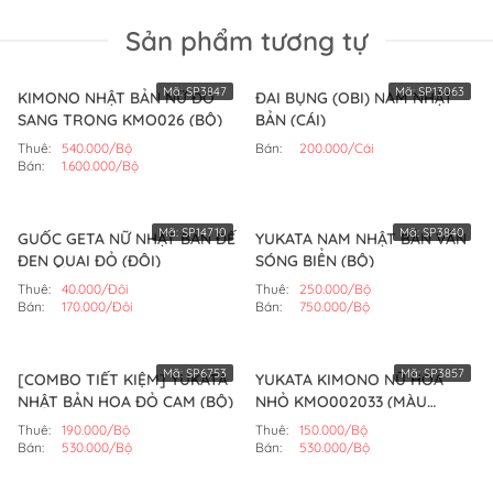
Sản phẩm tương tự
Mã:
SP3847
Mã:
SP13063
KIMONO NHẬT BẢN NỮ ĐỎ
ĐAI BỤNG (OBI) NAM NHẬT
SANG TRỌNG KMO026 (BỘ)
BẢN (CÁI)
Thuê:
540.000/Bộ
Bán:
200.000/Cái
Bán:
1.600.000/Bộ
Mã:
SP14710
Mã:
SP3840
GUỐC GETA NỮ NHẬT BẢN ĐẾ
YUKATA NAM NHẬT BẢN VÂN
ĐEN QUAI ĐỎ (ĐÔI)
SÓNG BIỂN (BỘ)
Thuê:
40.000/Đôi
Thuê:
250.000/Bộ
Bán:
170.000/Đôi
Bán:
750.000/Bộ
Mã:
SP6753
Mã:
SP3857
[COMBO TIẾT KIỆM] YUKATA
YUKATA KIMONO NỮ HOA
NHẬT BẢN HOA ĐỎ CAM (BỘ)
NHỎ KMO002033 (MÀU
TRẮNG)
Thuê:
190.000/Bộ
Thuê:
150.000/Bộ
Bán:
530.000/Bộ
Bán:
530.000/Bộ