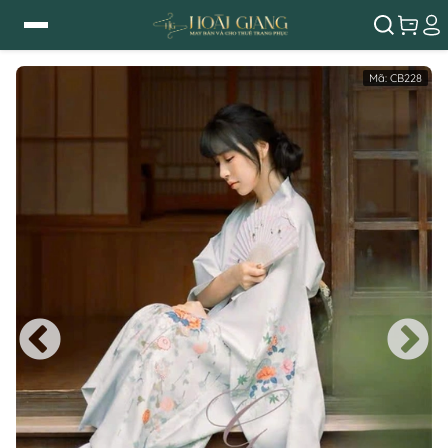
Mã:
CB228