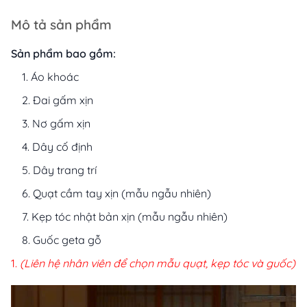
Mô tả sản phẩm
Sản phẩm bao gồm:
Áo khoác
Đai gấm xịn
Nơ gấm xịn
Dây cố định
Dây trang trí
Quạt cầm tay xịn (mẫu ngẫu nhiên)
Kẹp tóc nhật bản xịn (mẫu ngẫu nhiên)
Guốc geta gỗ
(Liên hệ nhân viên để chọn mẫu quạt, kẹp tóc và guốc)