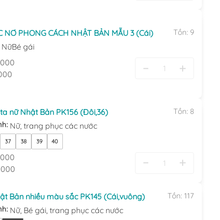
Tồn:
9
C NƠ PHONG CÁCH NHẬT BẢN MẪU 3 (Cái)
:
Nữ
Bé gái
.000
000
Tồn:
8
ta nữ Nhật Bản PK156 (Đôi,36)
nh:
Nữ,
trang phục các nước
37
38
39
40
.000
.000
Tồn:
117
ật Bản nhiều màu sắc PK145 (Cái,vuông)
nh:
Nữ,
Bé gái,
trang phục các nước