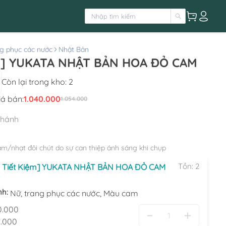
g phục các nước
Nhật Bản
[Combo Full Set] YUKATA NHẬT BẢN HOA ĐỎ CAM
Còn lại trong kho:
2
iá bán:
1.040.000
1.054.000
nhánh
ậm/nhạt đôi chút do sự can thiệp ánh sáng khi chụp
Tồn:
2
 Tiết Kiệm] YUKATA NHẬT BẢN HOA ĐỎ CAM
nh:
Nữ,
trang phục các nước,
Màu cam
0.000
.000