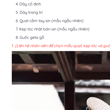
Dây cố định
Dây trang trí
Quạt cầm tay xịn (mẫu ngẫu nhiên)
Kẹp tóc nhật bản xịn (mẫu ngẫu nhiên)
Guốc geta gỗ
(Liên hệ nhân viên để chọn mẫu quạt, kẹp tóc và guố