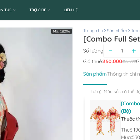
IN TỨC
TRỢ GIÚP
LIÊN HỆ
Trang chủ
Sản phẩm
Tran
Mã:
CB206
Số lượng
Giá thuê:
350.000
G
355.000
Sản phẩm
Thông tin chi 
Lưu ý: Màu sắc có thể đ
[Combo
(Bộ)
Thuộc tí
Thuê:
19
Mua:
530