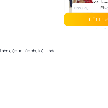
Kiểu
:
tròn
Thuê:
10
Mua:
50.
Đặt thu
Obi mặc
Thuộc tí
Thuê:
90
Mua:
239
ỉ nên giặc áo các phụ kiện khác