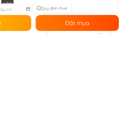
vuông
Quy định thuê
.000
000
ê
Đặt mua
Tồn:
50
 kimono Nhật Bản nhiều màu (đai + nơ) (Cái)
nh:
Nữ,
trang phục các nước
.000
.000