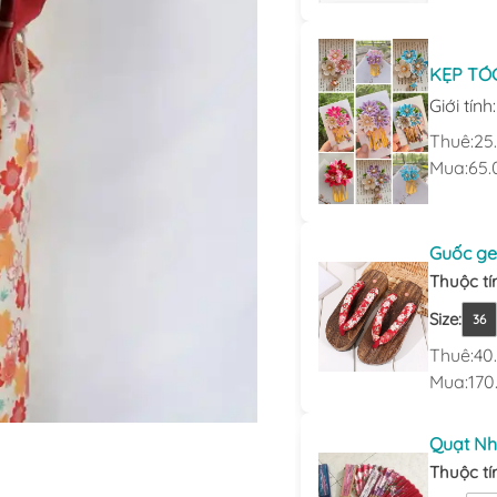
KẸP TÓ
Giới tính
Thuê:
25
Mua:
65.
Guốc ge
Thuộc tí
Size
:
36
Thuê:
40
Mua:
170
Quạt Nh
Thuộc tí