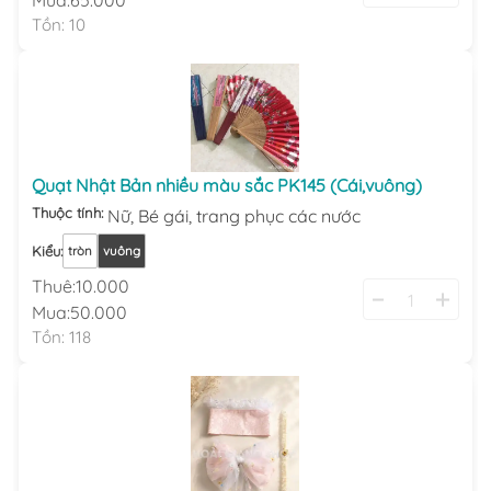
Mua:
65.000
Tồn:
10
Quạt Nhật Bản nhiều màu sắc PK145 (Cái,vuông)
Thuộc tính:
Nữ,
Bé gái,
trang phục các nước
Kiểu
:
tròn
vuông
Thuê:
10.000
Mua:
50.000
Tồn:
118