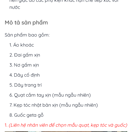
nên giặc áo các phụ kiện khác hạn chế tiếp xúc với
nước
Mô tả sản phẩm
Sản phẩm bao gồm:
Áo khoác
Đai gấm xịn
Nơ gấm xịn
Dây cố định
Dây trang trí
Quạt cầm tay xịn (mẫu ngẫu nhiên)
Kẹp tóc nhật bản xịn (mẫu ngẫu nhiên)
Guốc geta gỗ
(Liên hệ nhân viên để chọn mẫu quạt, kẹp tóc và guốc)