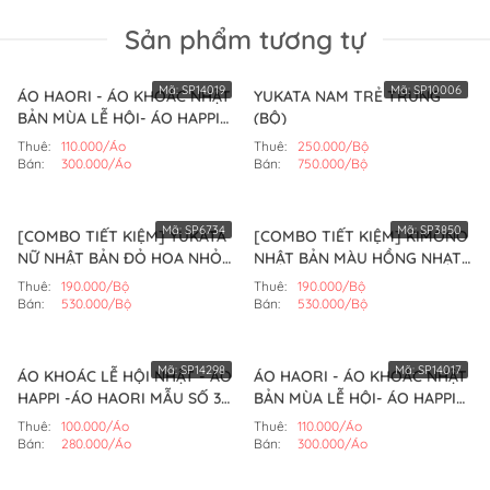
Sản phẩm tương tự
Mã:
SP14019
Mã:
SP10006
ÁO HAORI - ÁO KHOÁC NHẬT
YUKATA NAM TRẺ TRUNG
BẢN MÙA LỄ HỘI- ÁO HAPPI
(BỘ)
(MẪU SỐ 3)
Thuê:
110.000/Áo
Thuê:
250.000/Bộ
Bán:
300.000/Áo
Bán:
750.000/Bộ
Mã:
SP6734
Mã:
SP3850
[COMBO TIẾT KIỆM] YUKATA
[COMBO TIẾT KIỆM] KIMONO
NỮ NHẬT BẢN ĐỎ HOA NHỎ
NHẬT BẢN MÀU HỒNG NHẠT
(BỘ)
HOA TRẮNG (BỘ)
Thuê:
190.000/Bộ
Thuê:
190.000/Bộ
Bán:
530.000/Bộ
Bán:
530.000/Bộ
Mã:
SP14298
Mã:
SP14017
ÁO KHOÁC LỄ HỘI NHẬT - ÁO
ÁO HAORI - ÁO KHOÁC NHẬT
HAPPI -ÁO HAORI MẪU SỐ 3
BẢN MÙA LỄ HỘI- ÁO HAPPI
(ÁO)
(MẪU SỐ 1)
Thuê:
100.000/Áo
Thuê:
110.000/Áo
Bán:
280.000/Áo
Bán:
300.000/Áo