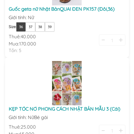
Guốc geta nữ Nhật BảnQUAI ĐEN PK157 (Đôi,36)
Giới tính
:
Nữ
Size
:
36
37
38
39
Thuê:
40.000
Mua:
170.000
Tồn:
5
KẸP TÓC NƠ PHONG CÁCH NHẬT BẢN MẪU 3 (Cái)
Giới tính
:
Nữ
Bé gái
Thuê:
25.000