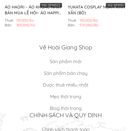
Mã:
SP14022
Mã:
SP9151
ÁO HAORI - ÁO KHOÁC NHẬT
YUKATA COSPLAY NGẮN XINH
BẢN MÙA LỄ HỘI- ÁO HAPPI
XẮN (BỘ)
(MẪU SỐ 6)
Thuê:
110.000/Áo
Thuê:
190.000/Bộ
Bán:
300.000/Áo
Bán:
570.000/Bộ
Về Hoài Giang Shop
Sản phẩm mới
Sản phẩm bán chạy
Được thuê nhiều nhất
Mẹo thời trang
Blog thời trang
CHÍNH SÁCH VÀ QUY ĐỊNH
Chính sách thanh toán