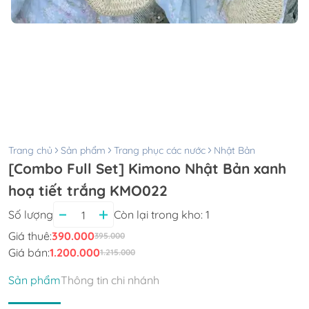
Trang chủ
Sản phẩm
Trang phục các nước
Nhật Bản
[Combo Full Set] Kimono Nhật Bản xanh
hoạ tiết trắng KMO022
Số lượng
Còn lại trong kho:
1
Giá thuê:
390.000
395.000
Giá bán:
1.200.000
1.215.000
Sản phẩm
Thông tin chi nhánh