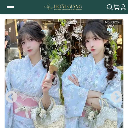
Mã:
CB204