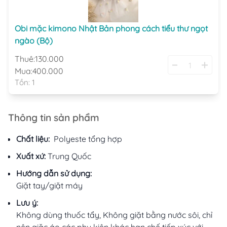
Obi mặc kimono Nhật Bản phong cách tiểu thư ngọt
ngào (Bộ)
Thuê:
130.000
Mua:
400.000
Tồn:
1
Thông tin sản phẩm
Chất liệu:
Polyeste tổng hợp
Xuất xứ:
Trung Quốc
Hướng dẫn sử dụng:
Giặt tay/giặt máy
Lưu ý:
Không dùng thuốc tẩy, Không giặt bằng nước sôi, chỉ