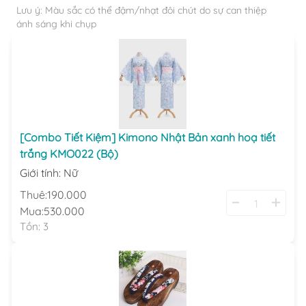
Lưu ý: Màu sắc có thể đậm/nhạt đôi chút do sự can thiệp
ánh sáng khi chụp
[Combo Tiết Kiệm] Kimono Nhật Bản xanh hoạ tiết
trắng KMO022 (Bộ)
Giới tính
:
Nữ
Thuê:
190.000
Mua:
530.000
Tồn:
3