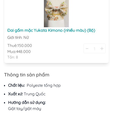
Đai gấm mặc Yukata Kimono (nhiều màu) (Bộ)
Giới tính
:
Nữ
Thuê:
150.000
Mua:
448.000
Tồn:
8
Thông tin sản phẩm
Chất liệu:
Polyeste tổng hợp
Xuất xứ:
Trung Quốc
Hướng dẫn sử dụng:
Giặt tay/giặt máy