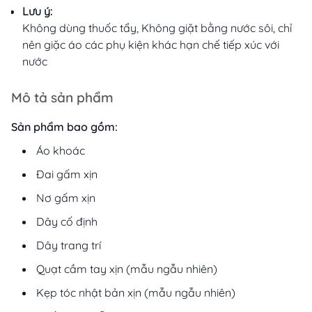
Lưu ý:
Không dùng thuốc tẩy, Không giặt bằng nước sôi, chỉ
nên giặc áo các phụ kiện khác hạn chế tiếp xúc với
nước
Mô tả sản phẩm
Sản phẩm bao gồm:
Áo khoác
Đai gấm xịn
Nơ gấm xịn
Dây cố định
Dây trang trí
Quạt cầm tay xịn (mẫu ngẫu nhiên)
Kẹp tóc nhật bản xịn (mẫu ngẫu nhiên)