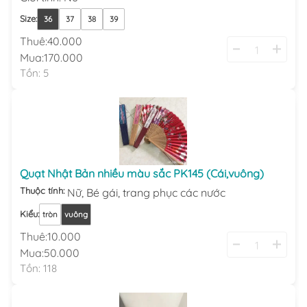
Size
:
36
37
38
39
Thuê:
40.000
Mua:
170.000
Tồn:
5
Quạt Nhật Bản nhiều màu sắc PK145 (Cái,vuông)
Thuộc tính:
Nữ,
Bé gái,
trang phục các nước
Kiểu
:
tròn
vuông
Thuê:
10.000
Mua:
50.000
Tồn:
118