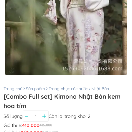
Trang chủ
Sản phẩm
Trang phục các nước
Nhật Bản
[Combo Full set] Kimono Nhật Bản kem
hoa tím
Số lượng
Còn lại trong kho:
2
Giá thuê:
410.000
415.000