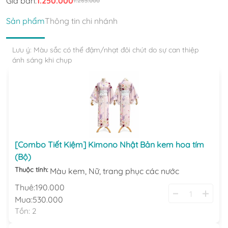
Giá bán:
1.250.000
1.263.000
Sản phẩm
Thông tin chi nhánh
Lưu ý: Màu sắc có thể đậm/nhạt đôi chút do sự can thiệp
ánh sáng khi chụp
[Combo Tiết Kiệm] Kimono Nhật Bản kem hoa tím
(Bộ)
Thuộc tính:
Màu kem,
Nữ,
trang phục các nước
Thuê:
190.000
Mua:
530.000
Tồn:
2