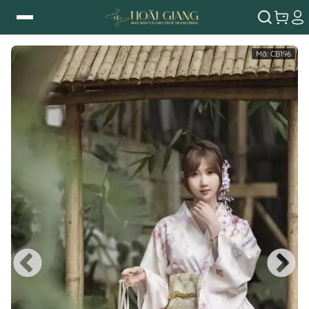
Mã:
CB196