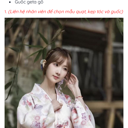
Guốc geta gỗ
(Liên hệ nhân viên để chọn mẫu quạt, kẹp tóc và guốc)