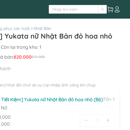
g phục các nước
Nhật Bản
 Yukata nữ Nhật Bản đỏ hoa nhỏ
Còn lại trong kho:
1
iá bán:
820.000
824.000
nhánh
ậm/nhạt đôi chút do sự can thiệp ánh sáng khi chụp
Tồn:
1
Tiết Kiệm] Yukata nữ Nhật Bản đỏ hoa nhỏ (Bộ)
:
Nữ
0.000
.000