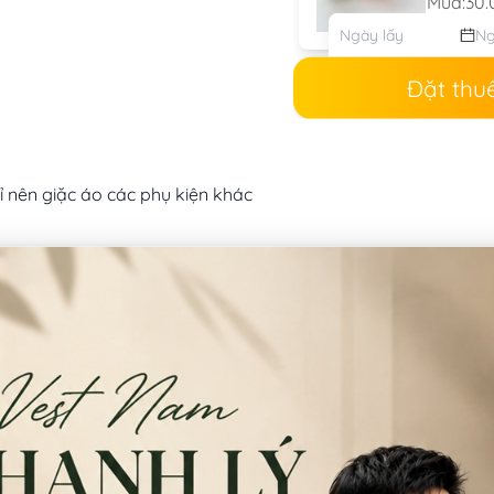
Mua:
30.
Đặt thu
ỉ nên giặc áo các phụ kiện khác