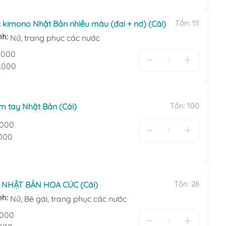
Tồn:
51
 kimono Nhật Bản nhiều màu (đai + nơ) (Cái)
nh:
Nữ,
trang phục các nước
.000
.000
Tồn:
100
m tay Nhật Bản (Cái)
.000
000
Tồn:
28
 NHẬT BẢN HOA CÚC (Cái)
nh:
Nữ,
Bé gái,
trang phục các nước
.000