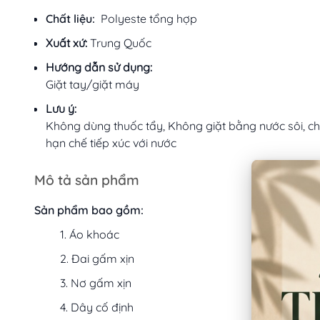
Chất liệu:
Polyeste tổng hợp
Xuất xứ:
Trung Quốc
Hướng dẫn sử dụng:
Giặt tay/giặt máy
Lưu ý:
Không dùng thuốc tẩy, Không giặt bằng nước sôi, ch
hạn chế tiếp xúc với nước
Mô tả sản phẩm
Sản phẩm bao gồm:
Áo khoác
Đai gấm xịn
Nơ gấm xịn
Dây cố định