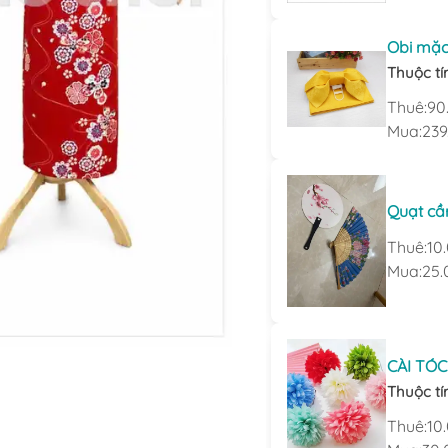
Obi mặc
Thuộc tí
Thuê:
90
Mua:
239
Quạt cầ
Thuê:
10
Mua:
25.
CÀI TÓC
Thuộc tí
Thuê:
10