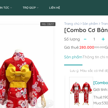
IN TỨC
TRỢ GIÚP
LIÊN HỆ
Trang chủ
Sản phẩm
Tran
Mã:
CB217
[Combo Cơ Bản]
Số lượng
Giá thuê:
280.000
G
300.000
Sản phẩm
Thông tin chi 
Lưu ý: Màu sắc có thể đ
[Combo 
Giới tính
Thuê:
19
Mua:
530