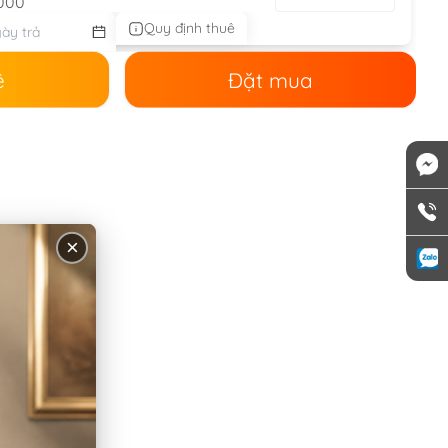
000
Quy định thuê
ê
Đặt mua
×