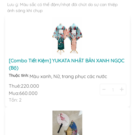
Lưu ý: Màu sắc có thể đậm/nhạt đôi chút do sự can thiệp
ánh sáng khi chụp
[Combo Tiết Kiệm] YUKATA NHẬT BẢN XANH NGỌC
(Bộ)
Thuộc tính:
Màu xanh,
Nữ,
trang phục các nước
Thuê:
220.000
Mua:
660.000
Tồn:
2