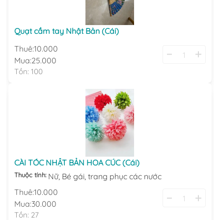
Quạt cầm tay Nhật Bản (Cái)
Thuê:
10.000
Mua:
25.000
Tồn:
100
CÀI TÓC NHẬT BẢN HOA CÚC (Cái)
Thuộc tính:
Nữ,
Bé gái,
trang phục các nước
Thuê:
10.000
Mua:
30.000
Tồn:
27