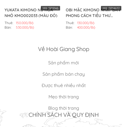
Mã:
SP9146
Mã:
SP14612
YUKATA KIMONO NỮ HOA
OBI MẶC KIMONO NHẬT BẢN
NHỎ KMO002033 (MÀU ĐỎ)
PHONG CÁCH TIỂU THƯ
NGỌT NGÀO (BỘ)
Thuê:
150.000/Bộ
Thuê:
130.000/Bộ
Bán:
530.000/Bộ
Bán:
400.000/Bộ
Về Hoài Giang Shop
Sản phẩm mới
Sản phẩm bán chạy
Được thuê nhiều nhất
Mẹo thời trang
Blog thời trang
CHÍNH SÁCH VÀ QUY ĐỊNH