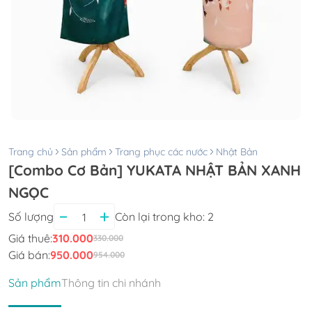
Trang chủ
Sản phẩm
Trang phục các nước
Nhật Bản
[Combo Cơ Bản] YUKATA NHẬT BẢN XANH
NGỌC
Số lượng
Còn lại trong kho:
2
Giá thuê:
310.000
330.000
Giá bán:
950.000
954.000
Sản phẩm
Thông tin chi nhánh