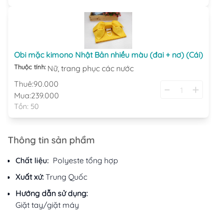
Obi mặc kimono Nhật Bản nhiều màu (đai + nơ) (Cái)
Thuộc tính:
Nữ,
trang phục các nước
Thuê:
90.000
Mua:
239.000
Tồn:
50
Thông tin sản phẩm
Chất liệu:
Polyeste tổng hợp
Xuất xứ:
Trung Quốc
Hướng dẫn sử dụng:
Giặt tay/giặt máy