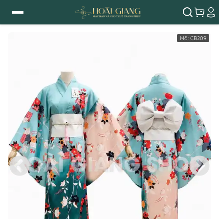
Mã:
CB209