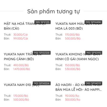
Sản phẩm tương tự
Mã:
SP6125
Mã:
SP14496
MẶT NẠ HOÁ TRANG NHẬT
YUKATA NAM MÀU ĐEN HÌNH
BẢN (CÁI)
HOA LÁ 003 (BỘ)
Thuê:
30.000/Cái
Thuê:
170.000/Bộ
Bán:
99.000/Cái
Bán:
500.000/Bộ
Mã:
SP13709
Mã:
SP10115
YUKATA NAM TRẮNG IN
YUKATA KIMONO NHẬT BẢN
PHONG CẢNH (BỘ)
HÌNH CÔ GÁI (XANH NGỌC)
Thuê:
490.000/Bộ
Thuê:
150.000/Bộ
Bán:
1.470.000/Bộ
Bán:
530.000/Bộ
Mã:
SP14504
Mã:
SP14019
YUKATA NAM 010 (BỘ)
ÁO HAORI - ÁO KHOÁC NHẬT
BẢN MÙA LỄ HỘI- ÁO HAPPI
(MẪU SỐ 3)
Thuê:
170.000/Bộ
Thuê:
110.000/Áo
Bán:
500.000/Bộ
Bán:
300.000/Áo