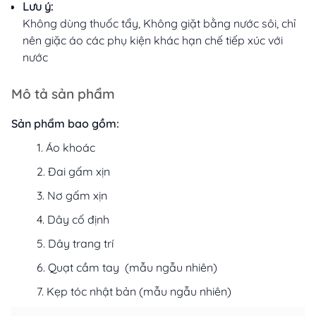
Lưu ý:
Không dùng thuốc tẩy, Không giặt bằng nước sôi, chỉ
nên giặc áo các phụ kiện khác hạn chế tiếp xúc với
nước
Mô tả sản phẩm
Sản phẩm bao gồm:
Áo khoác
Đai gấm xịn
Nơ gấm xịn
Dây cố định
Dây trang trí
Quạt cầm tay (mẫu ngẫu nhiên)
Kẹp tóc nhật bản (mẫu ngẫu nhiên)