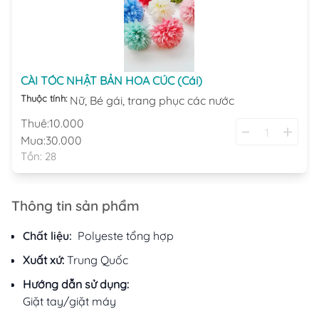
CÀI TÓC NHẬT BẢN HOA CÚC (Cái)
Thuộc tính:
Nữ,
Bé gái,
trang phục các nước
Thuê:
10.000
Mua:
30.000
Tồn:
28
Thông tin sản phẩm
Chất liệu:
Polyeste tổng hợp
Xuất xứ:
Trung Quốc
Hướng dẫn sử dụng:
Giặt tay/giặt máy