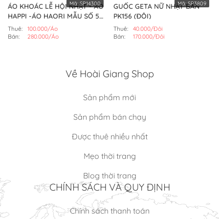
Mã:
SP14300
Mã:
SP3809
ÁO KHOÁC LỄ HỘI NHẬT - ÁO
GUỐC GETA NỮ NHẬT BẢN
HAPPI -ÁO HAORI MẪU SỐ 5
PK156 (ĐÔI)
(ÁO)
Thuê:
100.000/Áo
Thuê:
40.000/Đôi
Bán:
280.000/Áo
Bán:
170.000/Đôi
Về Hoài Giang Shop
Sản phẩm mới
Sản phẩm bán chạy
Được thuê nhiều nhất
Mẹo thời trang
Blog thời trang
CHÍNH SÁCH VÀ QUY ĐỊNH
Chính sách thanh toán