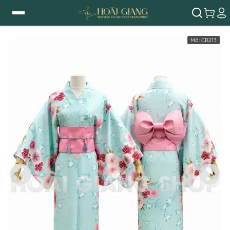
Mã:
CB213