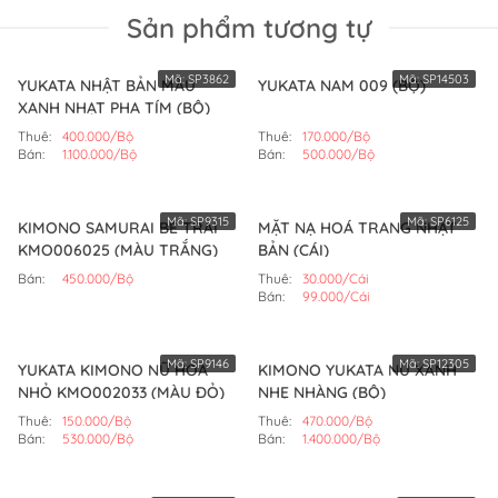
Sản phẩm tương tự
Mã:
SP3862
Mã:
SP14503
YUKATA NHẬT BẢN MÀU
YUKATA NAM 009 (BỘ)
XANH NHẠT PHA TÍM (BỘ)
Thuê:
400.000/Bộ
Thuê:
170.000/Bộ
Bán:
1.100.000/Bộ
Bán:
500.000/Bộ
Mã:
SP9315
Mã:
SP6125
KIMONO SAMURAI BÉ TRAI
MẶT NẠ HOÁ TRANG NHẬT
KMO006025 (MÀU TRẮNG)
BẢN (CÁI)
Bán:
450.000/Bộ
Thuê:
30.000/Cái
Bán:
99.000/Cái
Mã:
SP9146
Mã:
SP12305
YUKATA KIMONO NỮ HOA
KIMONO YUKATA NỮ XANH
NHỎ KMO002033 (MÀU ĐỎ)
NHẸ NHÀNG (BỘ)
Thuê:
150.000/Bộ
Thuê:
470.000/Bộ
Bán:
530.000/Bộ
Bán:
1.400.000/Bộ