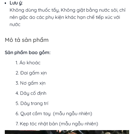
Lưu ý:
Không dùng thuốc tẩy, Không giặt bằng nước sôi, chỉ
nên giặc áo các phụ kiện khác hạn chế tiếp xúc với
nước
Mô tả sản phẩm
Sản phẩm bao gồm:
Áo khoác
Đai gấm xịn
Nơ gấm xịn
Dây cố định
Dây trang trí
Quạt cầm tay (mẫu ngẫu nhiên)
Kẹp tóc nhật bản (mẫu ngẫu nhiên)