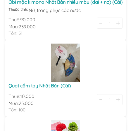
Obi mặc kimono Nhật Bản nhiều màu (đai + nơ) (Cái)
Thuộc tính:
Nữ,
trang phục các nước
Thuê:
90.000
Mua:
239.000
Tồn:
51
Quạt cầm tay Nhật Bản (Cái)
Thuê:
10.000
Mua:
25.000
Tồn:
100