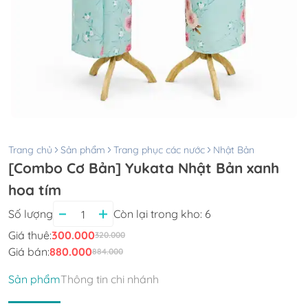
Trang chủ
Sản phẩm
Trang phục các nước
Nhật Bản
[Combo Cơ Bản] Yukata Nhật Bản xanh
hoa tím
Số lượng
Còn lại trong kho:
6
Giá thuê:
300.000
320.000
Giá bán:
880.000
884.000
Sản phẩm
Thông tin chi nhánh