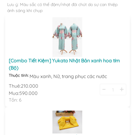
Lưu ý: Màu sắc có thể đậm/nhạt đôi chút do sự can thiệp
ánh sáng khi chụp
[Combo Tiết Kiệm] Yukata Nhật Bản xanh hoa tím
(Bộ)
Thuộc tính:
Màu xanh,
Nữ,
trang phục các nước
Thuê:
210.000
Mua:
590.000
Tồn:
6