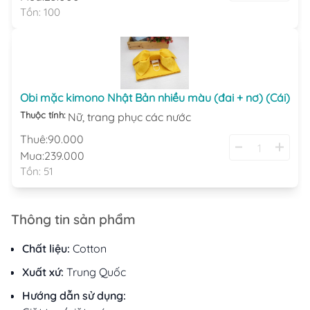
Tồn:
100
Obi mặc kimono Nhật Bản nhiều màu (đai + nơ) (Cái)
Thuộc tính:
Nữ,
trang phục các nước
Thuê:
90.000
Mua:
239.000
Tồn:
51
Thông tin sản phẩm
Chất liệu:
Cotton
Xuất xứ:
Trung Quốc
Hướng dẫn sử dụng: