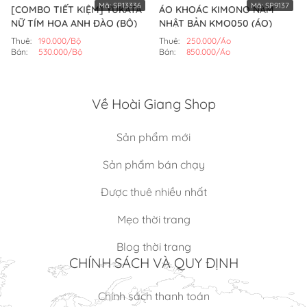
Mã:
SP13336
Mã:
SP9137
[COMBO TIẾT KIỆM] YUKATA
ÁO KHOÁC KIMONO NAM
NỮ TÍM HOA ANH ĐÀO (BỘ)
NHẬT BẢN KMO050 (ÁO)
Thuê:
190.000/Bộ
Thuê:
250.000/Áo
Bán:
530.000/Bộ
Bán:
850.000/Áo
Về Hoài Giang Shop
Sản phẩm mới
Sản phẩm bán chạy
Được thuê nhiều nhất
Mẹo thời trang
Blog thời trang
CHÍNH SÁCH VÀ QUY ĐỊNH
Chính sách thanh toán