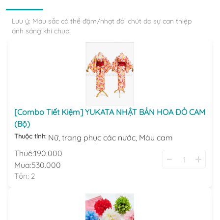
Lưu ý: Màu sắc có thể đậm/nhạt đôi chút do sự can thiệp
ánh sáng khi chụp
[Combo Tiết Kiệm] YUKATA NHẬT BẢN HOA ĐỎ CAM
(Bộ)
Thuộc tính:
Nữ,
trang phục các nước,
Màu cam
Thuê:
190.000
Mua:
530.000
Tồn:
2