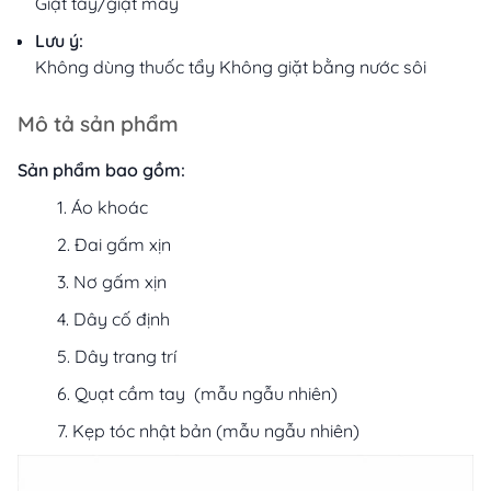
Giặt tay/giặt máy
Lưu ý:
Không dùng thuốc tẩy Không giặt bằng nước sôi
Mô tả sản phẩm
Sản phẩm bao gồm:
Áo khoác
Đai gấm xịn
Nơ gấm xịn
Dây cố định
Dây trang trí
Quạt cầm tay (mẫu ngẫu nhiên)
Kẹp tóc nhật bản (mẫu ngẫu nhiên)