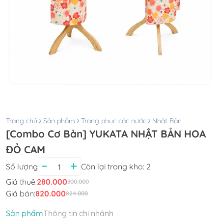
Trang chủ
Sản phẩm
Trang phục các nước
Nhật Bản
[Combo Cơ Bản] YUKATA NHẬT BẢN HOA
ĐỎ CAM
Số lượng
Còn lại trong kho:
2
Giá thuê:
280.000
300.000
Giá bán:
820.000
824.000
Sản phẩm
Thông tin chi nhánh