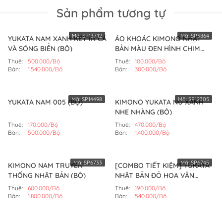
Sản phẩm tương tự
Mã:
SP13712
Mã:
SP3864
YUKATA NAM XANH KÉT IN CÁ
ÁO KHOÁC KIMONO NHẬT
VÀ SÓNG BIỂN (BỘ)
BẢN MÀU ĐEN HÌNH CHIM
HẠC (BỘ)
Thuê:
500.000/Bộ
Thuê:
100.000/Bộ
Bán:
1.540.000/Bộ
Bán:
300.000/Bộ
Mã:
SP14498
Mã:
SP12305
YUKATA NAM 005 (BỘ)
KIMONO YUKATA NỮ XANH
NHẸ NHÀNG (BỘ)
Thuê:
170.000/Bộ
Thuê:
470.000/Bộ
Bán:
500.000/Bộ
Bán:
1.400.000/Bộ
Mã:
SP6733
Mã:
SP6745
KIMONO NAM TRUYỀN
[COMBO TIẾT KIỆM] YUKATA
THỐNG NHẬT BẢN (BỘ)
NHẬT BẢN ĐỎ HOA VĂN
TRẮNG (BỘ)
Thuê:
600.000/Bộ
Thuê:
190.000/Bộ
Bán:
1.800.000/Bộ
Bán:
540.000/Bộ