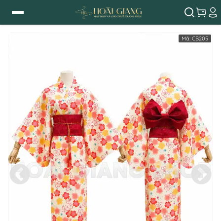
Mã:
CB205