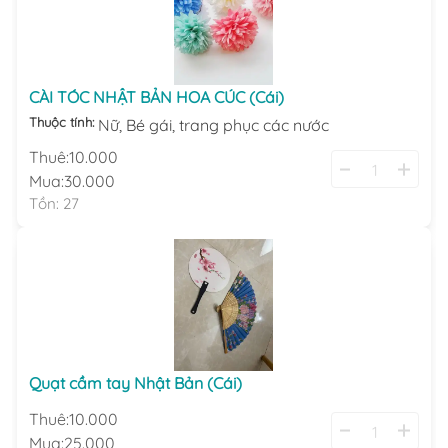
CÀI TÓC NHẬT BẢN HOA CÚC (Cái)
Thuộc tính:
Nữ,
Bé gái,
trang phục các nước
Thuê:
10.000
Mua:
30.000
Tồn:
27
Quạt cầm tay Nhật Bản (Cái)
Thuê:
10.000
Mua:
25.000