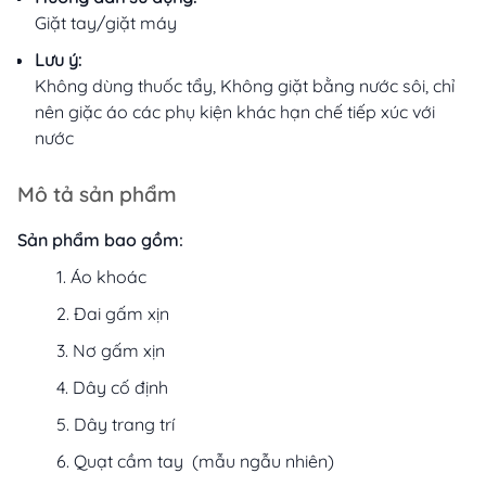
Giặt tay/giặt máy
Lưu ý:
Không dùng thuốc tẩy, Không giặt bằng nước sôi, chỉ
nên giặc áo các phụ kiện khác hạn chế tiếp xúc với
nước
Mô tả sản phẩm
Sản phẩm bao gồm:
Áo khoác
Đai gấm xịn
Nơ gấm xịn
Dây cố định
Dây trang trí
Quạt cầm tay (mẫu ngẫu nhiên)