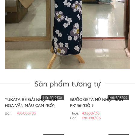
Sản phẩm tương tự
Mã:
SP12530
Mã:
SP3809
YUKATA BÉ GÁI NHẬT BẢN
GUỐC GETA NỮ NHẬT BẢN
HOA VĂN MÀU CAM (BỘ)
PK156 (ĐÔI)
Bán:
480.000/Bộ
Thuê:
40.000/Đôi
Bán:
170.000/Đôi