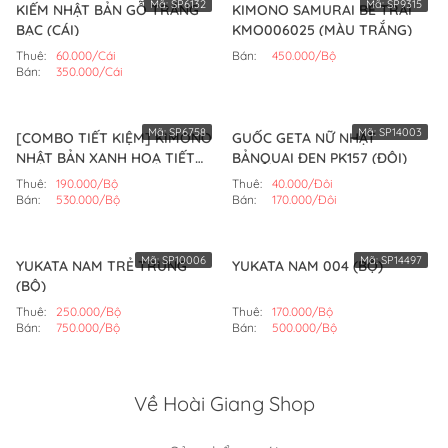
Mã:
SP6132
Mã:
SP9315
KIẾM NHẬT BẢN GỖ TRÁNG
KIMONO SAMURAI BÉ TRAI
BẠC (CÁI)
KMO006025 (MÀU TRẮNG)
Thuê:
60.000/Cái
Bán:
450.000/Bộ
Bán:
350.000/Cái
Mã:
SP6758
Mã:
SP14003
[COMBO TIẾT KIỆM] KIMONO
GUỐC GETA NỮ NHẬT
NHẬT BẢN XANH HOẠ TIẾT
BẢNQUAI ĐEN PK157 (ĐÔI)
TRẮNG KMO022 (BỘ)
Thuê:
190.000/Bộ
Thuê:
40.000/Đôi
Bán:
530.000/Bộ
Bán:
170.000/Đôi
Mã:
SP10006
Mã:
SP14497
YUKATA NAM TRẺ TRUNG
YUKATA NAM 004 (BỘ)
(BỘ)
Thuê:
250.000/Bộ
Thuê:
170.000/Bộ
Bán:
750.000/Bộ
Bán:
500.000/Bộ
Về Hoài Giang Shop