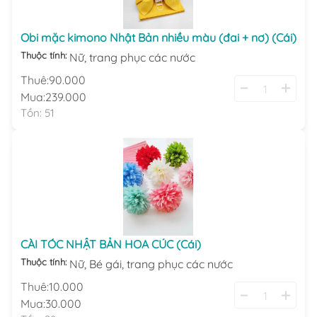
Obi mặc kimono Nhật Bản nhiều màu (đai + nơ) (Cái)
Thuộc tính:
Nữ,
trang phục các nước
Thuê:
90.000
Mua:
239.000
Tồn:
51
CÀI TÓC NHẬT BẢN HOA CÚC (Cái)
Thuộc tính:
Nữ,
Bé gái,
trang phục các nước
Thuê:
10.000
Mua:
30.000