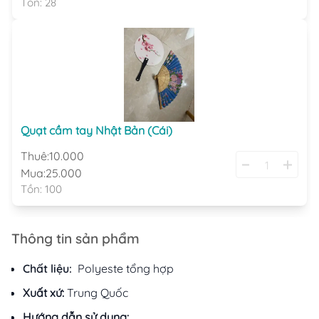
Tồn:
28
Quạt cầm tay Nhật Bản (Cái)
Thuê:
10.000
Mua:
25.000
Tồn:
100
Thông tin sản phẩm
Chất liệu:
Polyeste tổng hợp
Xuất xứ:
Trung Quốc
Hướng dẫn sử dụng: