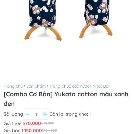
Trang chủ
Sản phẩm
Trang phục các nước
Nhật Bản
[Combo Cơ Bản] Yukata cotton màu xanh
đen
Số lượng
Còn lại trong kho:
1
Giá thuê:
370.000
390.000
Giá bán:
1.150.000
1.154.000