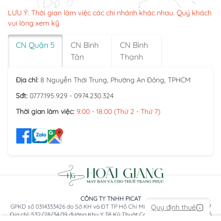
LƯU Ý: Thời gian làm việc các chi nhánh khác nhau. Quý khách
vui lòng xem kỹ
CN Quận 5
CN Bình
CN Bình
Tân
Thạnh
Địa chỉ:
8 Nguyễn Thời Trung, Phường An Đông, TPHCM
Sđt:
0777.195.929 - 0974.230.324
Thời gian làm việc:
9:00 - 18:00 (Thứ 2 - Thứ 7)
CÔNG TY TNHH PICAT
GPKD số 0314333426 do Sở KH và ĐT TP Hồ Chí Minh cấp ngày 05/04/2017
Quy định thuê
Địa chỉ: 532/28/34/19 đường Khu Y Tế Kỹ Thuật Cao, Phường An Lạc, TP Hồ