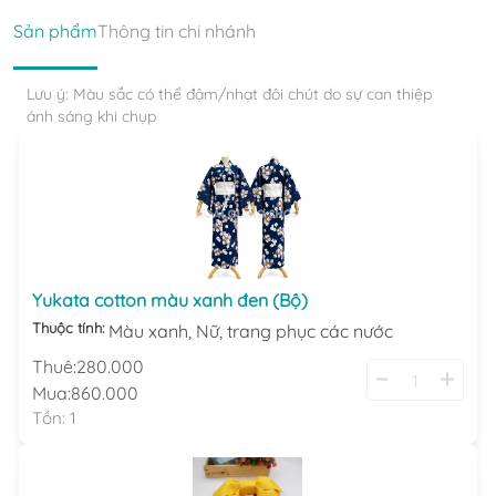
Sản phẩm
Thông tin chi nhánh
Lưu ý: Màu sắc có thể đậm/nhạt đôi chút do sự can thiệp
ánh sáng khi chụp
Yukata cotton màu xanh đen (Bộ)
Thuộc tính:
Màu xanh,
Nữ,
trang phục các nước
Thuê:
280.000
Mua:
860.000
Tồn:
1