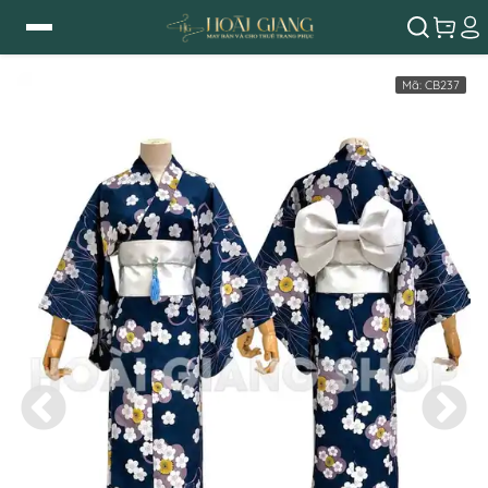
Mã:
CB237