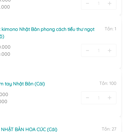
.000
Tồn:
1
 kimono Nhật Bản phong cách tiểu thư ngọt
ộ)
0.000
.000
Tồn:
100
m tay Nhật Bản (Cái)
.000
000
Tồn:
27
 NHẬT BẢN HOA CÚC (Cái)