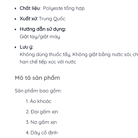
Chất liệu
: Polyeste tổng hợp
Xuất xứ:
Trung Quốc
Hướng dẫn sử dụng:
Giặt tay/giặt máy
Lưu ý:
Không dùng thuốc tẩy, Không giặt bằng nước sôi, ch
hạn chế tiếp xúc với nước
Mô tả sản phẩm
Sản phẩm bao gồm:
Áo khoác
Đai gấm xịn
Nơ gấm xịn
Dây cố định