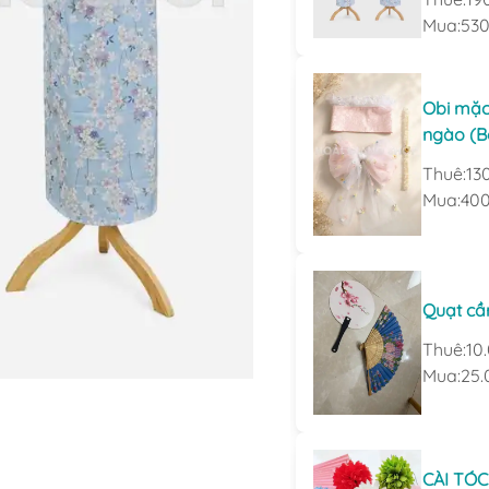
Mua:
530
Obi mặc
ngào (B
Thuê:
13
Mua:
400
Quạt cầ
Thuê:
10
Mua:
25.
CÀI TÓC