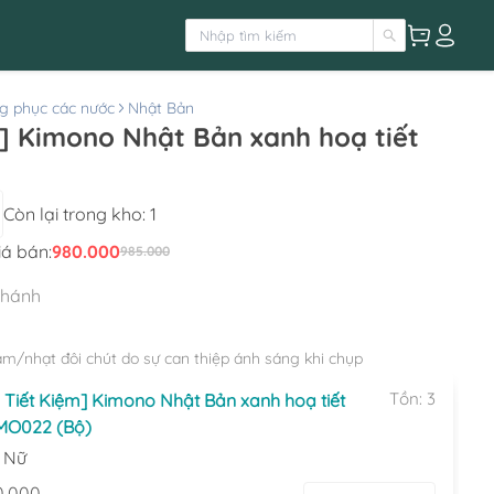
g phục các nước
Nhật Bản
 Kimono Nhật Bản xanh hoạ tiết
Còn lại trong kho:
1
iá bán:
980.000
985.000
nhánh
ậm/nhạt đôi chút do sự can thiệp ánh sáng khi chụp
Tồn:
3
Tiết Kiệm] Kimono Nhật Bản xanh hoạ tiết
MO022 (Bộ)
:
Nữ
0.000