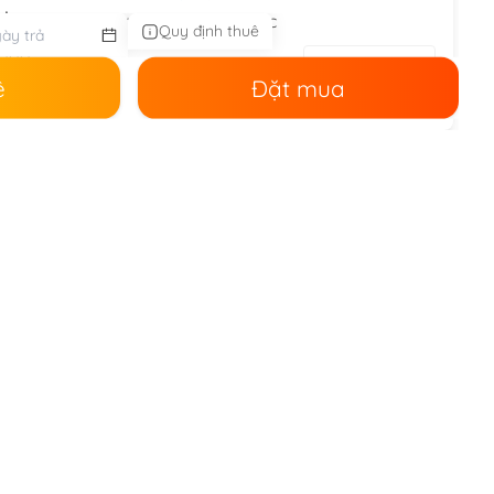
nh:
Nữ,
Bé gái,
trang phục các nước
Quy định thuê
.000
000
ê
Đặt mua