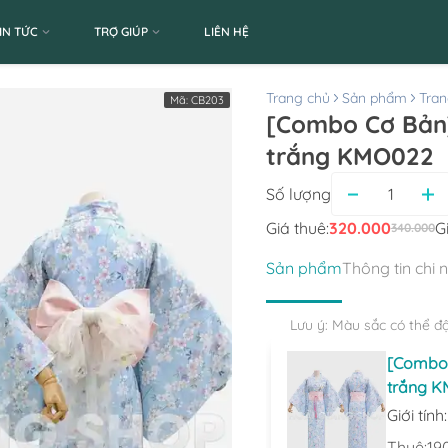
IN TỨC
TRỢ GIÚP
LIÊN HỆ
Trang chủ
Sản phẩm
Tran
Mã:
CB203
[Combo Cơ Bản]
trắng KMO022
Số lượng
Giá thuê:
320.000
G
340.000
Sản phẩm
Thông tin chi 
Lưu ý: Màu sắc có thể đ
[Combo 
trắng K
Giới tính
Thuê:
19