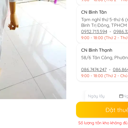
CN Bình Tân
Tạm nghỉ thứ 5-thứ 6 
Bình Trị Đông, TPHCM
0932.713.594
-
0986.3
9:00 - 18:00 (Thứ 2 - Thứ
CN Bình Thạnh
58/6 Tân Cảng, Phườ
086.7474.247
-
086.86
9:00 - 18:00 (Thứ 2 - Chủ
Đặt thu
Số lượng tồn kho không đủ