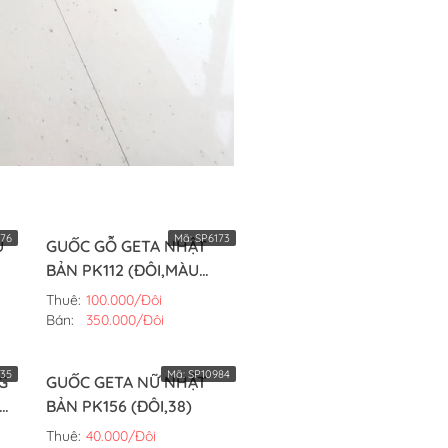
76
Mã:
SP6173
U
GUỐC GỖ GETA NHẬT
BẢN PK112 (ĐÔI,MÀU
ĐEN,40)
Thuê:
100.000/Đôi
Bán:
350.000/Đôi
35
Mã:
SP10984
G
GUỐC GETA NỮ NHẬT
ẢN
BẢN PK156 (ĐÔI,38)
Thuê:
40.000/Đôi