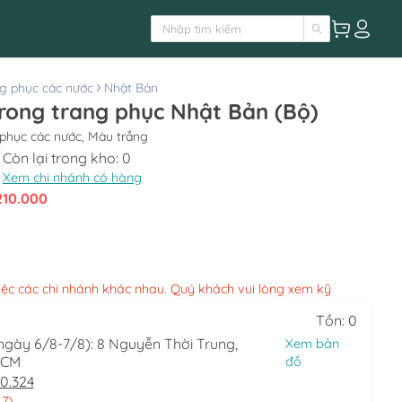
g phục các nước
Nhật Bản
trong trang phục Nhật Bản (Bộ)
phục các nước, Màu trắng
Còn lại trong kho:
0
Xem chi nhánh có hàng
210.000
việc các chi nhánh khác nhau. Quý khách vui lòng xem kỹ
Tồn: 0
(ngày 6/8-7/8): 8 Nguyễn Thời Trung,
Xem bản
HCM
đồ
0.324
 7)