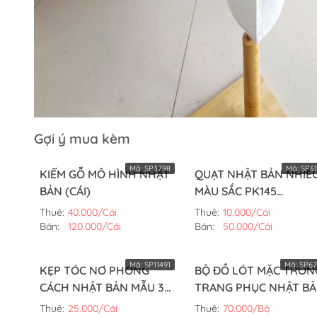
Gợi ý mua kèm
Mã:
SP3798
Mã:
SP61
KIẾM GỖ MÔ HÌNH NHẬT
QUẠT NHẬT BẢN NHIỀ
BẢN (CÁI)
MÀU SẮC PK145
(CÁI,TRÒN)
Thuê:
40.000/Cái
Thuê:
10.000/Cái
Bán:
120.000/Cái
Bán:
50.000/Cái
Mã:
SP11491
Mã:
SP67
KẸP TÓC NƠ PHONG
BỘ ĐỒ LÓT MẶC TRON
CÁCH NHẬT BẢN MẪU 3
TRANG PHỤC NHẬT B
(CÁI)
(BỘ)
Thuê:
25.000/Cái
Thuê:
70.000/Bộ