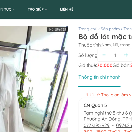
IN TỨC
TRỢ GIÚP
LIÊN HỆ
Trang chủ
Sản phẩm
Tran
Mã:
SP6735
Bộ đồ lót mặc 
Thuộc tính:
Nam, Nữ, trang 
Số lượng
Giá thuê:
70.000
Giá bán:
Thông tin chi nhánh
*LƯU Ý: Thời gian làm 
CN Quận 5
Tạm nghỉ thứ 5-thứ 6 
Phường An Đông, TP
0777.195.929
-
0974.23
9:00 - 18:00 (Thứ 2 - Thứ