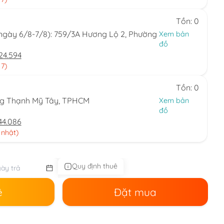
Tồn: 0
(ngày 6/8-7/8): 759/3A Hương Lộ 2, Phường
Xem bản
đồ
24.594
 7)
Tồn: 0
ng Thạnh Mỹ Tây, TPHCM
Xem bản
đồ
44.086
 nhật)
Quy định thuê
ê
Đặt mua
.