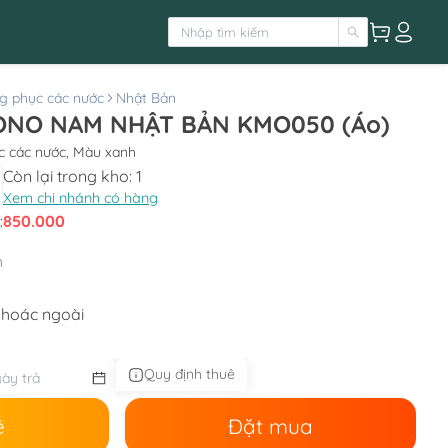
g phục các nước
Nhật Bản
ONO NAM NHẬT BẢN KMO050 (Áo)
c các nước, Màu xanh
Còn lại trong kho:
1
Xem chi nhánh có hàng
:
850.000
h
khoác ngoài
Quy định thuê
ê
Đặt mua