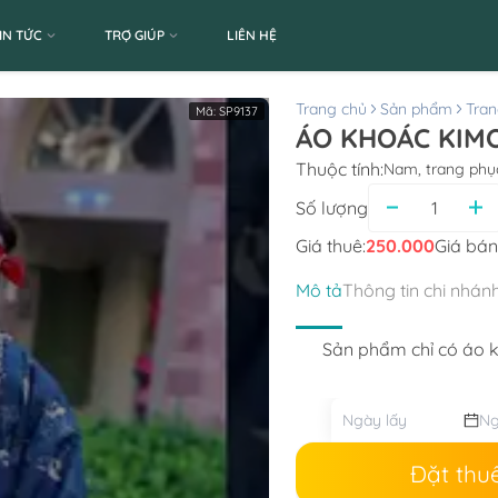
IN TỨC
TRỢ GIÚP
LIÊN HỆ
Trang chủ
Sản phẩm
Tran
Mã:
SP9137
ÁO KHOÁC KIM
Thuộc tính:
Nam, trang phụ
Số lượng
Giá thuê:
250.000
Giá bán
Mô tả
Thông tin chi nhán
Sản phẩm chỉ có áo 
Đặt thu