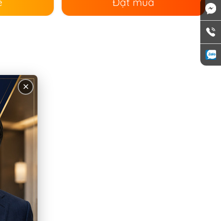
ê
Đặt mua
×