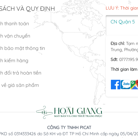
SÁCH VÀ QUY ĐỊNH
LƯU Ý: Thời gia
CN Quận 5
ch thanh toán
ch vận chuyển
Địa chỉ:
Tạm n
h bảo mật thông tin
Trung, Phườn
Sđt:
0777.195.
ch kiểm hàng
Thời gian làm 
h đổi trả hoàn tiền
n về giá sản phẩm
CÔNG TY TNHH PICAT
KD số 0314333426 do Sở KH và ĐT TP Hồ Chí Minh cấp ngày 05/04/2