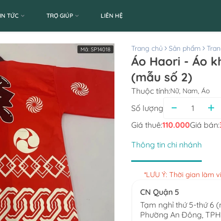
IN TỨC
TRỢ GIÚP
LIÊN HỆ
Trang chủ
Sản phẩm
Tran
Mã:
SP14018
Áo Haori - Áo k
(mẫu số 2)
Thuộc tính:
Nữ, Nam, Áo
Số lượng
Giá thuê:
110.000
Giá bán:
Thông tin chi nhánh
*LƯU Ý: Thời gian làm 
CN Quận 5
Tạm nghỉ thứ 5-thứ 6 
Phường An Đông, TP