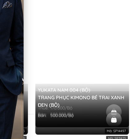
NO NHẬT
YUKATA NAM 004 (BỘ)
HOA LÁ
TRANG PHỤC KIMONO BÉ TRAI XANH
ĐEN (BỘ)
Thuê:
170.000/Bộ
Bán:
500.000/Bộ
Bán:
500.000/Bộ
Mã:
SP14555
Mã:
SP14497
Mã:
SP3843
Mã:
SP3875