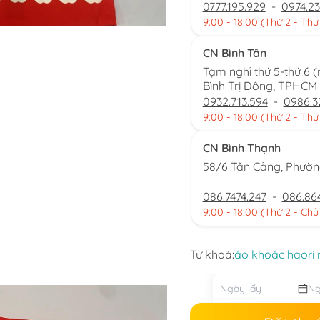
0777.195.929
-
0974.23
9:00 - 18:00 (Thứ 2 - Thứ
CN Bình Tân
Tạm nghỉ thứ 5-thứ 6 
Bình Trị Đông, TPHCM
0932.713.594
-
0986.3
9:00 - 18:00 (Thứ 2 - Thứ
CN Bình Thạnh
58/6 Tân Cảng, Phườ
086.7474.247
-
086.86
9:00 - 18:00 (Thứ 2 - Chủ
Từ khoá:
áo khoác haori 