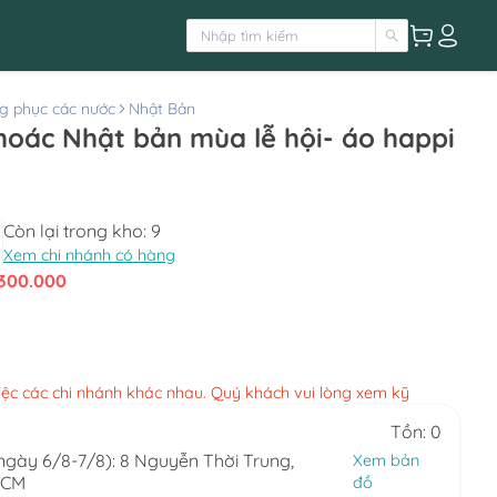
g phục các nước
Nhật Bản
hoác Nhật bản mùa lễ hội- áo happi
Còn lại trong kho:
9
Xem chi nhánh có hàng
300.000
việc các chi nhánh khác nhau. Quý khách vui lòng xem kỹ
Tồn: 0
(ngày 6/8-7/8): 8 Nguyễn Thời Trung,
Xem bản
HCM
đồ