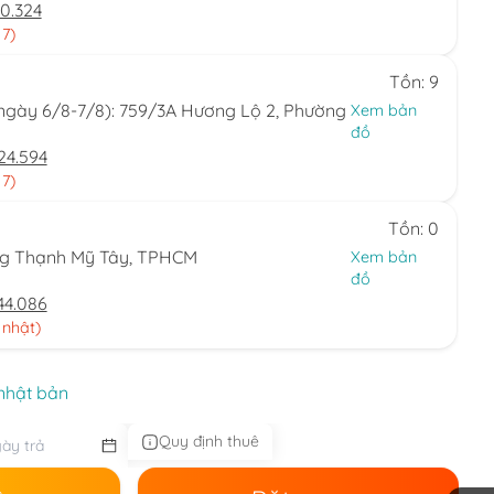
0.324
 7)
Tồn: 9
(ngày 6/8-7/8): 759/3A Hương Lộ 2, Phường
Xem bản
đồ
24.594
 7)
Tồn: 0
ng Thạnh Mỹ Tây, TPHCM
Xem bản
đồ
44.086
 nhật)
nhật bản
Quy định thuê