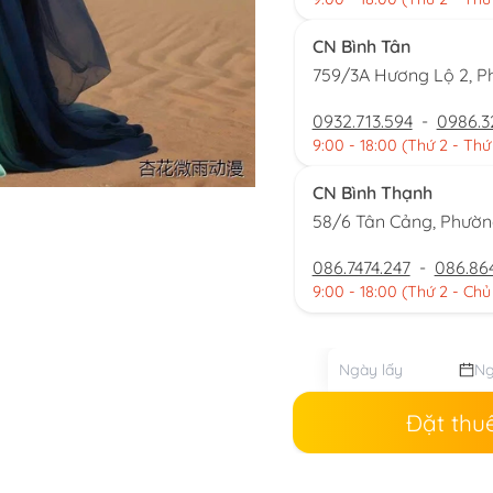
CN Bình Tân
759/3A Hương Lộ 2, P
0932.713.594
-
0986.3
9:00 - 18:00 (Thứ 2 - Thứ
CN Bình Thạnh
58/6 Tân Cảng, Phườ
086.7474.247
-
086.86
9:00 - 18:00 (Thứ 2 - Chủ
Đặt thu