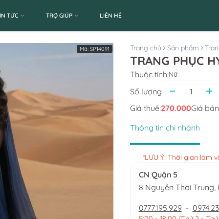
IN TỨC
TRỢ GIÚP
LIÊN HỆ
Trang chủ
Sản phẩm
Tran
Mã:
SP14091
Thuộc tính:
Nữ
Số lượng
Giá thuê:
270.000
Giá bán
Thông tin chi nhánh
*LƯU Ý: Thời gian làm 
CN Quận 5
8 Nguyễn Thời Trung
0777.195.929
-
0974.23
9:00 - 18:00 (Thứ 2 - Thứ