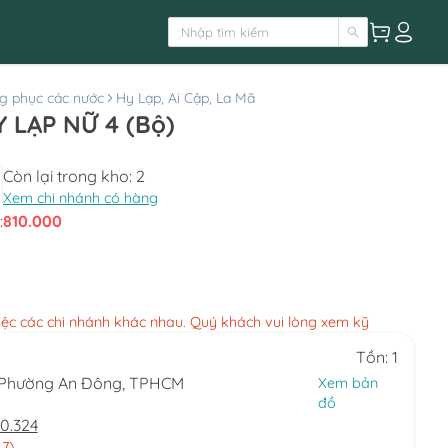
g phục các nước
Hy Lạp, Ai Cập, La Mã
TRANG PHỤC HY LẠP NỮ 4 (Bộ)
Còn lại trong kho:
2
Xem chi nhánh có hàng
:
810.000
việc các chi nhánh khác nhau. Quý khách vui lòng xem kỹ
Tồn: 1
, Phường An Đông, TPHCM
Xem bản
đồ
0.324
 7)