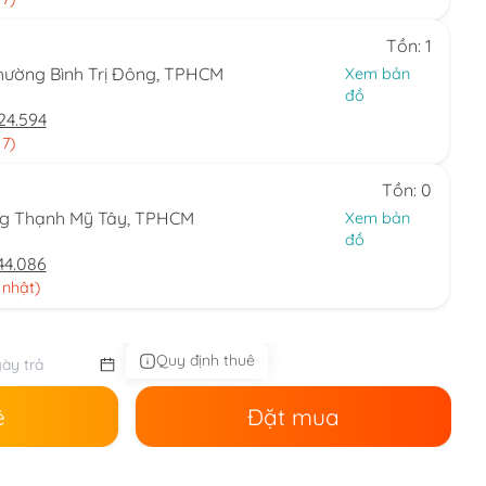
Tồn: 1
hường Bình Trị Đông, TPHCM
Xem bản
đồ
24.594
 7)
Tồn: 0
ng Thạnh Mỹ Tây, TPHCM
Xem bản
đồ
44.086
 nhật)
Quy định thuê
ê
Đặt mua