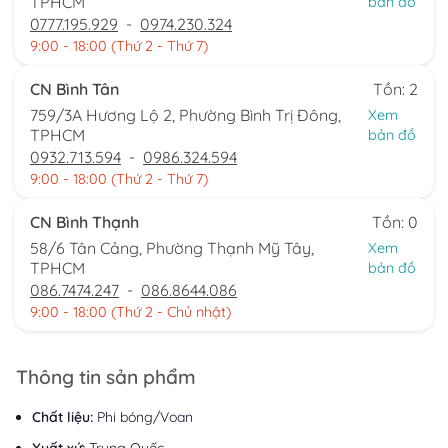
TPHCM
bản đồ
0777.195.929
-
0974.230.324
9:00 - 18:00 (Thứ 2 - Thứ 7)
CN Bình Tân
Tồn: 2
759/3A Hương Lộ 2, Phường Bình Trị Đông,
Xem
TPHCM
bản đồ
0932.713.594
-
0986.324.594
9:00 - 18:00 (Thứ 2 - Thứ 7)
CN Bình Thạnh
Tồn: 0
58/6 Tân Cảng, Phường Thạnh Mỹ Tây,
Xem
TPHCM
bản đồ
086.7474.247
-
086.8644.086
9:00 - 18:00 (Thứ 2 - Chủ nhật)
Thông tin sản phẩm
Chất liệu:
Phi bóng/Voan