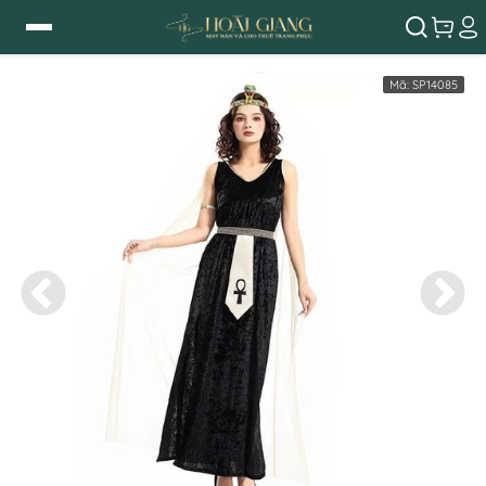
Mã:
SP14085