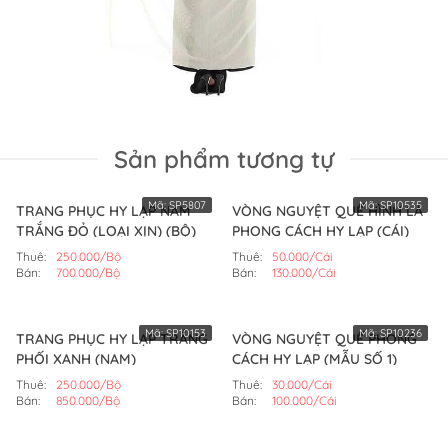
Sản phẩm tương tự
Mã:
SP5807
Mã:
SP10535
TRANG PHỤC HY LẠP NAM
VÒNG NGUYỆT QUẾ HÌNH LÁ
TRẮNG ĐỎ (LOẠI XỊN) (BỘ)
PHONG CÁCH HY LẠP (CÁI)
Thuê:
250.000/Bộ
Thuê:
50.000/Cái
Bán:
700.000/Bộ
Bán:
130.000/Cái
Mã:
SP10153
Mã:
SP10236
TRANG PHỤC HY LẠP TRẮNG
VÒNG NGUYỆT QUẾ PHONG
PHỐI XANH (NAM)
CÁCH HY LẠP (MẪU SỐ 1)
Thuê:
250.000/Bộ
Thuê:
30.000/Cái
Bán:
850.000/Bộ
Bán:
100.000/Cái