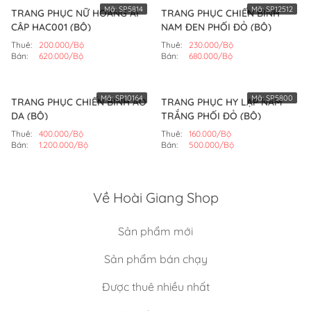
Mã:
SP5814
Mã:
SP12512
TRANG PHỤC NỮ HOÀNG AI
TRANG PHỤC CHIẾN BINH
CẬP HAC001 (BỘ)
NAM ĐEN PHỐI ĐỎ (BỘ)
Thuê:
200.000/Bộ
Thuê:
230.000/Bộ
Bán:
620.000/Bộ
Bán:
680.000/Bộ
Mã:
SP10164
Mã:
SP5800
TRANG PHỤC CHIẾN BINH ÁO
TRANG PHỤC HY LẠP NAM
DA (BỘ)
TRẮNG PHỐI ĐỎ (BỘ)
Thuê:
400.000/Bộ
Thuê:
160.000/Bộ
Bán:
1.200.000/Bộ
Bán:
500.000/Bộ
Về Hoài Giang Shop
Sản phẩm mới
Sản phẩm bán chạy
Được thuê nhiều nhất