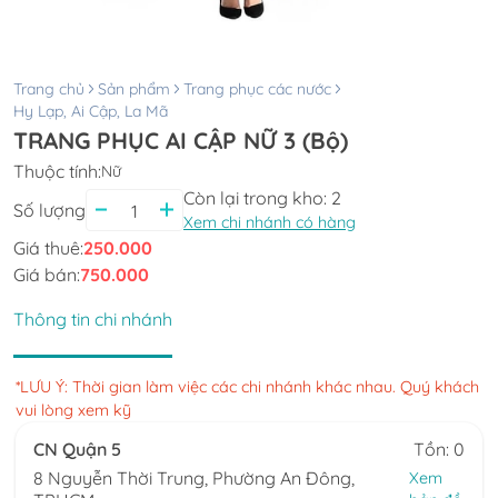
Trang chủ
Sản phẩm
Trang phục các nước
Hy Lạp, Ai Cập, La Mã
TRANG PHỤC AI CẬP NỮ 3 (Bộ)
Thuộc tính:
Nữ
Còn lại trong kho:
2
Số lượng
Xem chi nhánh có hàng
Giá thuê:
250.000
Giá bán:
750.000
Thông tin chi nhánh
*LƯU Ý: Thời gian làm việc các chi nhánh khác nhau. Quý khách
vui lòng xem kỹ
CN Quận 5
Tồn: 0
8 Nguyễn Thời Trung, Phường An Đông,
Xem