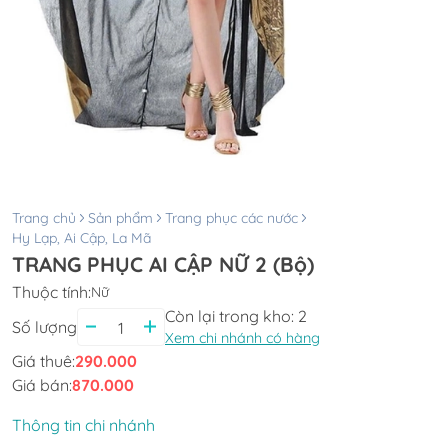
Trang chủ
Sản phẩm
Trang phục các nước
Hy Lạp, Ai Cập, La Mã
TRANG PHỤC AI CẬP NỮ 2 (Bộ)
Thuộc tính:
Nữ
Còn lại trong kho:
2
Số lượng
Xem chi nhánh có hàng
Giá thuê:
290.000
Giá bán:
870.000
Thông tin chi nhánh