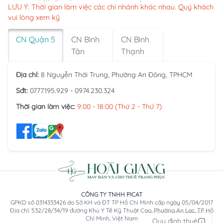
LƯU Ý: Thời gian làm việc các chi nhánh khác nhau. Quý khách
vui lòng xem kỹ
CN Quận 5
CN Bình
CN Bình
Tân
Thạnh
Địa chỉ:
8 Nguyễn Thời Trung, Phường An Đông, TPHCM
Sđt:
0777.195.929 - 0974.230.324
Thời gian làm việc:
9:00 - 18:00 (Thứ 2 - Thứ 7)
CÔNG TY TNHH PICAT
GPKD số 0314333426 do Sở KH và ĐT TP Hồ Chí Minh cấp ngày 05/04/2017
Địa chỉ: 532/28/34/19 đường Khu Y Tế Kỹ Thuật Cao, Phường An Lạc, TP Hồ
Chí Minh, Việt Nam
Quy định thuê