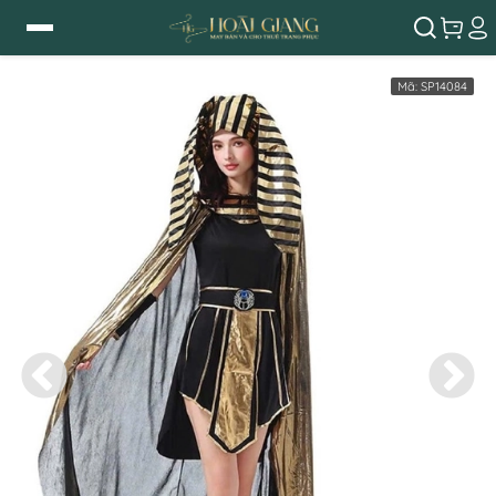
Mã:
SP14084