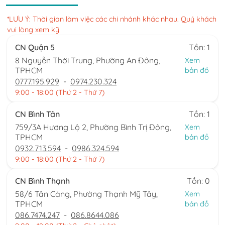
*LƯU Ý: Thời gian làm việc các chi nhánh khác nhau. Quý khách
vui lòng xem kỹ
CN Quận 5
Tồn: 1
8 Nguyễn Thời Trung, Phường An Đông,
Xem
TPHCM
bản đồ
0777.195.929
-
0974.230.324
9:00 - 18:00 (Thứ 2 - Thứ 7)
CN Bình Tân
Tồn: 1
759/3A Hương Lộ 2, Phường Bình Trị Đông,
Xem
TPHCM
bản đồ
0932.713.594
-
0986.324.594
9:00 - 18:00 (Thứ 2 - Thứ 7)
CN Bình Thạnh
Tồn: 0
58/6 Tân Cảng, Phường Thạnh Mỹ Tây,
Xem
TPHCM
bản đồ
086.7474.247
-
086.8644.086