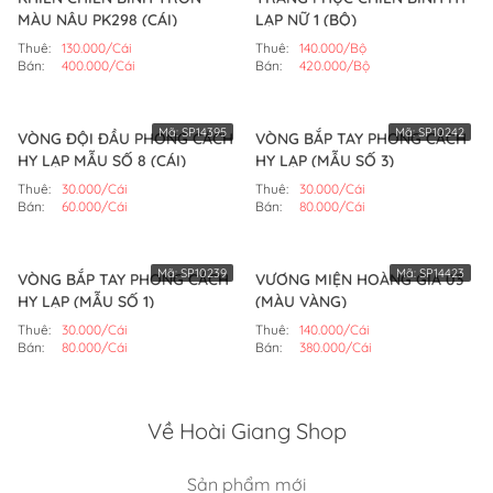
MÀU NÂU PK298 (CÁI)
LẠP NỮ 1 (BỘ)
Thuê:
130.000/Cái
Thuê:
140.000/Bộ
Bán:
400.000/Cái
Bán:
420.000/Bộ
Mã:
SP14395
Mã:
SP10242
VÒNG ĐỘI ĐẦU PHONG CÁCH
VÒNG BẮP TAY PHONG CÁCH
HY LẠP MẪU SỐ 8 (CÁI)
HY LẠP (MẪU SỐ 3)
Thuê:
30.000/Cái
Thuê:
30.000/Cái
Bán:
60.000/Cái
Bán:
80.000/Cái
Mã:
SP10239
Mã:
SP14423
VÒNG BẮP TAY PHONG CÁCH
VƯƠNG MIỆN HOÀNG GIA 03
HY LẠP (MẪU SỐ 1)
(MÀU VÀNG)
Thuê:
30.000/Cái
Thuê:
140.000/Cái
Bán:
80.000/Cái
Bán:
380.000/Cái
Về Hoài Giang Shop
Sản phẩm mới