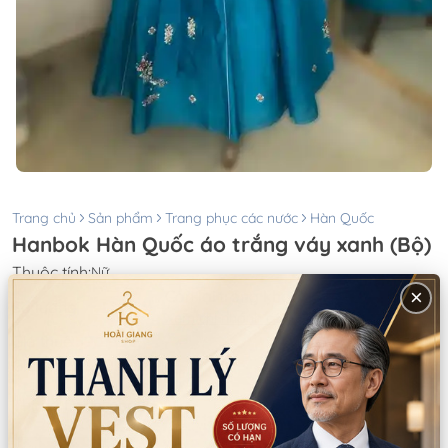
Trang chủ
Sản phẩm
Trang phục các nước
Hàn Quốc
Hanbok Hàn Quốc áo trắng váy xanh (Bộ)
Thuộc tính:
Nữ
×
Còn lại trong kho:
1
Số lượng
Xem chi nhánh có hàng
Giá thuê:
500.000
Giá bán:
2.300.000
Thông tin chi nhánh