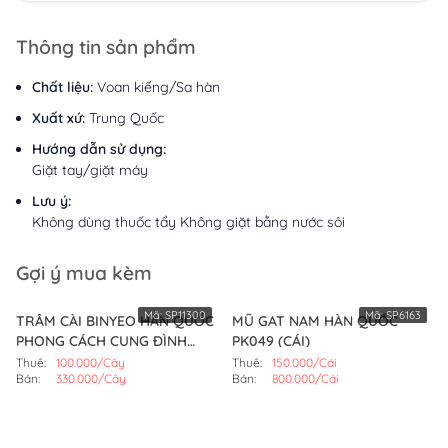
Thông tin sản phẩm
Chất liệu:
Voan kiếng/Sa hàn
Xuất xứ:
Trung Quốc
Hướng dẫn sử dụng:
Giặt tay/giặt máy
Lưu ý:
Không dùng thuốc tẩy Không giặt bằng nước sôi
Gợi ý mua kèm
Mã:
SP11300
Mã:
SP6163
TRÂM CÀI BINYEO HÀN QUỐC
MŨ GAT NAM HÀN QUỐC
PHONG CÁCH CUNG ĐÌNH
PK049 (CÁI)
(CÂY,MÀU VÀNG)
Thuê:
100.000/Cây
Thuê:
150.000/Cái
Bán:
330.000/Cây
Bán:
800.000/Cái