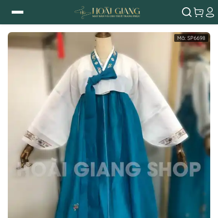
Mã:
SP6698