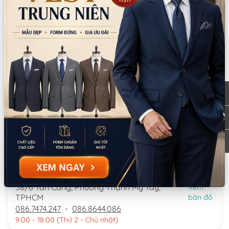
*LƯU Ý: Thời gian làm việc các chi nhánh khác nhau. Quý khách
vui lòng xem kỹ
CN Quận 5
Tồn: 1
8 Nguyễn Thời Trung, Phường An Đông,
Xem
TPHCM
bản đồ
0777.195.929
-
0974.230.324
9:00 - 18:00 (Thứ 2 - Thứ 7)
CN Bình Tân
Tồn: 0
759/3A Hương Lộ 2, Phường Bình Trị Đông,
Xem
TPHCM
bản đồ
0932.713.594
-
0986.324.594
9:00 - 18:00 (Thứ 2 - Thứ 7)
CN Bình Thạnh
Tồn: 0
58/6 Tân Cảng, Phường Thạnh Mỹ Tây,
Xem
TPHCM
bản đồ
086.7474.247
-
086.8644.086
9:00 - 18:00 (Thứ 2 - Chủ nhật)