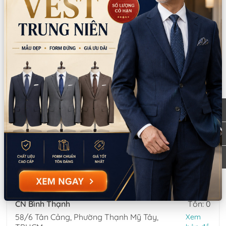
Thông tin chi nhánh
*LƯU Ý: Thời gian làm việc các chi nhánh khác nhau. Quý khách
vui lòng xem kỹ
CN Quận 5
Tồn: 0
Tạm nghỉ thứ 5-thứ 6 (ngày 6/8-7/8): 8
Xem
Nguyễn Thời Trung, Phường An Đông, TPHCM
bản đồ
0777.195.929
-
0974.230.324
9:00 - 18:00 (Thứ 2 - Thứ 7)
CN Bình Tân
Tồn: 0
Tạm nghỉ thứ 5-thứ 6 (ngày 6/8-7/8): 759/3A
Xem
Hương Lộ 2, Phường Bình Trị Đông, TPHCM
bản đồ
0932.713.594
-
0986.324.594
9:00 - 18:00 (Thứ 2 - Thứ 7)
CN Bình Thạnh
Tồn: 0
58/6 Tân Cảng, Phường Thạnh Mỹ Tây,
Xem