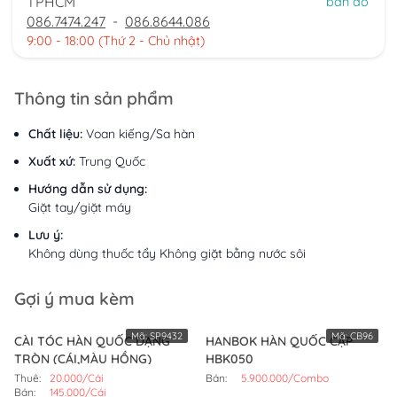
TPHCM
bản đồ
086.7474.247
-
086.8644.086
9:00 - 18:00 (Thứ 2 - Chủ nhật)
Thông tin sản phẩm
Chất liệu:
Voan kiếng/Sa hàn
Xuất xứ:
Trung Quốc
Hướng dẫn sử dụng:
Giặt tay/giặt máy
Lưu ý:
Không dùng thuốc tẩy Không giặt bằng nước sôi
Gợi ý mua kèm
Mã:
SP9432
Mã:
CB96
CÀI TÓC HÀN QUỐC DẠNG
HANBOK HÀN QUỐC CẶP
TRÒN (CÁI,MÀU HỒNG)
HBK050
Thuê:
20.000/Cái
Bán:
5.900.000/Combo
Bán:
145.000/Cái