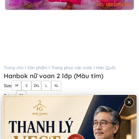
Trang chủ
Sản phẩm
Trang phục các nước
Hàn Quốc
Hanbok nữ voan 2 lớp (Màu tím)
Size
:
M
S
2XL
L
XL
Đơn vị
:
Bộ
×
Thuộc tính:
Nữ
Còn lại trong kho:
0
Số lượng
Xem chi nhánh có hàng
Giá thuê:
150.000
Giá bán:
450.000