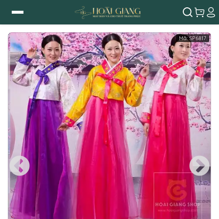
Mã:
SP6817