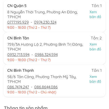
CN Quận 5
Tồn: 1
8 Nguyễn Thời Trung, Phường An Đông,
Xem
TPHCM
bản đồ
0777.195.929
-
0974.230.324
9:00 - 18:00 (Thứ 2 - Thứ 7)
CN Bình Tân
Tồn: 2
759/3A Hương Lộ 2, Phường Bình Trị Đông,
Xem
TPHCM
bản đồ
0932.713.594
-
0986.324.594
9:00 - 18:00 (Thứ 2 - Thứ 7)
CN Bình Thạnh
Tồn: 1
58/6 Tân Cảng, Phường Thạnh Mỹ Tây,
Xem
TPHCM
bản đồ
086.7474.247
-
086.8644.086
9:00 - 18:00 (Thứ 2 - Chủ nhật)
Thông tin sản phẩm