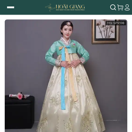
Mã:
SP9398