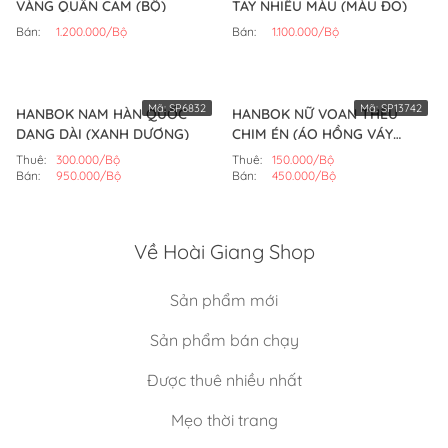
VÀNG QUẦN CAM (BỘ)
TAY NHIỀU MÀU (MÀU ĐỎ)
Bán:
1.200.000/Bộ
Bán:
1.100.000/Bộ
Mã:
SP6832
Mã:
SP13742
HANBOK NAM HÀN QUỐC
HANBOK NỮ VOAN THÊU
DẠNG DÀI (XANH DƯƠNG)
CHIM ÉN (ÁO HỒNG VÁY
HỒNG SEN)
Thuê:
300.000/Bộ
Thuê:
150.000/Bộ
Bán:
950.000/Bộ
Bán:
450.000/Bộ
Về Hoài Giang Shop
Sản phẩm mới
Sản phẩm bán chạy
Được thuê nhiều nhất
Mẹo thời trang