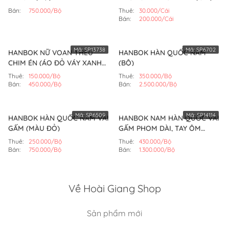
Bán:
750.000/Bộ
Thuê:
30.000/Cái
Bán:
200.000/Cái
Mã:
SP13738
Mã:
SP6702
HANBOK NỮ VOAN THÊU
HANBOK HÀN QUỐC NAM
CHIM ÉN (ÁO ĐỎ VÁY XANH
(BỘ)
ĐEN)
Thuê:
150.000/Bộ
Thuê:
350.000/Bộ
Bán:
450.000/Bộ
Bán:
2.500.000/Bộ
Mã:
SP6509
Mã:
SP14114
HANBOK HÀN QUỐC NAM VẢI
HANBOK NAM HÀN QUỐC VẢI
GẤM (MÀU ĐỎ)
GẤM PHOM DÀI, TAY ÔM
(XANH ĐEN)
Thuê:
250.000/Bộ
Thuê:
430.000/Bộ
Bán:
750.000/Bộ
Bán:
1.300.000/Bộ
Về Hoài Giang Shop
Sản phẩm mới