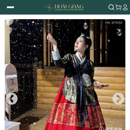
Mã:
SP9430