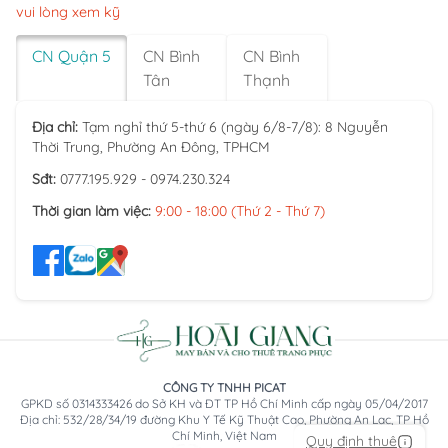
vui lòng xem kỹ
CN Quận 5
CN Bình
CN Bình
Tân
Thạnh
Địa chỉ:
Tạm nghỉ thứ 5-thứ 6 (ngày 6/8-7/8): 8 Nguyễn
Thời Trung, Phường An Đông, TPHCM
Sđt:
0777.195.929 - 0974.230.324
Thời gian làm việc:
9:00 - 18:00 (Thứ 2 - Thứ 7)
CÔNG TY TNHH PICAT
GPKD số 0314333426 do Sở KH và ĐT TP Hồ Chí Minh cấp ngày 05/04/2017
Địa chỉ: 532/28/34/19 đường Khu Y Tế Kỹ Thuật Cao, Phường An Lạc, TP Hồ
Chí Minh, Việt Nam
Quy định thuê