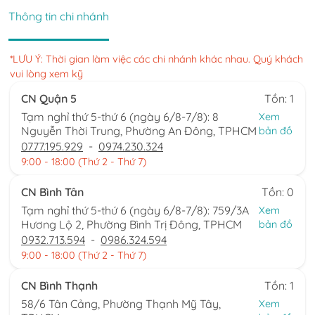
Thông tin chi nhánh
*LƯU Ý: Thời gian làm việc các chi nhánh khác nhau. Quý khách
vui lòng xem kỹ
CN Quận 5
Tồn: 1
Tạm nghỉ thứ 5-thứ 6 (ngày 6/8-7/8): 8
Xem
Nguyễn Thời Trung, Phường An Đông, TPHCM
bản đồ
0777.195.929
-
0974.230.324
9:00 - 18:00 (Thứ 2 - Thứ 7)
CN Bình Tân
Tồn: 0
Tạm nghỉ thứ 5-thứ 6 (ngày 6/8-7/8): 759/3A
Xem
Hương Lộ 2, Phường Bình Trị Đông, TPHCM
bản đồ
0932.713.594
-
0986.324.594
9:00 - 18:00 (Thứ 2 - Thứ 7)
CN Bình Thạnh
Tồn: 1
58/6 Tân Cảng, Phường Thạnh Mỹ Tây,
Xem