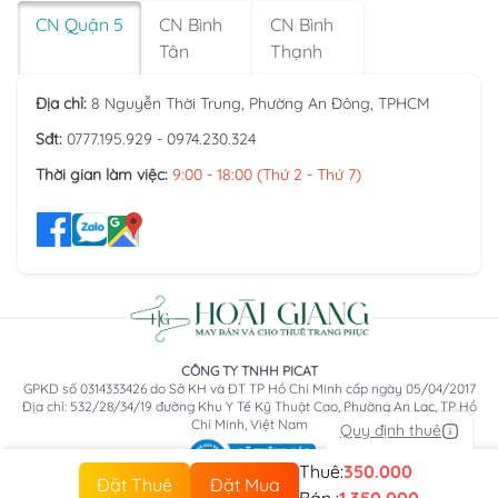
CN Quận 5
CN Bình
CN Bình
Tân
Thạnh
Địa chỉ:
8 Nguyễn Thời Trung, Phường An Đông, TPHCM
Sđt:
0777.195.929 - 0974.230.324
Thời gian làm việc:
9:00 - 18:00 (Thứ 2 - Thứ 7)
CÔNG TY TNHH PICAT
GPKD số 0314333426 do Sở KH và ĐT TP Hồ Chí Minh cấp ngày 05/04/2017
Địa chỉ: 532/28/34/19 đường Khu Y Tế Kỹ Thuật Cao, Phường An Lạc, TP Hồ
Chí Minh, Việt Nam
Quy định thuê
Thuê:
350.000
Đặt Thuê
Đặt Mua