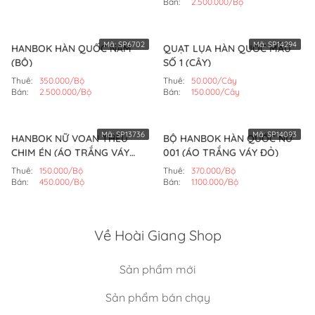
Bán:
2.500.000/Bộ
Mã:
SP6702
Mã:
SP14294
HANBOK HÀN QUỐC NAM
QUẠT LỤA HÀN QUỐC MẪU
(BỘ)
SỐ 1 (CÂY)
Thuê:
350.000/Bộ
Thuê:
50.000/Cây
Bán:
2.500.000/Bộ
Bán:
150.000/Cây
Mã:
SP13736
Mã:
SP14093
HANBOK NỮ VOAN THÊU
BỘ HANBOK HÀN QUỐC NỮ
CHIM ÉN (ÁO TRẮNG VÁY
001 (ÁO TRẮNG VÁY ĐỎ)
HỒNG SEN)
Thuê:
150.000/Bộ
Thuê:
370.000/Bộ
Bán:
450.000/Bộ
Bán:
1.100.000/Bộ
Về Hoài Giang Shop
Sản phẩm mới
Sản phẩm bán chạy