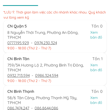
*LƯU Ý: Thời gian làm việc các chi nhánh khác nhau. Quý khách
vui lòng xem kỹ
CN Quận 5
Tồn: 0
8 Nguyễn Thời Trung, Phường An Đông,
Xem
TPHCM
bản đồ
0777.195.929
-
0974.230.324
9:00 - 18:00 (Thứ 2 - Thứ 7)
CN Bình Tân
Tồn: 1
759/3A Hương Lộ 2, Phường Bình Trị Đông,
Xem
TPHCM
bản đồ
0932.713.594
-
0986.324.594
9:00 - 18:00 (Thứ 2 - Thứ 7)
CN Bình Thạnh
Tồn: 0
58/6 Tân Cảng, Phường Thạnh Mỹ Tây,
Xem
TPHCM
bản đồ
086.7474.247
-
086.8644.086