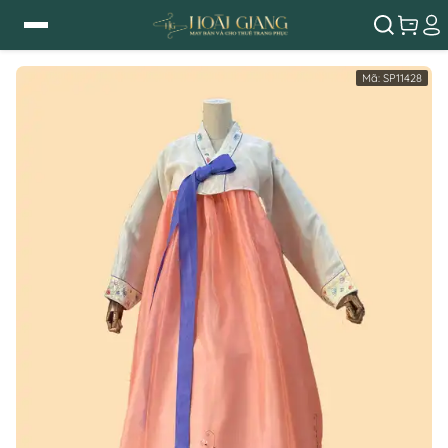
Mã:
SP11428