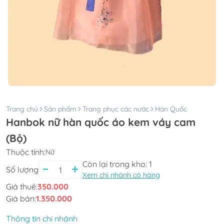
Trang chủ
Sản phẩm
Trang phục các nước
Hàn Quốc
Hanbok nữ hàn quốc áo kem váy cam
(Bộ)
Thuộc tính:
Nữ
Còn lại trong kho:
1
Số lượng
Xem chi nhánh có hàng
Giá thuê:
350.000
Giá bán:
1.350.000
Thông tin chi nhánh