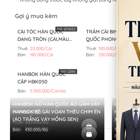
Gợi ý mua kèm
Mã:
SP9432
Mã:
SP113
CÀI TÓC HÀN QUỐC
TRÂM CÀI BINYEO HÀN
DẠNG TRÒN (CÁI,MÀU
QUỐC PHONG CÁCH
HỒNG)
CUNG ĐÌNH (CÂY,MÀU
Thuê:
20.000/Cái
Thuê:
100.000/Cây
VÀNG)
Bán:
145.000/Cái
Bán:
330.000/Cây
Mã:
CB96
HANBOK HÀN QUỐC
CẶP HBK050
Bán:
5.900.000/Combo
HANBOK NỮ HÀN QUỐC ÁO GẤM VÁY
HANBOK H
IN HOA (BỘ)
HANBOK BÉ GÁI VOAN THÊU CHIM ÉN
HỒNG PHỐI
HANBOK H
(ÁO TRẮNG VÁY HỒNG SEN)
XANH BIỂN
Thuê:
300.000/Bộ
Thuê:
700.0
Bán:
900.000/Bộ
Bán:
2.800
Bán:
430.000/Bộ
Thuê:
700.0
Bán:
2.800