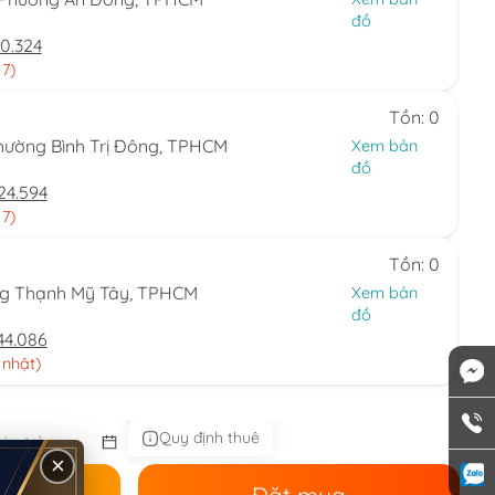
đồ
0.324
 7)
Tồn: 0
hường Bình Trị Đông, TPHCM
Xem bản
đồ
24.594
 7)
Tồn: 0
ng Thạnh Mỹ Tây, TPHCM
Xem bản
đồ
44.086
 nhật)
Quy định thuê
×
ê
Đặt mua