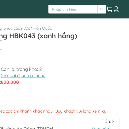
g phục các nước
Hàn Quốc
ng HBK043 (xanh hồng)
L
Còn lại trong kho:
2
Xem chi nhánh có hàng
:
800.000
việc các chi nhánh khác nhau. Quý khách vui lòng xem kỹ
Tồn: 2
, Phường An Đông, TPHCM
Xem bản