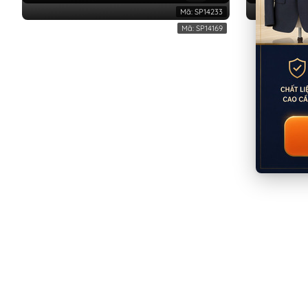
Mã:
SP14233
Mã:
SP14169