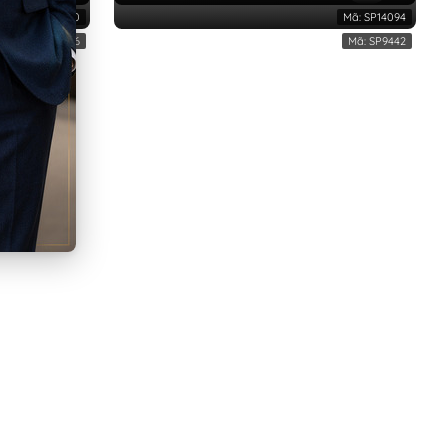
Mã:
SP13740
Mã:
SP14094
Mã:
SP9876
Mã:
SP9442