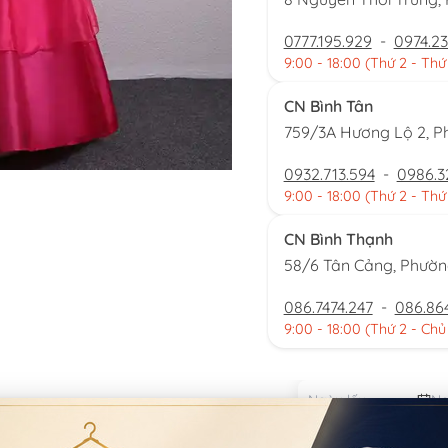
0777.195.929
-
0974.23
9:00 - 18:00 (Thứ 2 - Thứ
CN Bình Tân
759/3A Hương Lộ 2, P
0932.713.594
-
0986.3
9:00 - 18:00 (Thứ 2 - Thứ
CN Bình Thạnh
58/6 Tân Cảng, Phườ
086.7474.247
-
086.86
9:00 - 18:00 (Thứ 2 - Chủ
Đặt thu