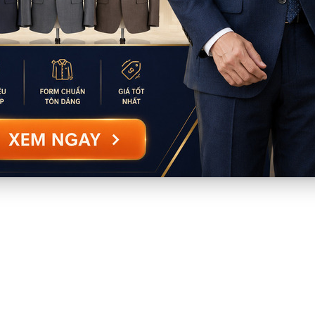
Mã:
SP9438
Mã:
SP9441