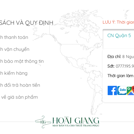
SÁCH VÀ QUY ĐỊNH
LƯU Ý: Thời gia
CN Quận 5
ch thanh toán
ch vận chuyển
Địa chỉ:
8 Ngu
h bảo mật thông tin
Sđt:
0777.195.
ch kiểm hàng
Thời gian làm 
h đổi trả hoàn tiền
n về giá sản phẩm