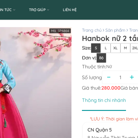
IN TỨC
TRỢ GIÚP
LIÊN HỆ
Trang chủ
Sản phẩm
Tran
Mã:
SP6864
Hanbok nữ 2 tầ
Size
:
S
L
XL
M
2X
Đơn vị
:
Bộ
Thuộc tính:
Nữ
Số lượng
Giá thuê:
280.000
Giá bán
Thông tin chi nhánh
*LƯU Ý: Thời gian làm 
CN Quận 5
8 Nguyễn Thời Trung