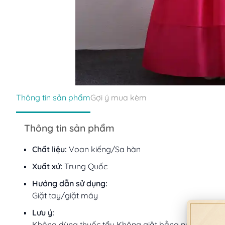
Thông tin sản phẩm
Gợi ý mua kèm
Thông tin sản phẩm
Chất liệu:
Voan kiếng/Sa hàn
Xuất xứ:
Trung Quốc
Hướng dẫn sử dụng:
Giặt tay/giặt máy
Lưu ý:
Không dùng thuốc tẩy Không giặt bằng nước sôi