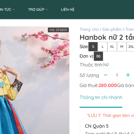
IN TỨC
TRỢ GIÚP
LIÊN HỆ
Trang chủ
Sản phẩm
Tran
Mã:
SP6859
Hanbok nữ 2 tầ
Size
:
S
L
XL
M
2X
Đơn vị
:
Bộ
Thuộc tính:
Nữ
Số lượng
Giá thuê:
280.000
Giá bán
Thông tin chi nhánh
*LƯU Ý: Thời gian làm 
CN Quận 5
Tạm nghỉ thứ 5-thứ 6 