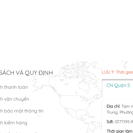
SÁCH VÀ QUY ĐỊNH
LƯU Ý: Thời gia
CN Quận 5
ch thanh toán
ch vận chuyển
Địa chỉ:
Tạm n
h bảo mật thông tin
Trung, Phườn
Sđt:
0777.195.
ch kiểm hàng
Thời gian làm 