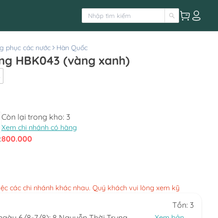
g phục các nước
Hàn Quốc
ng HBK043 (vàng xanh)
L
Còn lại trong kho:
3
Xem chi nhánh có hàng
:
800.000
việc các chi nhánh khác nhau. Quý khách vui lòng xem kỹ
Tồn: 3
(ngày 6/8-7/8): 8 Nguyễn Thời Trung,
Xem bản