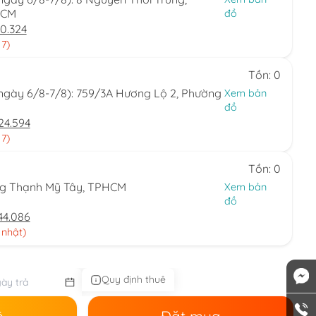
HCM
đồ
0.324
 7)
Tồn: 0
(ngày 6/8-7/8): 759/3A Hương Lộ 2, Phường
Xem bản
đồ
24.594
 7)
Tồn: 0
ng Thạnh Mỹ Tây, TPHCM
Xem bản
đồ
44.086
 nhật)
Quy định thuê
ê
Đặt mua