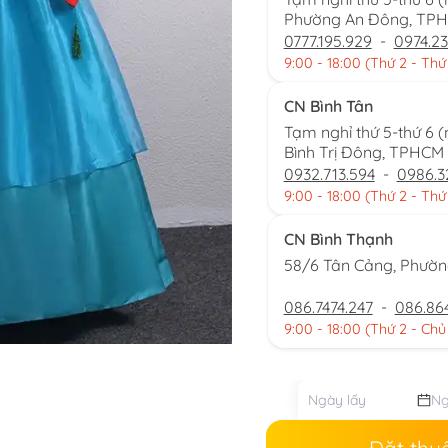
Phường An Đông, TP
0777.195.929
-
0974.23
9:00 - 18:00 (Thứ 2 - Thứ
CN Bình Tân
Tạm nghỉ thứ 5-thứ 6 
Bình Trị Đông, TPHCM
0932.713.594
-
0986.3
9:00 - 18:00 (Thứ 2 - Thứ
CN Bình Thạnh
58/6 Tân Cảng, Phườ
086.7474.247
-
086.86
9:00 - 18:00 (Thứ 2 - Chủ
Đặt thu