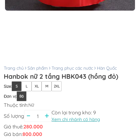
Trang chủ
Sản phẩm
Trang phục các nước
Hàn Quốc
Hanbok nữ 2 tầng HBK043 (hồng đỏ)
Size
:
S
L
XL
M
2XL
Đơn vị
:
Bộ
Thuộc tính:
Nữ
Còn lại trong kho:
9
Số lượng
Xem chi nhánh có hàng
Giá thuê:
280.000
Giá bán:
800.000