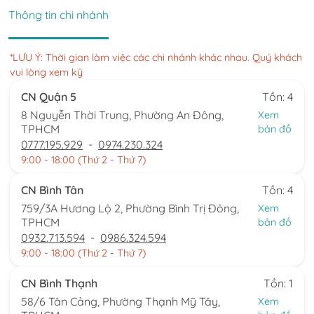
Thông tin chi nhánh
*LƯU Ý: Thời gian làm việc các chi nhánh khác nhau. Quý khách
vui lòng xem kỹ
CN Quận 5
Tồn: 4
8 Nguyễn Thời Trung, Phường An Đông,
Xem
TPHCM
bản đồ
0777.195.929
-
0974.230.324
9:00 - 18:00 (Thứ 2 - Thứ 7)
CN Bình Tân
Tồn: 4
759/3A Hương Lộ 2, Phường Bình Trị Đông,
Xem
TPHCM
bản đồ
0932.713.594
-
0986.324.594
9:00 - 18:00 (Thứ 2 - Thứ 7)
CN Bình Thạnh
Tồn: 1
58/6 Tân Cảng, Phường Thạnh Mỹ Tây,
Xem