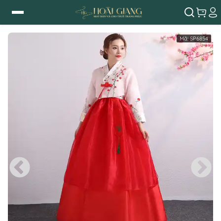
Mã:
SP6854