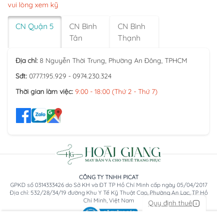
vui lòng xem kỹ
CN Quận 5
CN Bình
CN Bình
Tân
Thạnh
Địa chỉ:
8 Nguyễn Thời Trung, Phường An Đông, TPHCM
Sđt:
0777.195.929 - 0974.230.324
Thời gian làm việc:
9:00 - 18:00 (Thứ 2 - Thứ 7)
CÔNG TY TNHH PICAT
GPKD số 0314333426 do Sở KH và ĐT TP Hồ Chí Minh cấp ngày 05/04/2017
Địa chỉ: 532/28/34/19 đường Khu Y Tế Kỹ Thuật Cao, Phường An Lạc, TP Hồ
Chí Minh, Việt Nam
Quy định thuê