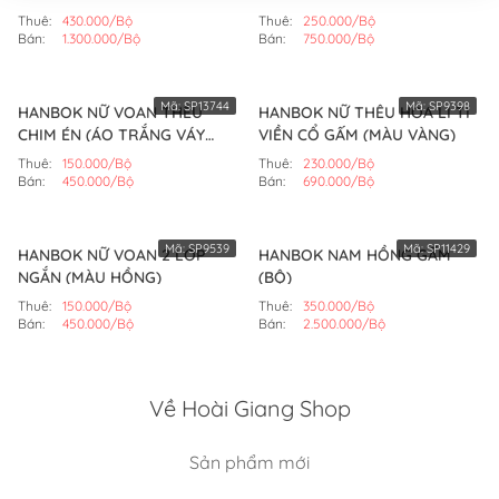
(MÀU ĐỎ)
Thuê:
430.000/Bộ
Thuê:
250.000/Bộ
Bán:
1.300.000/Bộ
Bán:
750.000/Bộ
Mã:
SP13744
Mã:
SP9398
HANBOK NỮ VOAN THÊU
HANBOK NỮ THÊU HOA LI TI
CHIM ÉN (ÁO TRẮNG VÁY
VIỀN CỔ GẤM (MÀU VÀNG)
HỒNG NHẠT)
Thuê:
150.000/Bộ
Thuê:
230.000/Bộ
Bán:
450.000/Bộ
Bán:
690.000/Bộ
Mã:
SP9539
Mã:
SP11429
HANBOK NỮ VOAN 2 LỚP
HANBOK NAM HỒNG GẤM
NGẮN (MÀU HỒNG)
(BỘ)
Thuê:
150.000/Bộ
Thuê:
350.000/Bộ
Bán:
450.000/Bộ
Bán:
2.500.000/Bộ
Về Hoài Giang Shop
Sản phẩm mới