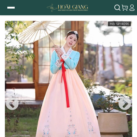
Mã:
SP14096