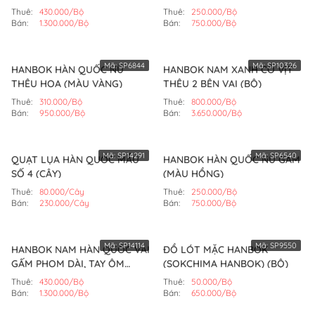
(MÀU ĐỎ)
Thuê:
430.000/Bộ
Thuê:
250.000/Bộ
Bán:
1.300.000/Bộ
Bán:
750.000/Bộ
Mã:
SP6844
Mã:
SP10326
HANBOK HÀN QUỐC NỮ
HANBOK NAM XANH CỔ VỊT
THÊU HOA (MÀU VÀNG)
THÊU 2 BÊN VAI (BỘ)
Thuê:
310.000/Bộ
Thuê:
800.000/Bộ
Bán:
950.000/Bộ
Bán:
3.650.000/Bộ
Mã:
SP14291
Mã:
SP6540
QUẠT LỤA HÀN QUỐC MẪU
HANBOK HÀN QUỐC NỮ GẤM
SỐ 4 (CÂY)
(MÀU HỒNG)
Thuê:
80.000/Cây
Thuê:
250.000/Bộ
Bán:
230.000/Cây
Bán:
750.000/Bộ
Mã:
SP14114
Mã:
SP9550
HANBOK NAM HÀN QUỐC VẢI
ĐỒ LÓT MẶC HANBOK
GẤM PHOM DÀI, TAY ÔM
(SOKCHIMA HANBOK) (BỘ)
(XANH ĐEN)
Thuê:
430.000/Bộ
Thuê:
50.000/Bộ
Bán:
1.300.000/Bộ
Bán:
650.000/Bộ