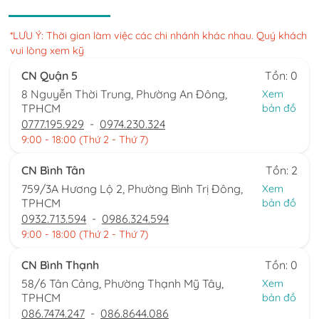
*LƯU Ý: Thời gian làm việc các chi nhánh khác nhau. Quý khách
vui lòng xem kỹ
CN Quận 5
Tồn: 0
8 Nguyễn Thời Trung, Phường An Đông,
Xem
TPHCM
bản đồ
0777.195.929
-
0974.230.324
9:00 - 18:00 (Thứ 2 - Thứ 7)
CN Bình Tân
Tồn: 2
759/3A Hương Lộ 2, Phường Bình Trị Đông,
Xem
TPHCM
bản đồ
0932.713.594
-
0986.324.594
9:00 - 18:00 (Thứ 2 - Thứ 7)
CN Bình Thạnh
Tồn: 0
58/6 Tân Cảng, Phường Thạnh Mỹ Tây,
Xem
TPHCM
bản đồ
086.7474.247
-
086.8644.086