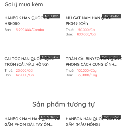
Gợi ý mua kèm
Mã:
CB96
Mã:
SP6163
HANBOK HÀN QUỐC CẶP
MŨ GAT NAM HÀN QUỐC
HBK050
PK049 (CÁI)
Bán:
5.900.000/Combo
Thuê:
150.000/Cái
Bán:
800.000/Cái
Mã:
SP9432
Mã:
SP11300
CÀI TÓC HÀN QUỐC DẠNG
TRÂM CÀI BINYEO HÀN QUỐC
TRÒN (CÁI,MÀU HỒNG)
PHONG CÁCH CUNG ĐÌNH
(CÂY,MÀU VÀNG)
Thuê:
20.000/Cái
Thuê:
100.000/Cây
Bán:
145.000/Cái
Bán:
330.000/Cây
Sản phẩm tương tự
Mã:
SP14102
Mã:
SP6521
HANBOK NAM HÀN QUỐC VẢI
HANBOK HÀN QUỐC NAM VẢI
GẤM PHOM DÀI, TAY ÔM
GẤM (MÀU HỒNG)