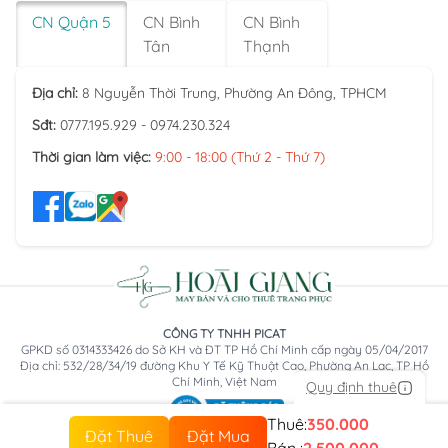
CN Quận 5
CN Bình
CN Bình
Tân
Thạnh
Địa chỉ:
8 Nguyễn Thời Trung, Phường An Đông, TPHCM
Sđt:
0777.195.929 - 0974.230.324
Thời gian làm việc:
9:00 - 18:00 (Thứ 2 - Thứ 7)
CÔNG TY TNHH PICAT
GPKD số 0314333426 do Sở KH và ĐT TP Hồ Chí Minh cấp ngày 05/04/2017
Địa chỉ: 532/28/34/19 đường Khu Y Tế Kỹ Thuật Cao, Phường An Lạc, TP Hồ
Chí Minh, Việt Nam
Quy định thuê
Thuê:
350.000
Đặt Thuê
Đặt Mua