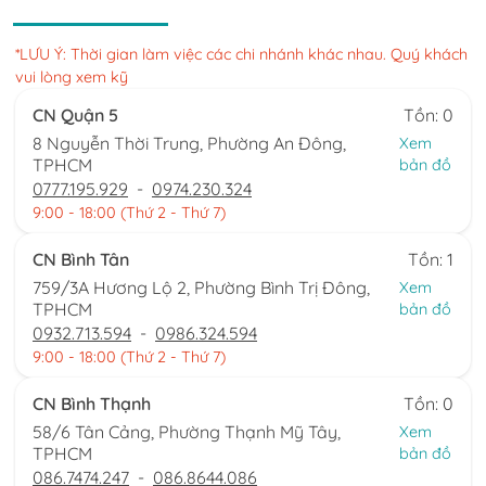
*LƯU Ý: Thời gian làm việc các chi nhánh khác nhau. Quý khách
vui lòng xem kỹ
CN Quận 5
Tồn: 0
8 Nguyễn Thời Trung, Phường An Đông,
Xem
TPHCM
bản đồ
0777.195.929
-
0974.230.324
9:00 - 18:00 (Thứ 2 - Thứ 7)
CN Bình Tân
Tồn: 1
759/3A Hương Lộ 2, Phường Bình Trị Đông,
Xem
TPHCM
bản đồ
0932.713.594
-
0986.324.594
9:00 - 18:00 (Thứ 2 - Thứ 7)
CN Bình Thạnh
Tồn: 0
58/6 Tân Cảng, Phường Thạnh Mỹ Tây,
Xem
TPHCM
bản đồ
086.7474.247
-
086.8644.086