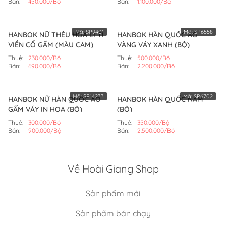
Bán:
450.000/Bộ
Bán:
1.100.000/Bộ
Mã:
SP9401
Mã:
SP6558
HANBOK NỮ THÊU HOA LI TI
HANBOK HÀN QUỐC ÁO
VIỀN CỔ GẤM (MÀU CAM)
VÀNG VÁY XANH (BỘ)
Thuê:
230.000/Bộ
Thuê:
500.000/Bộ
Bán:
690.000/Bộ
Bán:
2.200.000/Bộ
Mã:
SP14233
Mã:
SP6702
HANBOK NỮ HÀN QUỐC ÁO
HANBOK HÀN QUỐC NAM
GẤM VÁY IN HOA (BỘ)
(BỘ)
Thuê:
300.000/Bộ
Thuê:
350.000/Bộ
Bán:
900.000/Bộ
Bán:
2.500.000/Bộ
Về Hoài Giang Shop
Sản phẩm mới
Sản phẩm bán chạy