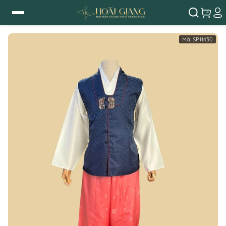
Mã:
SP11430