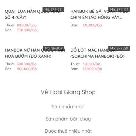
Mã:
SP14291
Mã:
SP14171
QUẠT LỤA HÀN QUỐC MẪU
HANBOK BÉ GÁI VOAN THÊU
SỐ 4 (CÂY)
CHIM ÉN (ÁO HỒNG VÁY
HỒNG SEN)
Thuê:
80.000/Cây
Bán:
430.000/Bộ
Bán:
230.000/Cây
Mã:
SP6839
Mã:
SP9550
HANBOK NỮ HÀN QUỐC HÌNH
ĐỒ LÓT MẶC HANBOK
HOA BƯỚM (ĐỎ XANH)
(SOKCHIMA HANBOK) (BỘ)
Thuê:
300.000/Bộ
Thuê:
50.000/Bộ
Bán:
900.000/Bộ
Bán:
650.000/Bộ
Về Hoài Giang Shop
Sản phẩm mới
Sản phẩm bán chạy
Được thuê nhiều nhất