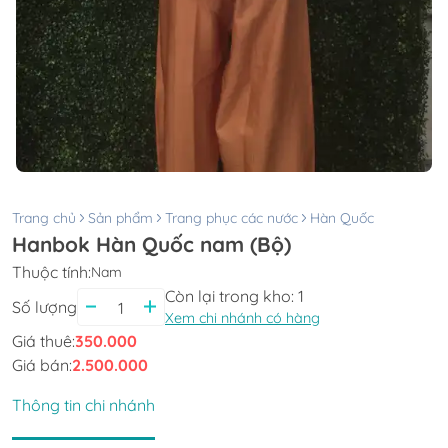
Trang chủ
Sản phẩm
Trang phục các nước
Hàn Quốc
Hanbok Hàn Quốc nam (Bộ)
Thuộc tính:
Nam
Còn lại trong kho:
1
Số lượng
Xem chi nhánh có hàng
Giá thuê:
350.000
Giá bán:
2.500.000
Thông tin chi nhánh