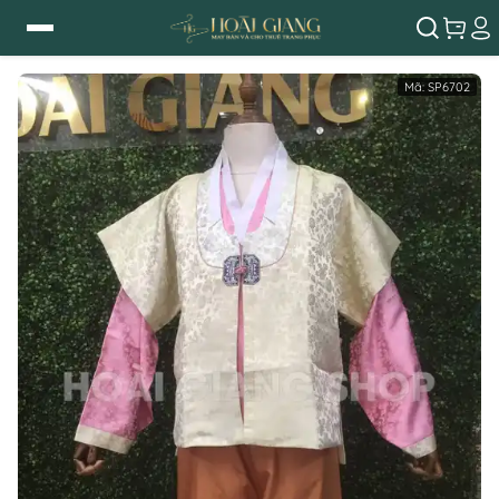
Mã:
SP6702