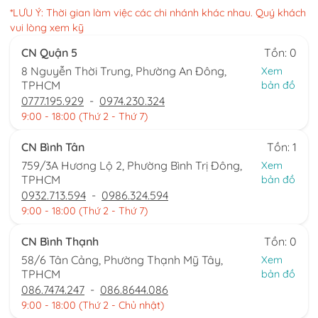
*LƯU Ý: Thời gian làm việc các chi nhánh khác nhau. Quý khách
vui lòng xem kỹ
CN Quận 5
Tồn: 0
8 Nguyễn Thời Trung, Phường An Đông,
Xem
TPHCM
bản đồ
0777.195.929
-
0974.230.324
9:00 - 18:00 (Thứ 2 - Thứ 7)
CN Bình Tân
Tồn: 1
759/3A Hương Lộ 2, Phường Bình Trị Đông,
Xem
TPHCM
bản đồ
0932.713.594
-
0986.324.594
9:00 - 18:00 (Thứ 2 - Thứ 7)
CN Bình Thạnh
Tồn: 0
58/6 Tân Cảng, Phường Thạnh Mỹ Tây,
Xem
TPHCM
bản đồ
086.7474.247
-
086.8644.086
9:00 - 18:00 (Thứ 2 - Chủ nhật)