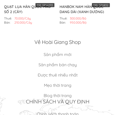
Mã:
SP14293
Mã:
SP6832
QUẠT LỤA HÀN QUỐC MẪU
HANBOK NAM HÀN QUỐC
SỐ 2 (CÂY)
DẠNG DÀI (XANH DƯƠNG)
Thuê:
70.000/Cây
Thuê:
300.000/Bộ
Bán:
210.000/Cây
Bán:
950.000/Bộ
Về Hoài Giang Shop
Sản phẩm mới
Sản phẩm bán chạy
Được thuê nhiều nhất
Mẹo thời trang
Blog thời trang
CHÍNH SÁCH VÀ QUY ĐỊNH
Chính sách thanh toán