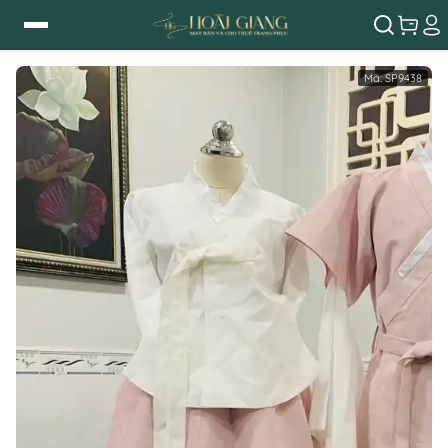
Mã:
SP9438