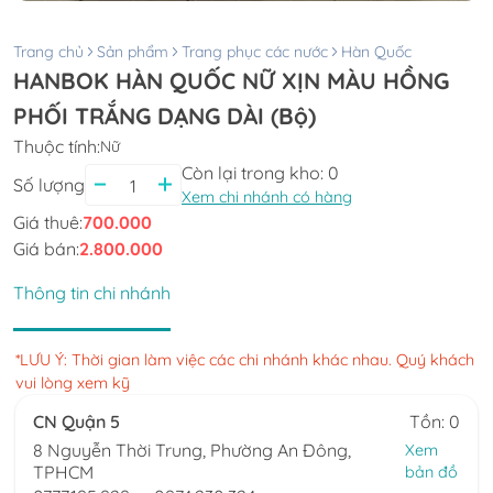
Trang chủ
Sản phẩm
Trang phục các nước
Hàn Quốc
HANBOK HÀN QUỐC NỮ XỊN MÀU HỒNG
PHỐI TRẮNG DẠNG DÀI (Bộ)
Thuộc tính:
Nữ
Còn lại trong kho:
0
Số lượng
Xem chi nhánh có hàng
Giá thuê:
700.000
Giá bán:
2.800.000
Thông tin chi nhánh
*LƯU Ý: Thời gian làm việc các chi nhánh khác nhau. Quý khách
vui lòng xem kỹ
CN Quận 5
Tồn: 0
8 Nguyễn Thời Trung, Phường An Đông,
Xem
TPHCM
bản đồ