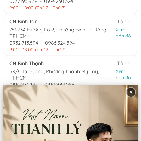
0777.195.929
-
0974.230.324
9:00 - 18:00 (Thứ 2 - Thứ 7)
CN Bình Tân
Tồn: 0
759/3A Hương Lộ 2, Phường Bình Trị Đông,
Xem
TPHCM
bản đồ
0932.713.594
-
0986.324.594
9:00 - 18:00 (Thứ 2 - Thứ 7)
CN Bình Thạnh
Tồn: 0
58/6 Tân Cảng, Phường Thạnh Mỹ Tây,
Xem
TPHCM
bản đồ
086.7474.247
-
086.8644.086
×
9:00 - 18:00 (Thứ 2 - Chủ nhật)
Thông tin sản phẩm
Chất liệu:
Voan kiếng/Sa hàn
Xuất xứ:
Trung Quốc