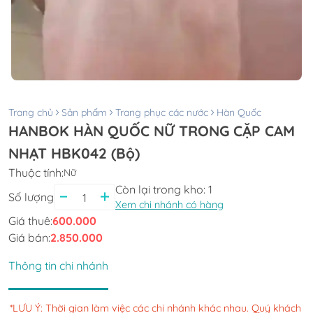
Trang chủ
Sản phẩm
Trang phục các nước
Hàn Quốc
HANBOK HÀN QUỐC NỮ TRONG CẶP CAM
NHẠT HBK042 (Bộ)
Thuộc tính:
Nữ
Còn lại trong kho:
1
Số lượng
Xem chi nhánh có hàng
Giá thuê:
600.000
Giá bán:
2.850.000
Thông tin chi nhánh
*LƯU Ý: Thời gian làm việc các chi nhánh khác nhau. Quý khách