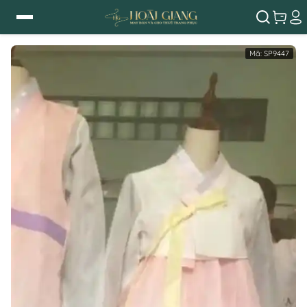
Mã:
SP9447