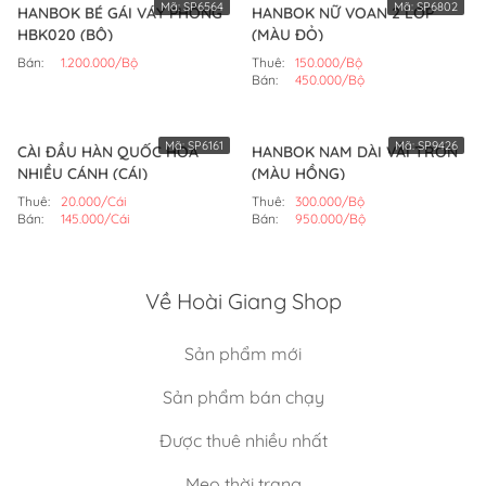
Mã:
SP6564
Mã:
SP6802
HANBOK BÉ GÁI VÁY PHỒNG
HANBOK NỮ VOAN 2 LỚP
HBK020 (BỘ)
(MÀU ĐỎ)
Bán:
1.200.000/Bộ
Thuê:
150.000/Bộ
Bán:
450.000/Bộ
Mã:
SP6161
Mã:
SP9426
CÀI ĐẦU HÀN QUỐC HOA
HANBOK NAM DÀI VẢI TRƠN
NHIỀU CÁNH (CÁI)
(MÀU HỒNG)
Thuê:
20.000/Cái
Thuê:
300.000/Bộ
Bán:
145.000/Cái
Bán:
950.000/Bộ
Về Hoài Giang Shop
Sản phẩm mới
Sản phẩm bán chạy
Được thuê nhiều nhất
Mẹo thời trang