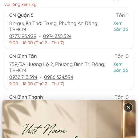
vui lòng xem kỹ
CN Quận 5
Tồn: 1
8 Nguyễn Thời Trung, Phường An Đông,
Xem
TPHCM
bản đồ
0777.195.929
-
0974.230.324
9:00 - 18:00 (Thứ 2 - Thứ 7)
CN Bình Tân
Tồn: 0
759/3A Hương Lộ 2, Phường Bình Trị Đông,
Xem
TPHCM
bản đồ
0932.713.594
-
0986.324.594
9:00 - 18:00 (Thứ 2 - Thứ 7)
CN Bình Thạnh
Tồn: 0
58/6 Tân Cảng, Phường Thạnh Mỹ Tây,
Xem
×
TPHCM
bản đồ
086.7474.247
-
086.8644.086
9:00 - 18:00 (Thứ 2 - Chủ nhật)