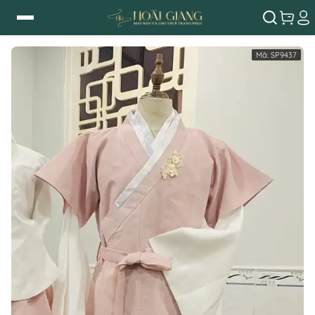
Mã:
SP9437