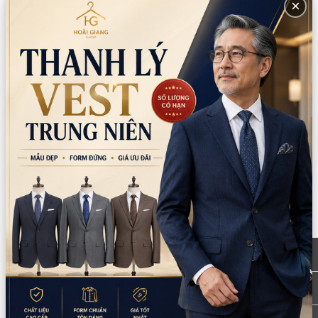
×
Trang chủ
Sản phẩm
Trang phục các nước
Hàn Quốc
HANBOK HÀN QUỐC NAM XỊN MÀU HỒNG
PHỐI TRẮNG DẠNG DÀI (Bộ)
Thuộc tính:
Nam
Còn lại trong kho:
1
Số lượng
Xem chi nhánh có hàng
Giá thuê:
800.000
Giá bán:
3.400.000
Thông tin chi nhánh
*LƯU Ý: Thời gian làm việc các chi nhánh khác nhau. Quý khách
vui lòng xem kỹ
CN Quận 5
Tồn: 1
8 Nguyễn Thời Trung, Phường An Đông,
Xem
TPHCM
bản đồ