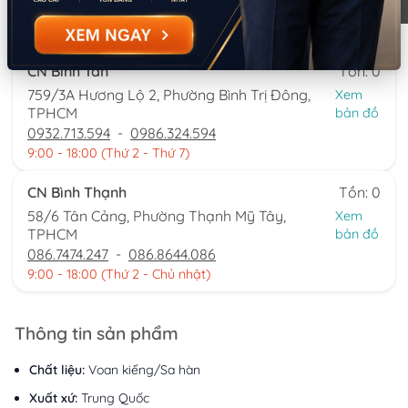
0777.195.929
-
0974.230.324
9:00 - 18:00 (Thứ 2 - Thứ 7)
CN Bình Tân
Tồn: 0
759/3A Hương Lộ 2, Phường Bình Trị Đông,
Xem
TPHCM
bản đồ
0932.713.594
-
0986.324.594
9:00 - 18:00 (Thứ 2 - Thứ 7)
CN Bình Thạnh
Tồn: 0
58/6 Tân Cảng, Phường Thạnh Mỹ Tây,
Xem
TPHCM
bản đồ
086.7474.247
-
086.8644.086
9:00 - 18:00 (Thứ 2 - Chủ nhật)
Thông tin sản phẩm
Chất liệu:
Voan kiếng/Sa hàn
Xuất xứ:
Trung Quốc