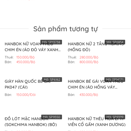
Sản phẩm tương tự
Mã:
SP13738
Mã:
SP6854
HANBOK NỮ VOAN THÊU
HANBOK NỮ 2 TẦNG HBK043
CHIM ÉN (ÁO ĐỎ VÁY XANH
(HỒNG ĐỎ)
ĐEN)
Thuê:
150.000/Bộ
Thuê:
280.000/Bộ
Bán:
450.000/Bộ
Bán:
800.000/Bộ
Mã:
SP6162
Mã:
SP14171
GIÀY HÀN QUỐC BÉ GÁI
HANBOK BÉ GÁI VOAN THÊU
PK047 (CÁI)
CHIM ÉN (ÁO HỒNG VÁY
HỒNG SEN)
Bán:
150.000/Đôi
Bán:
430.000/Bộ
Mã:
SP9550
Mã:
SP9399
ĐỒ LÓT MẶC HANBOK
HANBOK NỮ THÊU HOA LI TI
(SOKCHIMA HANBOK) (BỘ)
VIỀN CỔ GẤM (XANH DƯƠNG)