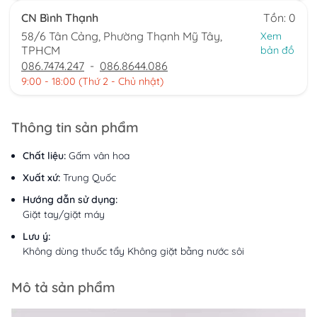
CN Bình Thạnh
Tồn: 0
58/6 Tân Cảng, Phường Thạnh Mỹ Tây,
Xem
TPHCM
bản đồ
086.7474.247
-
086.8644.086
9:00 - 18:00 (Thứ 2 - Chủ nhật)
Thông tin sản phẩm
Chất liệu:
Gấm vân hoa
Xuất xứ:
Trung Quốc
Hướng dẫn sử dụng:
Giặt tay/giặt máy
Lưu ý:
Không dùng thuốc tẩy Không giặt bằng nước sôi
Mô tả sản phẩm