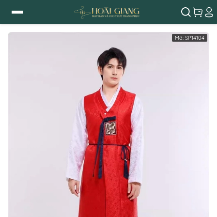
Mã:
SP14104