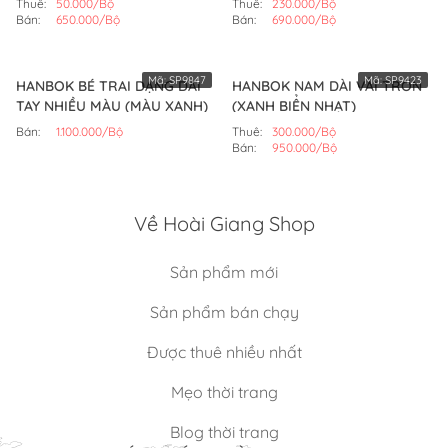
Thuê:
50.000/Bộ
Thuê:
230.000/Bộ
Bán:
650.000/Bộ
Bán:
690.000/Bộ
Mã:
SP9847
Mã:
SP9423
HANBOK BÉ TRAI DẠNG DÀI
HANBOK NAM DÀI VẢI TRƠN
TAY NHIỀU MÀU (MÀU XANH)
(XANH BIỂN NHẠT)
Bán:
1.100.000/Bộ
Thuê:
300.000/Bộ
Bán:
950.000/Bộ
Về Hoài Giang Shop
Sản phẩm mới
Sản phẩm bán chạy
Được thuê nhiều nhất
Mẹo thời trang
Blog thời trang