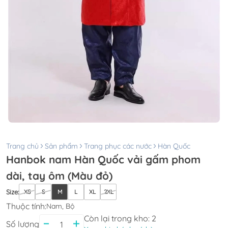
Trang chủ
Sản phẩm
Trang phục các nước
Hàn Quốc
Hanbok nam Hàn Quốc vải gấm phom
dài, tay ôm (Màu đỏ)
Size
:
XS
S
M
L
XL
2XL
Thuộc tính:
Nam, Bộ
Còn lại trong kho:
2
Số lượng