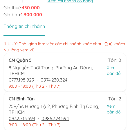
Xem chi nhánh có hàng
Giá thuê:
430.000
Giá bán:
1.300.000
Thông tin chi nhánh
*LƯU Ý: Thời gian làm việc các chi nhánh khác nhau. Quý khách
vui lòng xem kỹ
CN Quận 5
Tồn: 0
8 Nguyễn Thời Trung, Phường An Đông,
Xem
TPHCM
bản đồ
0777.195.929
-
0974.230.324
9:00 - 18:00 (Thứ 2 - Thứ 7)
CN Bình Tân
Tồn: 2
759/3A Hương Lộ 2, Phường Bình Trị Đông,
Xem
TPHCM
bản đồ
0932.713.594
-
0986.324.594
9:00 - 18:00 (Thứ 2 - Thứ 7)