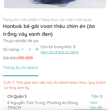
Trang chủ
Sản phẩm
Trang phục các nước
Hàn Quốc
Hanbok bé gái voan thêu chim én (áo
trắng váy xanh đen)
Thuộc tính:
Bộ, Bé gái
Còn lại trong kho:
0
Số lượng
Xem chi nhánh có hàng
Giá bán:
430.000
Thông tin chi nhánh
*LƯU Ý: Thời gian làm việc các chi nhánh khác nhau. Quý khách
vui lòng xem kỹ
CN Quận 5
Tồn: 0
8 Nguyễn Thời Trung, Phường An Đông,
Xem
TPHCM
bản đồ