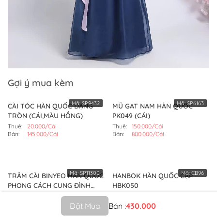
Gợi ý mua kèm
Mã:
SP9432
Mã:
SP6163
CÀI TÓC HÀN QUỐC DẠNG
MŨ GAT NAM HÀN QUỐC
TRÒN (CÁI,MÀU HỒNG)
PK049 (CÁI)
Thuê:
20.000/Cái
Thuê:
150.000/Cái
Bán:
145.000/Cái
Bán:
800.000/Cái
Mã:
SP11300
Mã:
CB96
TRÂM CÀI BINYEO HÀN QUỐC
HANBOK HÀN QUỐC CẶP
PHONG CÁCH CUNG ĐÌNH
HBK050
(CÂY,MÀU VÀNG)
Thuê:
100.000/Cây
Bán:
5.900.000/Combo
Bán:
330.000/Cây
Đặt Mua
Bán :
430.000