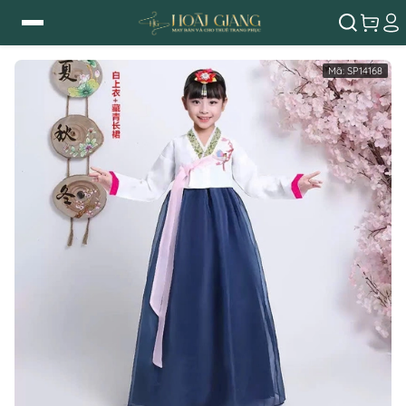
Mã:
SP14168