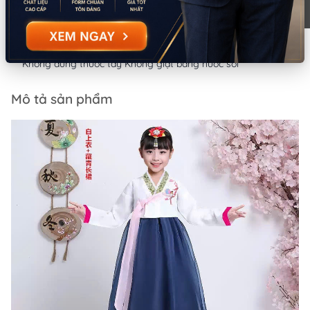
Hướng dẫn sử dụng:
Giặt tay/giặt máy
Lưu ý:
Không dùng thuốc tẩy Không giặt bằng nước sôi
Mô tả sản phẩm