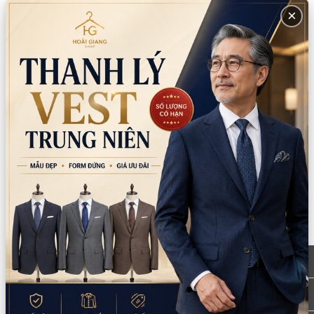
0777.195.929
-
0974.230.324
×
9:00 - 18:00 (Thứ 2 - Thứ 7)
CN Bình Tân
Tồn: 0
759/3A Hương Lộ 2, Phường Bình Trị Đông,
Xem
TPHCM
bản đồ
0932.713.594
-
0986.324.594
9:00 - 18:00 (Thứ 2 - Thứ 7)
CN Bình Thạnh
Tồn: 0
58/6 Tân Cảng, Phường Thạnh Mỹ Tây,
Xem
TPHCM
bản đồ
086.7474.247
-
086.8644.086
9:00 - 18:00 (Thứ 2 - Chủ nhật)
Thông tin sản phẩm
Chất liệu:
Voan kiếng/Sa hàn
Xuất xứ:
Trung Quốc