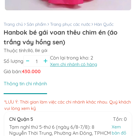
Trang chủ
Sản phẩm
Trang phục các nước
Hàn Quốc
Hanbok bé gái voan thêu chim én (áo
trắng váy hồng sen)
Thuộc tính:
Bộ, Bé gái
Còn lại trong kho:
2
Số lượng
Xem chi nhánh có hàng
Giá bán:
430.000
Thông tin chi nhánh
*LƯU Ý: Thời gian làm việc các chi nhánh khác nhau. Quý khách
vui lòng xem kỹ
CN Quận 5
Tồn: 0
Tạm nghỉ thứ 5-thứ 6 (ngày 6/8-7/8): 8
Xem
Nguyễn Thời Trung, Phường An Đông, TPHCM
bản đồ