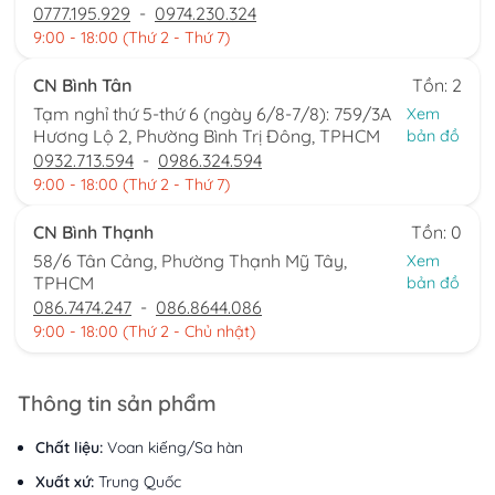
0777.195.929
-
0974.230.324
9:00 - 18:00 (Thứ 2 - Thứ 7)
CN Bình Tân
Tồn: 2
Tạm nghỉ thứ 5-thứ 6 (ngày 6/8-7/8): 759/3A
Xem
Hương Lộ 2, Phường Bình Trị Đông, TPHCM
bản đồ
0932.713.594
-
0986.324.594
9:00 - 18:00 (Thứ 2 - Thứ 7)
CN Bình Thạnh
Tồn: 0
58/6 Tân Cảng, Phường Thạnh Mỹ Tây,
Xem
TPHCM
bản đồ
086.7474.247
-
086.8644.086
9:00 - 18:00 (Thứ 2 - Chủ nhật)
Thông tin sản phẩm
Chất liệu:
Voan kiếng/Sa hàn
Xuất xứ:
Trung Quốc