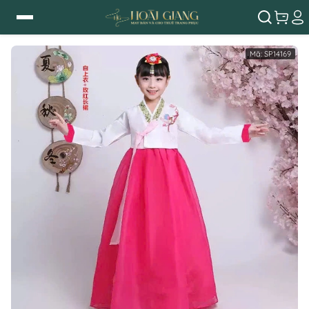
Mã:
SP14169