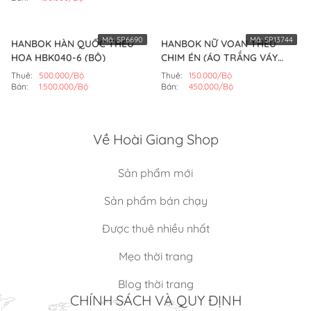
Mã:
SP6690
Mã:
SP13744
HANBOK HÀN QUỐC THÊU
HANBOK NỮ VOAN THÊU
HOA HBK040-6 (BỘ)
CHIM ÉN (ÁO TRẮNG VÁY
HỒNG NHẠT)
Thuê:
500.000/Bộ
Thuê:
150.000/Bộ
Bán:
1.500.000/Bộ
Bán:
450.000/Bộ
Về Hoài Giang Shop
Sản phẩm mới
Sản phẩm bán chạy
Được thuê nhiều nhất
Mẹo thời trang
Blog thời trang
CHÍNH SÁCH VÀ QUY ĐỊNH