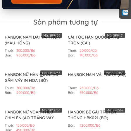
Sản phẩm tương tự
Mã:
SP9426
Mã:
SP9431
HANBOK NAM DÀI VẢI TRƠN
CÀI TÓC HÀN QUỐC DẠNG
(MÀU HỒNG)
TRÒN (CÁI)
Thuê:
300.000/Bộ
Thuê:
20.000/Cái
Bán:
950.000/Bộ
Bán:
145.000/Cái
Mã:
SP14233
Mã:
SP10168
HANBOK NỮ HÀN QUỐC ÁO
HANBOK NAM VẢI TACTA (BỘ)
GẤM VÁY IN HOA (BỘ)
Thuê:
300.000/Bộ
Thuê:
250.000/Bộ
Bán:
900.000/Bộ
Bán:
750.000/Bộ
Mã:
SP13736
Mã:
SP6569
HANBOK NỮ VOAN THÊU
HANBOK BÉ GÁI TRUYỀN
CHIM ÉN (ÁO TRẮNG VÁY
THỐNG HBK021 (BỘ)
HỒNG SEN)
Thuê:
150.000/Bộ
Bán:
1.200.000/Bộ
Bán:
450.000/Bộ