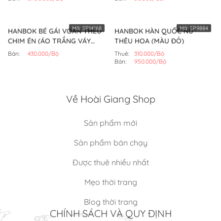
Mã:
SP14168
Mã:
SP9884
HANBOK BÉ GÁI VOAN THÊU
HANBOK HÀN QUỐC NỮ
CHIM ÉN (ÁO TRẮNG VÁY
THÊU HOA (MÀU ĐỎ)
XANH ĐEN)
Bán:
430.000/Bộ
Thuê:
310.000/Bộ
Bán:
950.000/Bộ
Về Hoài Giang Shop
Sản phẩm mới
Sản phẩm bán chạy
Được thuê nhiều nhất
Mẹo thời trang
Blog thời trang
CHÍNH SÁCH VÀ QUY ĐỊNH