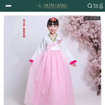
Mã:
SP14172