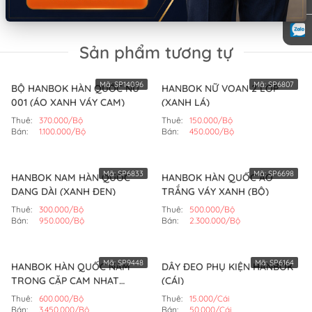
Sản phẩm tương tự
Mã:
SP14096
Mã:
SP6807
BỘ HANBOK HÀN QUỐC NỮ
HANBOK NỮ VOAN 2 LỚP
001 (ÁO XANH VÁY CAM)
(XANH LÁ)
Thuê:
370.000/Bộ
Thuê:
150.000/Bộ
Bán:
1.100.000/Bộ
Bán:
450.000/Bộ
Mã:
SP6833
Mã:
SP6698
HANBOK NAM HÀN QUỐC
HANBOK HÀN QUỐC ÁO
DẠNG DÀI (XANH ĐEN)
TRẮNG VÁY XANH (BỘ)
Thuê:
300.000/Bộ
Thuê:
500.000/Bộ
Bán:
950.000/Bộ
Bán:
2.300.000/Bộ
Mã:
SP9448
Mã:
SP6164
HANBOK HÀN QUỐC NAM
DÂY ĐEO PHỤ KIỆN HANBOK
TRONG CẶP CAM NHẠT
(CÁI)
HBK042 (BỘ)
Thuê:
600.000/Bộ
Thuê:
15.000/Cái
Bán:
3.450.000/Bộ
Bán:
50.000/Cái