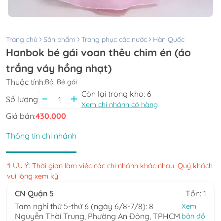
Trang chủ
Sản phẩm
Trang phục các nước
Hàn Quốc
Hanbok bé gái voan thêu chim én (áo
trắng váy hồng nhạt)
Thuộc tính:
Bộ, Bé gái
Còn lại trong kho:
6
Số lượng
Xem chi nhánh có hàng
Giá bán:
430.000
Thông tin chi nhánh
*LƯU Ý: Thời gian làm việc các chi nhánh khác nhau. Quý khách
vui lòng xem kỹ
CN Quận 5
Tồn: 1
Tạm nghỉ thứ 5-thứ 6 (ngày 6/8-7/8): 8
Xem
Nguyễn Thời Trung, Phường An Đông, TPHCM
bản đồ