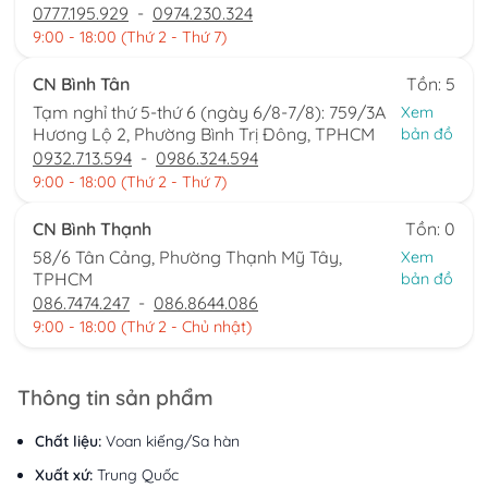
0777.195.929
-
0974.230.324
9:00 - 18:00 (Thứ 2 - Thứ 7)
CN Bình Tân
Tồn: 5
Tạm nghỉ thứ 5-thứ 6 (ngày 6/8-7/8): 759/3A
Xem
Hương Lộ 2, Phường Bình Trị Đông, TPHCM
bản đồ
0932.713.594
-
0986.324.594
9:00 - 18:00 (Thứ 2 - Thứ 7)
CN Bình Thạnh
Tồn: 0
58/6 Tân Cảng, Phường Thạnh Mỹ Tây,
Xem
TPHCM
bản đồ
086.7474.247
-
086.8644.086
9:00 - 18:00 (Thứ 2 - Chủ nhật)
Thông tin sản phẩm
Chất liệu:
Voan kiếng/Sa hàn
Xuất xứ:
Trung Quốc