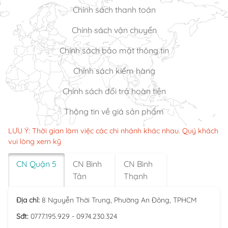
Chính sách thanh toán
Chính sách vận chuyển
Chính sách bảo mật thông tin
Chính sách kiểm hàng
Chính sách đổi trả hoàn tiền
Thông tin về giá sản phẩm
LƯU Ý: Thời gian làm việc các chi nhánh khác nhau. Quý khách
vui lòng xem kỹ
CN Quận 5
CN Bình
CN Bình
Tân
Thạnh
Địa chỉ:
8 Nguyễn Thời Trung, Phường An Đông, TPHCM
Sđt:
0777.195.929 - 0974.230.324