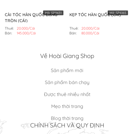
Mã:
SP9431
Mã:
SP6165
CÀI TÓC HÀN QUỐC DẠNG
KẸP TÓC HÀN QUỐC (CÁI)
TRÒN (CÁI)
Thuê:
20.000/Cái
Thuê:
20.000/Cái
Bán:
145.000/Cái
Bán:
80.000/Cái
Về Hoài Giang Shop
Sản phẩm mới
Sản phẩm bán chạy
Được thuê nhiều nhất
Mẹo thời trang
Blog thời trang
CHÍNH SÁCH VÀ QUY ĐỊNH