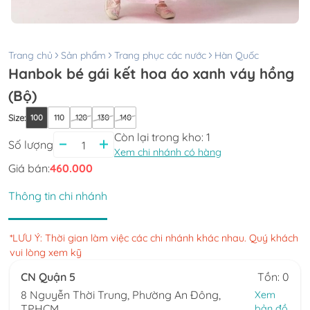
Trang chủ
Sản phẩm
Trang phục các nước
Hàn Quốc
Hanbok bé gái kết hoa áo xanh váy hồng
(Bộ)
Size
:
100
110
120
130
140
Còn lại trong kho:
1
Số lượng
Xem chi nhánh có hàng
Giá bán:
460.000
Thông tin chi nhánh
*LƯU Ý: Thời gian làm việc các chi nhánh khác nhau. Quý khách
vui lòng xem kỹ
CN Quận 5
Tồn: 0
8 Nguyễn Thời Trung, Phường An Đông,
Xem
TPHCM
bản đồ