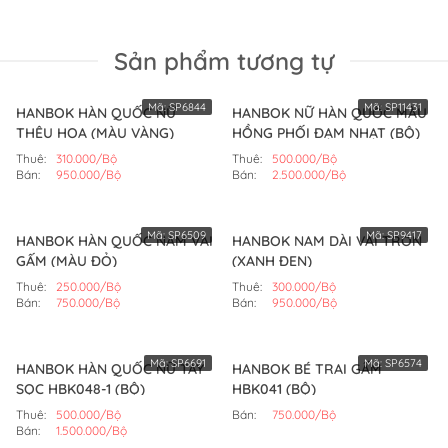
Sản phẩm tương tự
Mã:
SP6844
Mã:
SP11431
HANBOK HÀN QUỐC NỮ
HANBOK NỮ HÀN QUỐC MÀU
THÊU HOA (MÀU VÀNG)
HỒNG PHỐI ĐẠM NHẠT (BỘ)
Thuê:
310.000/Bộ
Thuê:
500.000/Bộ
Bán:
950.000/Bộ
Bán:
2.500.000/Bộ
Mã:
SP6509
Mã:
SP9417
HANBOK HÀN QUỐC NAM VẢI
HANBOK NAM DÀI VẢI TRƠN
GẤM (MÀU ĐỎ)
(XANH ĐEN)
Thuê:
250.000/Bộ
Thuê:
300.000/Bộ
Bán:
750.000/Bộ
Bán:
950.000/Bộ
Mã:
SP6691
Mã:
SP6574
HANBOK HÀN QUỐC NỮ TAY
HANBOK BÉ TRAI GẤM
SỌC HBK048-1 (BỘ)
HBK041 (BỘ)
Thuê:
500.000/Bộ
Bán:
750.000/Bộ
Bán:
1.500.000/Bộ