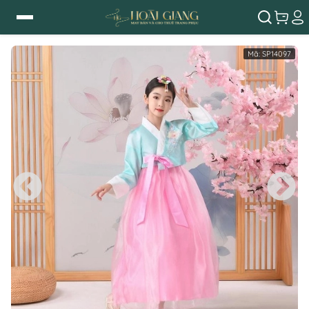
Mã:
SP14097