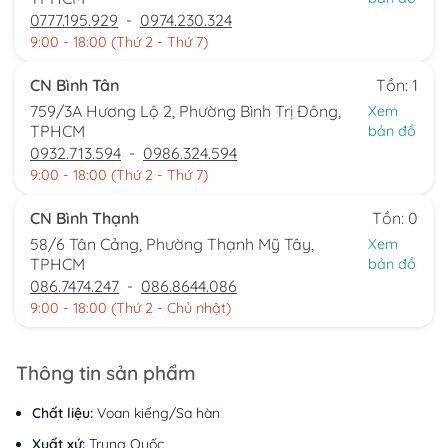
0777.195.929
-
0974.230.324
9:00 - 18:00 (Thứ 2 - Thứ 7)
CN Bình Tân
Tồn: 1
759/3A Hương Lộ 2, Phường Bình Trị Đông,
Xem
TPHCM
bản đồ
0932.713.594
-
0986.324.594
9:00 - 18:00 (Thứ 2 - Thứ 7)
CN Bình Thạnh
Tồn: 0
58/6 Tân Cảng, Phường Thạnh Mỹ Tây,
Xem
TPHCM
bản đồ
086.7474.247
-
086.8644.086
9:00 - 18:00 (Thứ 2 - Chủ nhật)
Thông tin sản phẩm
Chất liệu:
Voan kiếng/Sa hàn
Xuất xứ:
Trung Quốc