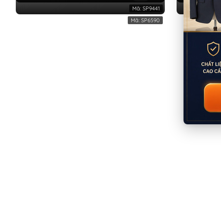
Mã:
SP9441
Mã:
SP6590