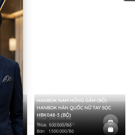
XANH ĐEN
HANBOK NAM HỒNG GẤM (BỘ)
ẢI GẤM
HANBOK HÀN QUỐC NỮ TAY SỌC
HBK048-3 (BỘ)
Thuê:
350.000/Bộ
Bán:
2.500.000/Bộ
Thuê:
500.000/Bộ
Bán:
1.500.000/Bộ