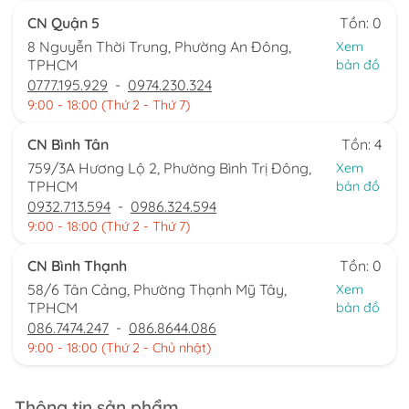
CN Quận 5
Tồn: 0
8 Nguyễn Thời Trung, Phường An Đông,
Xem
TPHCM
bản đồ
0777.195.929
-
0974.230.324
9:00 - 18:00 (Thứ 2 - Thứ 7)
CN Bình Tân
Tồn: 4
759/3A Hương Lộ 2, Phường Bình Trị Đông,
Xem
TPHCM
bản đồ
0932.713.594
-
0986.324.594
9:00 - 18:00 (Thứ 2 - Thứ 7)
CN Bình Thạnh
Tồn: 0
58/6 Tân Cảng, Phường Thạnh Mỹ Tây,
Xem
TPHCM
bản đồ
086.7474.247
-
086.8644.086
9:00 - 18:00 (Thứ 2 - Chủ nhật)
Thông tin sản phẩm