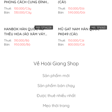
PHONG CÁCH CUNG ĐÌNH
(CÁI)
(CÂY)
Thuê:
100.000/Cây
Thuê:
150.000/Đôi
Bán:
330.000/Cây
Bán:
590.000/Đôi
Mã:
SP14228
Mã:
SP6163
HANBOK HÀN QUỐC NỮ
MŨ GAT NAM HÀN QUỐC
THÊU HOA (ÁO XÁM VÁY
PK049 (CÁI)
VÀNG)
Thuê:
310.000/Bộ
Thuê:
150.000/Cái
Bán:
950.000/Bộ
Bán:
800.000/Cái
Về Hoài Giang Shop
Sản phẩm mới
Sản phẩm bán chạy
Được thuê nhiều nhất
Mẹo thời trang