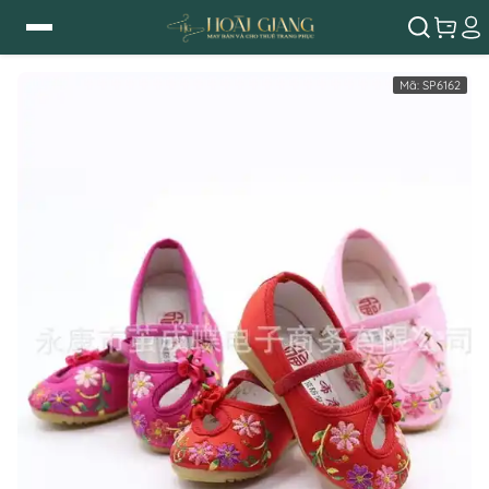
Mã:
SP6162