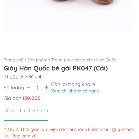
Trang chủ
Sản phẩm
Trang phục các nước
Hàn Quốc
Giày Hàn Quốc bé gái PK047 (Cái)
Thuộc tính:
Bé gái
Còn lại trong kho:
4
Số lượng
Xem chi nhánh có hàng
Giá bán:
150.000
Thông tin chi nhánh
*LƯU Ý: Thời gian làm việc các chi nhánh khác nhau. Quý khách
vui lòng xem kỹ