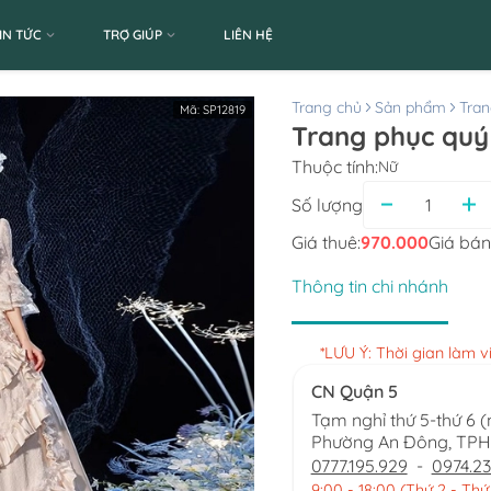
IN TỨC
TRỢ GIÚP
LIÊN HỆ
Trang chủ
Sản phẩm
Tran
Mã:
SP12819
Trang phục quý
Thuộc tính:
Nữ
Số lượng
Giá thuê:
970.000
Giá bán
Thông tin chi nhánh
*LƯU Ý: Thời gian làm 
CN Quận 5
Tạm nghỉ thứ 5-thứ 6 
Phường An Đông, TP
0777.195.929
-
0974.23
9:00 - 18:00 (Thứ 2 - Thứ