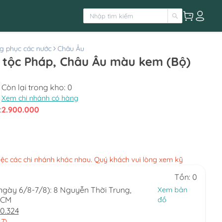
g phục các nước
Châu Âu
 tộc Pháp, Châu Âu màu kem (Bộ)
Còn lại trong kho:
0
Xem chi nhánh có hàng
:
2.900.000
việc các chi nhánh khác nhau. Quý khách vui lòng xem kỹ
Tồn: 0
(ngày 6/8-7/8): 8 Nguyễn Thời Trung,
Xem bản
HCM
đồ
0.324
 7)