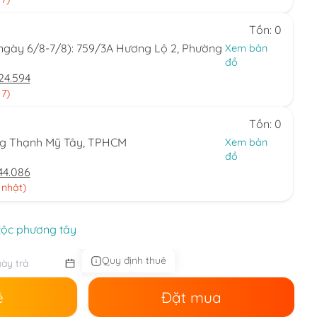
Tồn: 0
(ngày 6/8-7/8): 759/3A Hương Lộ 2, Phường
Xem bản
đồ
24.594
 7)
Tồn: 0
ng Thạnh Mỹ Tây, TPHCM
Xem bản
đồ
44.086
 nhật)
tộc phương tây
Quy định thuê
ê
Đặt mua