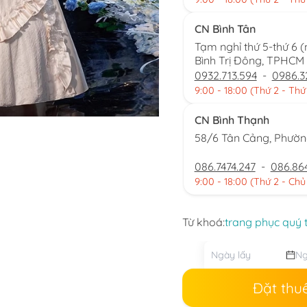
CN Bình Tân
Tạm nghỉ thứ 5-thứ 6 
Bình Trị Đông, TPHCM
0932.713.594
-
0986.3
9:00 - 18:00 (Thứ 2 - Thứ
CN Bình Thạnh
58/6 Tân Cảng, Phườ
086.7474.247
-
086.86
9:00 - 18:00 (Thứ 2 - Chủ
Từ khoá:
trang phục quý 
Đặt thu