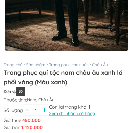
Trang chủ
Sản phẩm
Trang phục các nước
Châu Âu
Trang phục quí tộc nam châu âu xanh lá
phối vàng (Màu xanh)
Đơn vị
:
Bộ
Thuộc tính:
Nam, Châu Âu
Còn lại trong kho:
1
Số lượng
Xem chi nhánh có hàng
Giá thuê:
480.000
Giá bán:
1.420.000