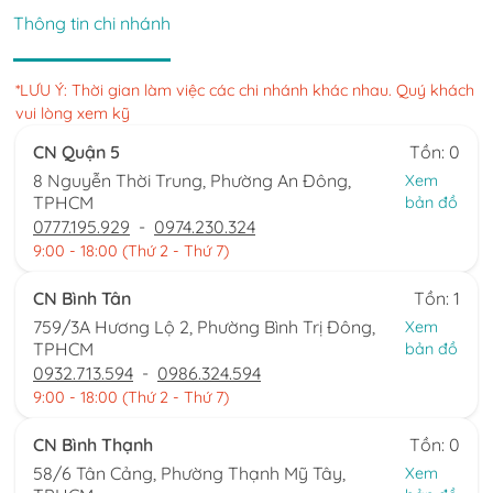
Thông tin chi nhánh
*LƯU Ý: Thời gian làm việc các chi nhánh khác nhau. Quý khách
vui lòng xem kỹ
CN Quận 5
Tồn: 0
8 Nguyễn Thời Trung, Phường An Đông,
Xem
TPHCM
bản đồ
0777.195.929
-
0974.230.324
9:00 - 18:00 (Thứ 2 - Thứ 7)
CN Bình Tân
Tồn: 1
759/3A Hương Lộ 2, Phường Bình Trị Đông,
Xem
TPHCM
bản đồ
0932.713.594
-
0986.324.594
9:00 - 18:00 (Thứ 2 - Thứ 7)
CN Bình Thạnh
Tồn: 0
58/6 Tân Cảng, Phường Thạnh Mỹ Tây,
Xem