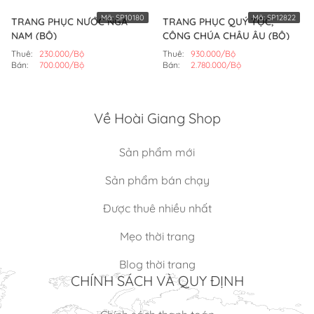
Mã:
SP10180
Mã:
SP12822
TRANG PHỤC NƯỚC NGA
TRANG PHỤC QUÝ TỘC,
NAM (BỘ)
CÔNG CHÚA CHÂU ÂU (BỘ)
Thuê:
230.000/Bộ
Thuê:
930.000/Bộ
Bán:
700.000/Bộ
Bán:
2.780.000/Bộ
Về Hoài Giang Shop
Sản phẩm mới
Sản phẩm bán chạy
Được thuê nhiều nhất
Mẹo thời trang
Blog thời trang
CHÍNH SÁCH VÀ QUY ĐỊNH