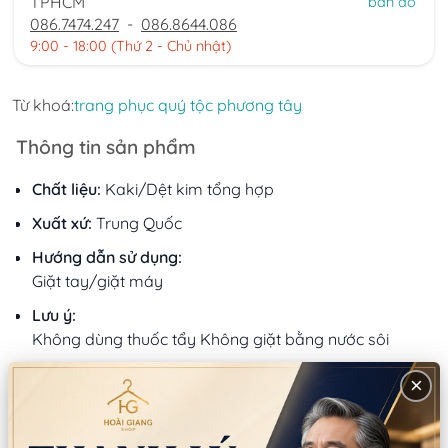
TPHCM
bản đồ
086.7474.247
-
086.8644.086
9:00 - 18:00 (Thứ 2 - Chủ nhật)
Từ khoá:
trang phục quý tộc phương tây
Thông tin sản phẩm
Chất liệu:
Kaki/Dệt kim tổng hợp
Xuất xứ:
Trung Quốc
Hướng dẫn sử dụng:
Giặt tay/giặt máy
Lưu ý:
Không dùng thuốc tẩy Không giặt bằng nước sôi
×
Mô tả sản phẩm
Sản phầm bao gồm:
Áo khoác+ gile + quần + vòng cổ+ 2 vòng