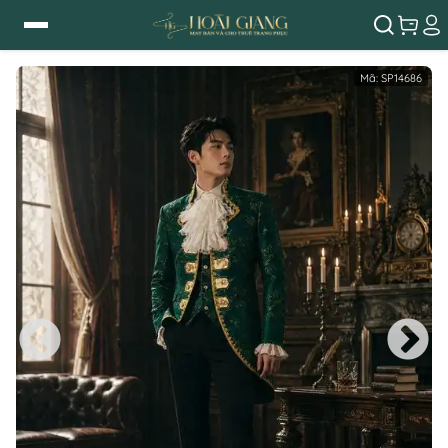
Mã:
SP14686