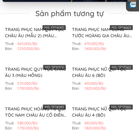
Sản phẩm tương tự
Mã:
SP14660
Mã:
SP14663
TRANG PHỤC NAM QUÝ TỘC
TRANG PHỤC NAM CÔNG
CHÂU ÂU (MẪU 2) (MÀU
TƯỚC HOÀNG GIA CHÂU ÂU
XANH)
CỔ ĐIỂN (MÀU XANH)
Thuê:
420.000/Bộ
Thuê:
470.000/Bộ
Bán:
1.250.000/Bộ
Bán:
1.400.000/Bộ
Mã:
SP10176
Mã:
SP13562
TRANG PHỤC QUÝ TỘC CHÂU
TRANG PHỤC NỮ QUÍ TỘC
ÂU 3 (MÀU HỒNG)
CHÂU ÂU 6 (BỘ)
Thuê:
570.000/Bộ
Thuê:
610.000/Bộ
Bán:
1.700.000/Bộ
Bán:
1.820.000/Bộ
Mã:
SP14683
Mã:
SP13560
TRANG PHỤC HOÀNG TỬ QUÍ
TRANG PHỤC NỮ QUÍ TỘC
TỘC NAM CHÂU ÂU CỔ ĐIỂN
CHÂU ÂU 4 (BỘ)
(MÀU ĐEN)
Thuê:
580.000/Bộ
Thuê:
610.000/Bộ
Bán:
1.730.000/Bộ
Bán:
1.820.000/Bộ