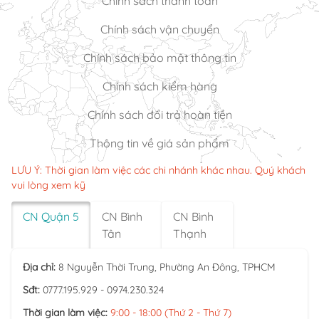
Chính sách thanh toán
Chính sách vận chuyển
Chính sách bảo mật thông tin
Chính sách kiểm hàng
Chính sách đổi trả hoàn tiền
Thông tin về giá sản phẩm
LƯU Ý: Thời gian làm việc các chi nhánh khác nhau. Quý khách
vui lòng xem kỹ
CN Quận 5
CN Bình
CN Bình
Tân
Thạnh
Địa chỉ:
8 Nguyễn Thời Trung, Phường An Đông, TPHCM
Sđt:
0777.195.929 - 0974.230.324
Thời gian làm việc:
9:00 - 18:00 (Thứ 2 - Thứ 7)