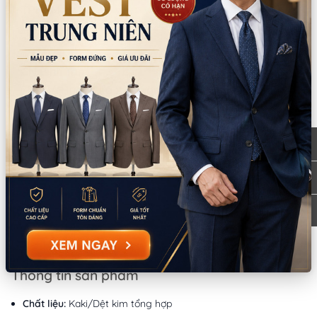
TPHCM
bản đồ
0777.195.929
-
0974.230.324
9:00 - 18:00 (Thứ 2 - Thứ 7)
CN Bình Tân
Tồn: 0
759/3A Hương Lộ 2, Phường Bình Trị Đông,
Xem
TPHCM
bản đồ
0932.713.594
-
0986.324.594
9:00 - 18:00 (Thứ 2 - Thứ 7)
CN Bình Thạnh
Tồn: 0
58/6 Tân Cảng, Phường Thạnh Mỹ Tây,
Xem
TPHCM
bản đồ
086.7474.247
-
086.8644.086
9:00 - 18:00 (Thứ 2 - Chủ nhật)
Thông tin sản phẩm
Chất liệu:
Kaki/Dệt kim tổng hợp