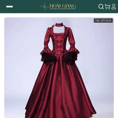
Mã:
SP13414