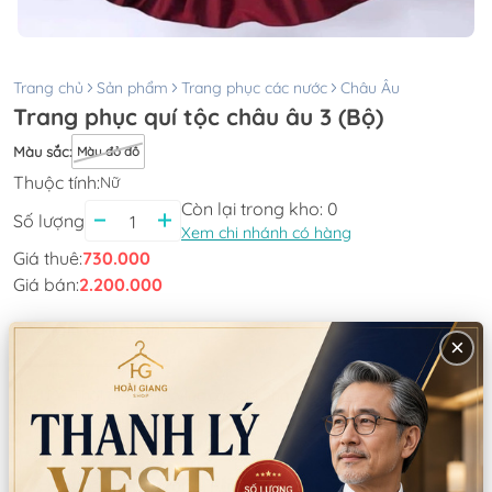
Trang chủ
Sản phẩm
Trang phục các nước
Châu Âu
Trang phục quí tộc châu âu 3 (Bộ)
Màu sắc
:
Màu đỏ đô
Thuộc tính:
Nữ
Còn lại trong kho:
0
Số lượng
Xem chi nhánh có hàng
Giá thuê:
730.000
Giá bán:
2.200.000
Thông tin chi nhánh
×
*LƯU Ý: Thời gian làm việc các chi nhánh khác nhau. Quý khách
vui lòng xem kỹ
CN Quận 5
Tồn: 0
8 Nguyễn Thời Trung, Phường An Đông,
Xem