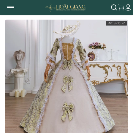
Mã:
SP13561