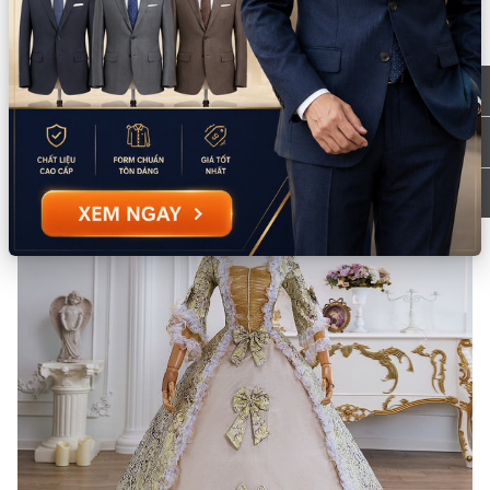
Hướng dẫn sử dụng:
Giặt tay/giặt máy
Lưu ý:
Không dùng thuốc tẩy Không giặt bằng nước sôi
Mô tả sản phẩm