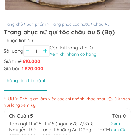
Trang chủ
Sản phẩm
Trang phục các nước
Châu Âu
Trang phục nữ quí tộc châu âu 5 (Bộ)
Thuộc tính:
Nữ
Còn lại trong kho:
0
Số lượng
Xem chi nhánh có hàng
Giá thuê:
610.000
Giá bán:
1.820.000
Thông tin chi nhánh
*LƯU Ý: Thời gian làm việc các chi nhánh khác nhau. Quý khách
vui lòng xem kỹ
CN Quận 5
Tồn: 0
Tạm nghỉ thứ 5-thứ 6 (ngày 6/8-7/8): 8
Xem
Nguyễn Thời Trung, Phường An Đông, TPHCM
bản đồ