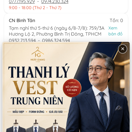
0777.195.929
-
0974.230.324
9:00 - 18:00 (Thứ 2 - Thứ 7)
CN Bình Tân
Tồn: 0
Tạm nghỉ thứ 5-thứ 6 (ngày 6/8-7/8): 759/3A
Xem
Hương Lộ 2, Phường Bình Trị Đông, TPHCM
bản đồ
0932.713.594
-
0986.324.594
9:00 - 18:00 (Thứ 2 - Thứ 7)
×
CN Bình Thạnh
Tồn: 0
58/6 Tân Cảng, Phường Thạnh Mỹ Tây,
Xem
TPHCM
bản đồ
086.7474.247
-
086.8644.086
9:00 - 18:00 (Thứ 2 - Chủ nhật)
Thông tin sản phẩm
Chất liệu:
Kaki/Dệt kim tổng hợp
Xuất xứ:
Trung Quốc