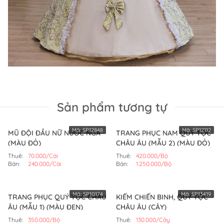
Sản phẩm tương tự
Mã:
SP12848
Mã:
SP12112
MŨ ĐỘI ĐẦU NỮ NƯỚC NGA
TRANG PHỤC NAM QUÝ TỘC
(MÀU ĐỎ)
CHÂU ÂU (MẪU 2) (MÀU ĐỎ)
Thuê:
70.000/Cái
Thuê:
420.000/Bộ
Bán:
240.000/Cái
Bán:
1.250.000/Bộ
Mã:
SP10174
Mã:
SP13419
TRANG PHỤC QUÝ TỘC CHÂU
KIẾM CHIẾN BINH, QUÝ TỘC
ÂU (MẪU 1) (MÀU ĐEN)
CHÂU ÂU (CÂY)
Thuê:
350.000/Bộ
Thuê:
130.000/Cây