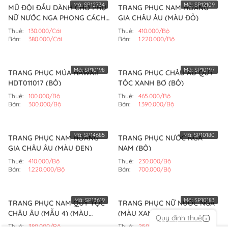
Mã:
SP12734
Mã:
SP12109
MŨ ĐỘI ĐẦU DÀNH CHO PHỤ
TRANG PHỤC NAM HOÀNG
NỮ NƯỚC NGA PHONG CÁCH
GIA CHÂU ÂU (MÀU ĐỎ)
LOLITA (CÁI)
Thuê:
130.000/Cái
Thuê:
410.000/Bộ
Bán:
380.000/Cái
Bán:
1.220.000/Bộ
Mã:
SP10198
Mã:
SP10197
TRANG PHỤC MÚA HAWAII
TRANG PHỤC CHÂU ÂU QUÝ
HDT011017 (BỘ)
TỘC XANH BƠ (BỘ)
Thuê:
100.000/Bộ
Thuê:
465.000/Bộ
Bán:
300.000/Bộ
Bán:
1.390.000/Bộ
Mã:
SP14685
Mã:
SP10180
TRANG PHỤC NAM HOÀNG
TRANG PHỤC NƯỚC NGA
GIA CHÂU ÂU (MÀU ĐEN)
NAM (BỘ)
Thuê:
410.000/Bộ
Thuê:
230.000/Bộ
Bán:
1.220.000/Bộ
Bán:
700.000/Bộ
Mã:
SP13619
Mã:
SP10183
TRANG PHỤC NAM QUÝ TỘC
TRANG PHỤC NỮ NƯỚC NGA
CHÂU ÂU (MẪU 4) (MÀU
(MÀU XANH)
Quy định thuê
TRẮNG)
Thuê:
380.000/Bộ
Thuê:
250.000/Bộ