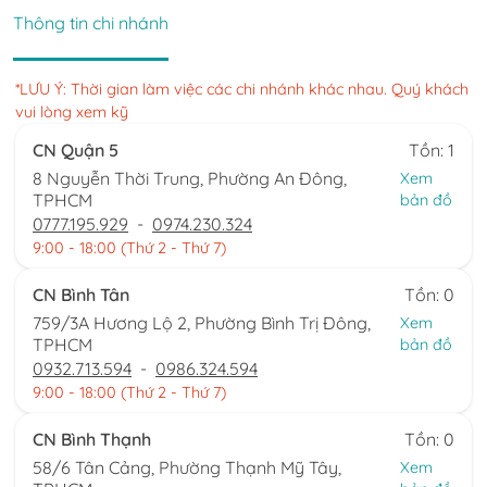
Thông tin chi nhánh
*LƯU Ý: Thời gian làm việc các chi nhánh khác nhau. Quý khách
vui lòng xem kỹ
CN Quận 5
Tồn: 1
8 Nguyễn Thời Trung, Phường An Đông,
Xem
TPHCM
bản đồ
0777.195.929
-
0974.230.324
9:00 - 18:00 (Thứ 2 - Thứ 7)
CN Bình Tân
Tồn: 0
759/3A Hương Lộ 2, Phường Bình Trị Đông,
Xem
TPHCM
bản đồ
0932.713.594
-
0986.324.594
9:00 - 18:00 (Thứ 2 - Thứ 7)
CN Bình Thạnh
Tồn: 0
58/6 Tân Cảng, Phường Thạnh Mỹ Tây,
Xem