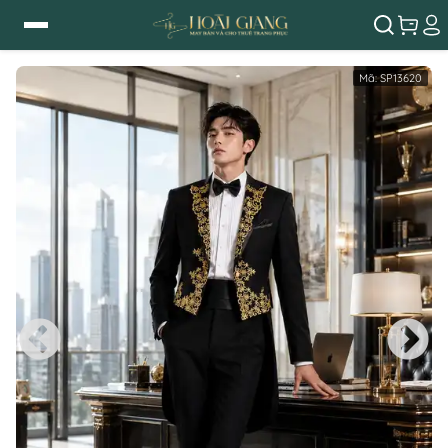
Mã:
SP13620