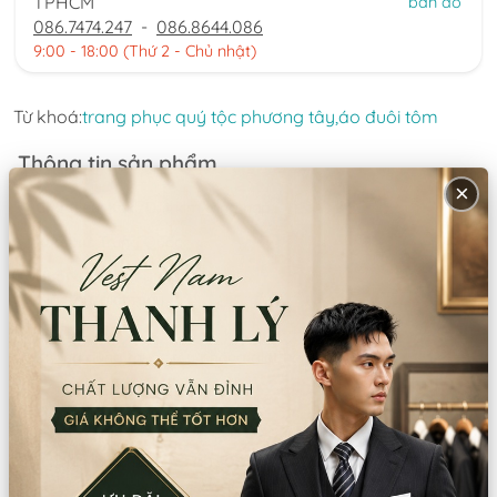
TPHCM
bản đồ
086.7474.247
-
086.8644.086
9:00 - 18:00 (Thứ 2 - Chủ nhật)
Từ khoá:
trang phục quý tộc phương tây,
áo đuôi tôm
Thông tin sản phẩm
×
Chất liệu:
Kaki/Dệt kim tổng hợp
Xuất xứ:
Trung Quốc
Hướng dẫn sử dụng:
Giặt tay/giặt máy
Lưu ý:
Không dùng thuốc tẩy Không giặt bằng nước sôi
Mô tả sản phẩm
Áo khoác+ quần + nơ cổ+ đai bụng
Sản phầm bao gồm: