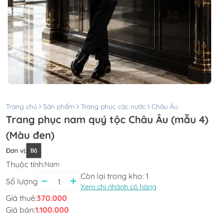
Trang chủ
Sản phẩm
Trang phục các nước
Châu Âu
Trang phục nam quý tộc Châu Âu (mẫu 4)
(Màu đen)
Đơn vị
:
Bộ
Thuộc tính:
Nam
Còn lại trong kho:
1
Số lượng
Xem chi nhánh có hàng
Giá thuê:
370.000
Giá bán:
1.100.000